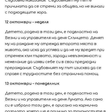
Съдбовни наказания. Съдбовният му път е
причината да се стреми за общува, но не винаги
с подходящите хора.
12 октомври – неделя
Детето, родено в този ден, е подвластно на
Везни и на управителя на деня Слънцето. Денят
му на раждане му отрежда второто място в
живота, ако иска да успява и да не му вредят при
стремеж към първото, заради невъзможност и
нежелание да изяви себе си в свои предходни
прераждания. Съдбовният му път изисква да се
справя с трудностите без странична помощ.
13 октомври – понеделник
Детето, родено в този ден, е подвластно на
Везни и на управителя на деня Луната. Ако само
си е избрало този ден, е орисано на кармична
разплата, която ще е причина за трудностите в