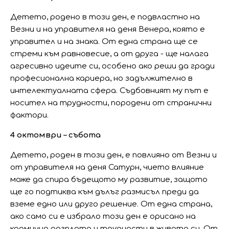
Детето, родено в този ден, е подвластно на
Везни и на управителя на деня Венера, която е
управител и на знака. От една страна ще се
стреми към равновесие, а от друга - ще налага
агресивно идеите си, особено ако реши да гради
професионална кариера, но задължително в
интелектуалната сфера. Съдбовният му път е
носител на трудности, породени от странични
фактори.
4 октомври – събота
Детето, роден в този ден, е повлияно от Везни и
от управителя на деня Сатурн, чието влияние
може да спира бъдещото му развитие, защото
ще го подтиква към дълъг размисъл преди да
вземе едно или друго решение. От една страна,
ако само си е избрало този ден е орисано на
кармична разплата и трудности в живота си. От