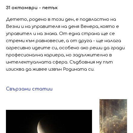
31 октомври - петък
Детето, родено в този ден, е подвластно на
Везни и на управителя на деня Венера, която е
управител и на знака. От една страна ще се
стреми към равновесие, а от друга - ще налага
агресивно идеите си, особено ако реши да гради
професионална кариера, но задължително в
интелектуалната сфера. Съдбовния му път
изисква да живее извън Родината си.
Свързани статии