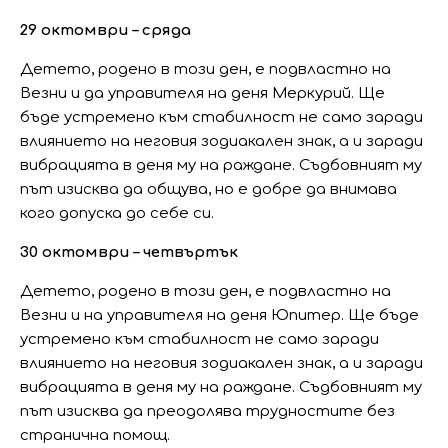
29 октомври – сряда
Детето, родено в този ден, е подвластно на
Везни и да управителя на деня Меркурий. Ще
бъде устремено към стабилност не само заради
влиянието на неговия зодиакален знак, а и заради
вибрацията в деня му на раждане. Съдбовният му
път изисква да общува, но е добре да внимава
кого допуска до себе си.
30 октомври – четвъртък
Детето, родено в този ден, е подвластно на
Везни и на управителя на деня Юпитер. Ще бъде
устремено към стабилност не само заради
влиянието на неговия зодиакален знак, а и заради
вибрацията в деня му на раждане. Съдбовният му
път изисква да преодолява трудностите без
странична помощ.