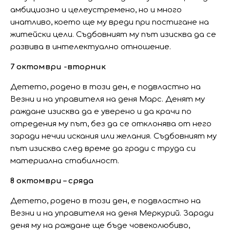
амбициозно и целеустремено, но и много
инатливо, което ще му вреди при постигане на
житейски цели. Съдбовният му път изисква да се
развива в интелектуално отношение.
7 октомври -вторник
Детето, родено в този ден, е подвластно на
Везни и на управителя на деня Марс. Денят му
раждане изисква да е уверено и да крачи по
отредения му път, без да се отклонява от него
заради нечии искания или желания. Съдбовният му
път изисква след време да гради с труда си
материална стабилност.
8 октомври – сряда
Детето, родено в този ден, е подвластно на
Везни и на управителя на деня Меркурий. Заради
деня му на раждане ще бъде човеколюбиво,