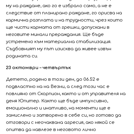
му на раждане, ако го е избрало само, а не е
следствие от планирано раждане, го орисва на
кармична разплата и на трудности, чрез които
ще чисти кармата от грешки, допускани в
неговите минали прераждания. Ще бъде
устремено към материална стабилизация.
Съдбовният му път изисква да живее извън
родината си.
23 октомври – четвъртък
Детето, родено в този ден, до 06.52 е
подвластно на на Везни, а след този час е
повлияно от Скорпион, както и от управителя на
деня Юпитер. Както ще бъде импулсивно,
емоционално и инатливо, на моменти ще е
замислено и затворено в себе си, но готово да
отговори с неочаквана агресия, ако някой се
опитва да навлезе в неговото лично