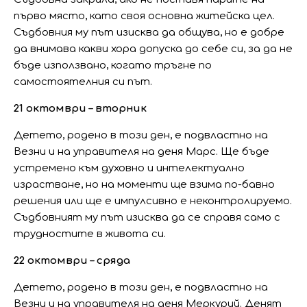
първо място, като своя основна житейска цел.
Съдбовния му път изисква да общува, но е добре
да внимава какви хора допуска до себе си, за да не
бъде използвано, когато тръгне по
самостоятелния си път.
21 октомври – вторник
Детето, родено в този ден, е подвластно на
Везни и на управителя на деня Марс. Ще бъде
устремено към духовно и интелектуално
израстване, но на моменти ще взима по-бавно
решения или ще е импулсивно е неконтролируемо.
Съдбовният му път изисква да се справя само с
трудностите в живота си.
22 октомври – сряда
Детето, родено в този ден, е подвластно на
Везни и на управителя на деня Меркурий. Денят