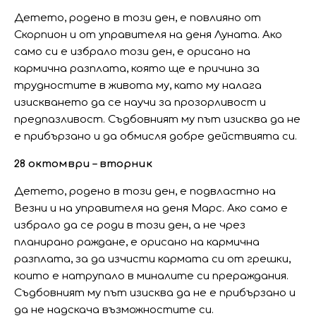
Детето, родено в този ден, е повлияно от
Скорпион и от управителя на деня Луната. Ако
само си е избрало този ден, е орисано на
кармична разплата, която ще е причина за
трудностите в живота му, като му налага
изискването да се научи за прозорливост и
предпазливост. Съдбовният му път изисква да не
е прибързано и да обмисля добре действията си.
28 октомври – вторник
Детето, родено в този ден, е подвластно на
Везни и на управителя на деня Марс. Ако само е
избрало да се роди в този ден, а не чрез
планирано раждане, е орисано на кармична
разплата, за да изчисти кармата си от грешки,
които е натрупало в миналите си прераждания.
Съдбовният му път изисква да не е прибързано и
да не надскача възможностите си.