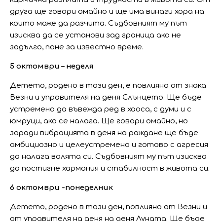
друга ще говори омайно и ще има винаги хора на
които може да разчита. Съдбовният му път
изисква да се установи зад граница ако не
задълго, поне за известно време.
5 октомври – неделя
Детето, родено в този ден, е повлияно от знака
Везни и управителя на деня Слънцето. Ще бъде
устремено да въвежда ред в хаоса, с думи и с
юмруци, ако се налага. Ще говори омайно, но
заради вибрацията в деня на раждане ще бъде
амбициозно и целеустремено и готово с агресия
да налага волята си. Съдбовният му път изисква
да постигне хармония и стабилност в живота си.
6 октомври -понеделник
Детето, родено в този ден, повлияно от Везни и
от управителя на деня на деня Луната. Ще бъде