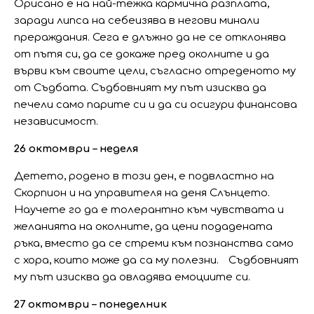
Орисано е на най-тежка кармична разплата,
заради липса на себеизява в негови минали
прераждания. Сега е длъжно да не се отклонява
от пътя си, да се докаже пред околните и да
върви към своите цели, съгласно отреденото му
от Съдбата. Съдбовният му път изисква да
печели само парите си и да си осигури финансова
независимост.
26 октомври – неделя
Детето, родено в този ден, е подвластно на
Скорпион и на управителя на деня Слънцето.
Научете го да е толерантно към чувствата и
желанията на околните, да цени подадената
ръка, вместо да се стреми към познанства само
с хора, които може да са му полезни. Съдбовният
му път изисква да овладява емоциите си.
27 октомври – понеделник