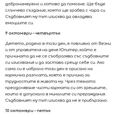
добронамерено и готово да помогне. Ще бъде
слънчево създание, което ще грабва с чара си.
Съдбовният му път изисква да овладява
емоциите си.
9 октомври – четвъртък
Детето, родено в този ден, е повлияно от Везни
и от управителя на деня Юпитер, който е
причината да не се съобразява със съдбовните
си изисквания и да застава срещу себе си. Ако
само си е избрало този ден е орисано на
кармична разплата, която е причина за
трудностите в живота му. Чрез тяхното
преодоляване чисти кармата си от грешките,
които е допускало в миналите си прераждания.
Съдбовният му път изисква да не е прибързано.
10 октомври – петък