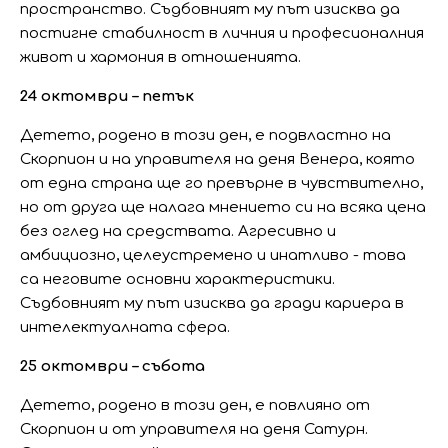
пространство. Съдбовният му път изисква да
постигне стабилност в личния и професионалния
живот и хармония в отношенията.
24 октомври – петък
Детето, родено в този ден, е подвластно на
Скорпион и на управителя на деня Венера, която
от една страна ще го превърне в чувствително,
но от друга ще налага мнението си на всяка цена
без оглед на средствата. Агресивно и
амбициозно, целеустремено и инатливо - това
са неговите основни характеристики.
Съдбовният му път изисква да гради кариера в
интелектуалната сфера.
25 октомври – събота
Детето, родено в този ден, е повлияно от
Скорпион и от управителя на деня Сатурн.