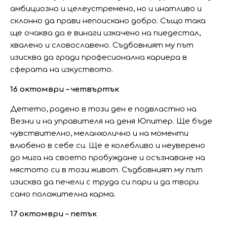
амбициозно и целеустремено, но и инатливо и
склонно да прави непоискано добро. Също така
ще очаква да е винаги изкачено на пиедестал,
хвалено и словославено. Съдбовният му път
изисква да гради професионална кариера в
сферата на изкуството.
16 октомври – четвъртък
Детето, родено в този ден е подвластно на
Везни и на управителя на деня Юпитер. Ще бъде
чувствително, меланхолично и на моменти
влюбено в себе си. Ще е колебливо и неуверено
до мига на своето пробуждане и осъзнаване на
мястото си в този живот. Съдбовният му път
изисква да печели с труда си пари и да твори
само положителна карма.
17 октомври – петък