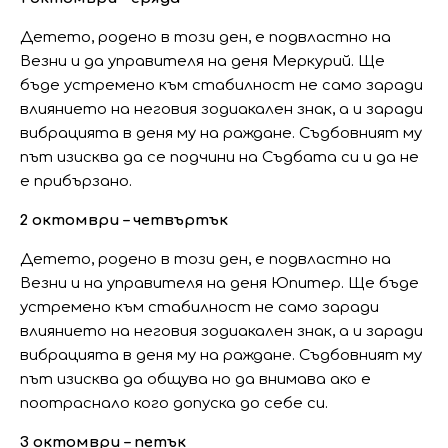
Детето, родено в този ден, е подвластно на
Везни и да управителя на деня Меркурий. Ще
бъде устремено към стабилност не само заради
влиянието на неговия зодиакален знак, а и заради
вибрацията в деня му на раждане. Съдбовният му
път изисква да се подчини на Съдбата си и да не
е прибързано.
2 октомври – четвъртък
Детето, родено в този ден, е подвластно на
Везни и на управителя на деня Юпитер. Ще бъде
устремено към стабилност не само заради
влиянието на неговия зодиакален знак, а и заради
вибрацията в деня му на раждане. Съдбовният му
път изисква да общува но да внимава ако е
поотраснало кого допуска до себе си.
3 октомври – петък