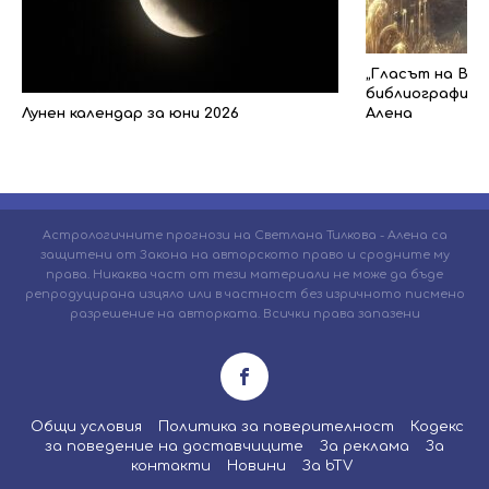
„Гласът на Все
библиографията
Лунен календар за юни 2026
Алена
Астрологичните прогнози на Светлана Тилкова - Алена са
защитени от Закона на авторското право и сродните му
права. Никаква част от тези материали не може да бъде
репродуцирана изцяло или в частност без изричното писмено
разрешение на авторката. Всички права запазени
Общи условия
Политика за поверителност
Кодекс
за поведение на доставчиците
За реклама
За
контакти
Новини
За bTV