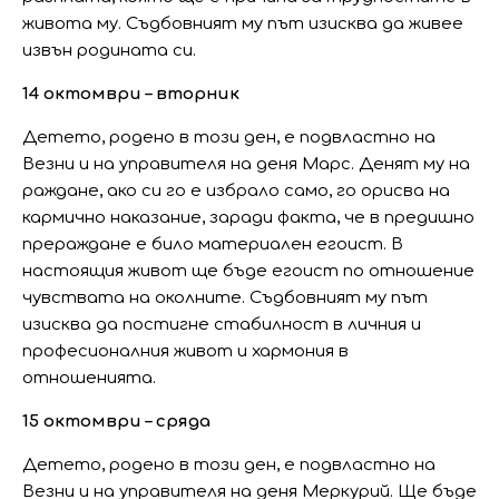
живота му. Съдбовният му път изисква да живее
извън родината си.
14 октомври – вторник
Детето, родено в този ден, е подвластно на
Везни и на управителя на деня Марс. Денят му на
раждане, ако си го е избрало само, го орисва на
кармично наказание, заради факта, че в предишно
прераждане е било материален егоист. В
настоящия живот ще бъде егоист по отношение
чувствата на околните. Съдбовният му път
изисква да постигне стабилност в личния и
професионалния живот и хармония в
отношенията.
15 октомври – сряда
Детето, родено в този ден, е подвластно на
Везни и на управителя на деня Меркурий. Ще бъде