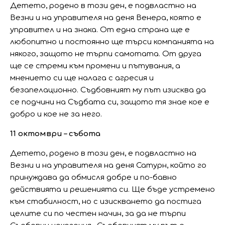
Детето, родено в този ден, е подвластно на
Везни и на управителя на деня Венера, която е
управител и на знака. От една страна ще е
любопитно и постоянно ще търси компанията на
някого, защото не търпи самотата. От друга
ще се стреми към промени и пътувания, а
мнението си ще налага с агресия и
безапелационно. Съдбовният му път изисква да
се подчини на Съдбата си, защото тя знае кое е
добро и кое не за него.
11 октомври – събота
Детето, родено в този ден, е подвластно на
Везни и на управителя на деня Сатурн, който го
принуждава да обмисля добре и по-бавно
действията и решенията си. Ще бъде устремено
към стабилност, но с изискването да постига
целите си по честен начин, за да не търпи