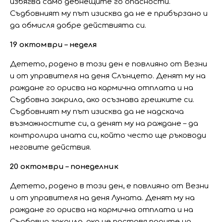
избягва само дебнещите го опасности.
Съдбовният му път изисква да не е прибързано и
да обмисля добре действията си.
19 октомври – неделя
Детето, родено в този ден е повлияно от Везни
и от управителя на деня Слънцето. Денят му на
раждане го орисва на кармична отплата и на
Съдбовна закрила, ако осъзнава грешките си.
Съдбовният му път изисква да не надскача
възможностите си, а денят му на раждане – да
контролира ината си, който често ще ръководи
неговите действия.
20 октомври – понеделник
Детето, родено в този ден, е повлияно от Везни
и от управителя на деня Луната. Денят му на
раждане го орисва на кармична отплата и на
Съдбовна закрила, ако не поставя парите на