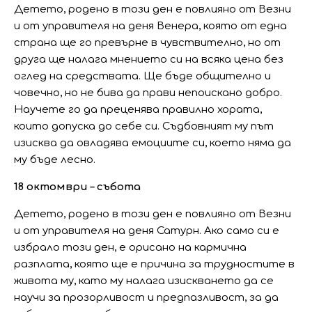
Детето, родено в този ден е повлияно от Везни
и от управителя на деня Венера, която от една
страна ще го превърне в чувствително, но от
друга ще налага мнението си на всяка цена без
оглед на средствата. Ще бъде общително и
човечно, но не бива да прави непоискано добро.
Научете го да преценява правилно хората,
които допуска до себе си. Съдбовният му път
изисква да овладява емоциите си, което няма да
му бъде лесно.
18 октомври – събота
Детето, родено в този ден е повлияно от Везни
и от управителя на деня Сатурн. Ако само си е
избрало този ден, е орисано на кармична
разплата, която ще е причина за трудностите в
живота му, като му налага изискването да се
научи за прозорливост и предпазливост, за да