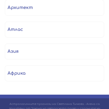
архитект
атлас
Азия
Африка
Астрологичните прогнози на Светлана Тилкова - Алена са
защитени от Закона на авторското право и сродните му