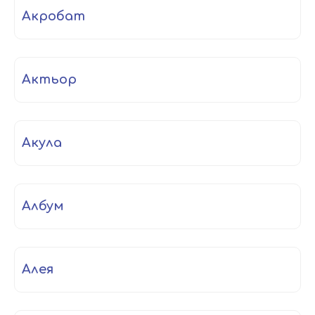
акробат
актьор
акула
албум
алея