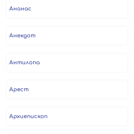
ананас
анекдот
антилопа
арест
архиепископ