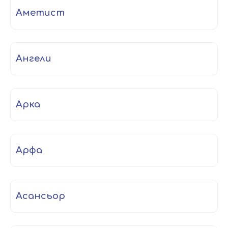
аметист
ангели
арка
арфа
асансьор