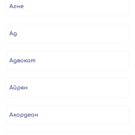
агне
ад
адвокат
айрян
акордеон