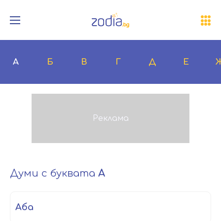
А
Б
В
Г
Д
Е
Думи с буквата
А
аба