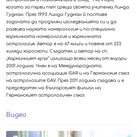
когато за първи път среща своята учителка Линда
Гудман. През 1993 Линда Гудман й поставя
задачата да продължи изследванията си и да
развива науката номерология и по-специално
кармичната номерология и кармичната
астрология. Автор е на 67 книги и повече от 223
хиляди хороскопи. Създател и автор на сп.
„Кармичният кръг“ излизащо всеки месец от януари
2001 година. Член е на Международната
астрологична асоциация ISAR и на Германския съюз
на астролозитe DAV. През 2011 година създава и е
председател на българският филиал на
Германският астрологичен съюз.
Видео