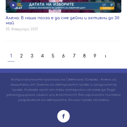
Алена: В наша полза е да сме дейни и активни до 30
май
25 Февруари 2021
1
2
3
4
5
6
7
8
9
›
Астрологичните прогнози на Светлана Тилкова - Алена са
защитени от Закона на авторското право и сродните му
права. Никаква част от тези материали не може да бъде
репродуцирана изцяло или в частност без изричното писмено
разрешение на авторката. Всички права запазени