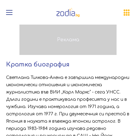
Кратка биография
Светлана Тилкова-Алена е завършила международни
икономически отношения и икономическа
журналистика във ВИИ „Карл Маркс“ - сега УНСС.
Дълги години е практикувала професията у нас и в
чужбина. Изучава номерология от 1971 година, а
астрология от 1977 г. При двумесечния си престой в
Япония в науката я въвежда японски астролог. В
периода 1983-1984 година изучава редовно
астрология и психоанализа в САЩ – Ню Йорк,