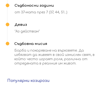
Съдбоносни години
от 37-мата през 7 (37, 44, 51...)
Девиз
"Аз действам"
Съдбовна мисия
Борба и покоряване на върховете. Да
избягват да живеят в свой измислен свят, в
който често играят роля, различна от
отредената в реалния им живот.
Популярни
козирози