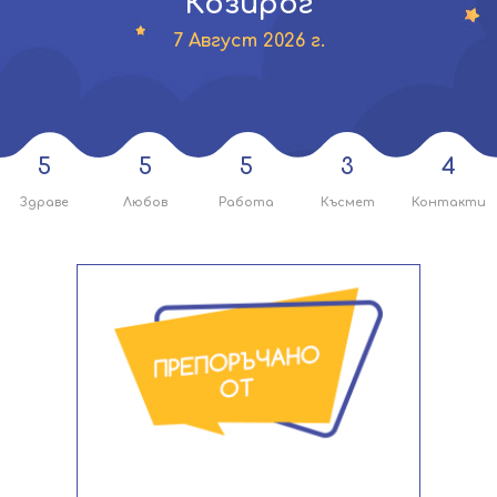
Козирог
7 Август 2026 г.
5
5
5
3
4
Здраве
Любов
Работа
Късмет
Контакти