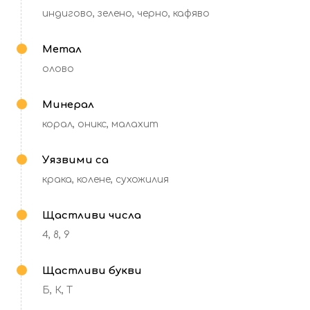
индигово, зелено, черно, кафяво
Метал
олово
Минерал
корал, оникс, малахит
Уязвими са
крака, колене, сухожилия
Щастливи числа
4, 8, 9
Щастливи букви
Б, К, Т