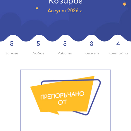
Козирог
Август 2026 г.
5
5
5
3
4
Здраве
Любов
Работа
Късмет
Контакти