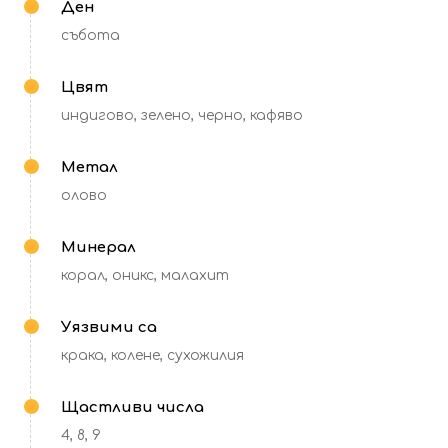
Ден
събота
Цвят
индигово, зелено, черно, кафяво
Метал
олово
Минерал
корал, оникс, малахит
Уязвими са
крака, колене, сухожилия
Щастливи числа
4, 8, 9