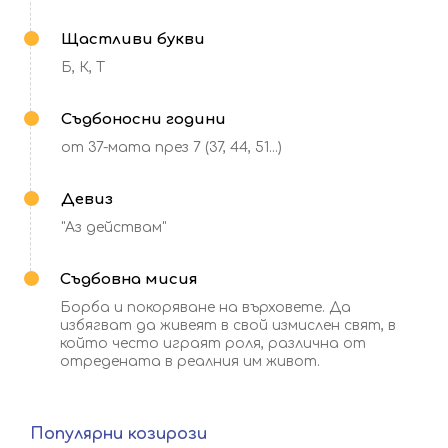
Щастливи букви
Б, К, Т
Съдбоносни години
от 37-мата през 7 (37, 44, 51...)
Девиз
"Аз действам"
Съдбовна мисия
Борба и покоряване на върховете. Да
избягват да живеят в свой измислен свят, в
който често играят роля, различна от
отредената в реалния им живот.
Популярни
козирози