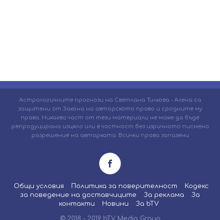
Астрологичните прогнози на Светлана Тилкова - Алена са
защитени от Закона на авторското право и сродните му
права. Никаква част от тези материали не може да бъде
репродуцирана изцяло или в частност без изричното писмено
разрешение на авторката. Всички права запазени
Общи условия
Политика за поверителност
Кодекс
за поведение на доставчиците
За реклама
За
контакти
Новини
За bTV
© 2018 - 2019 bTV Media Group