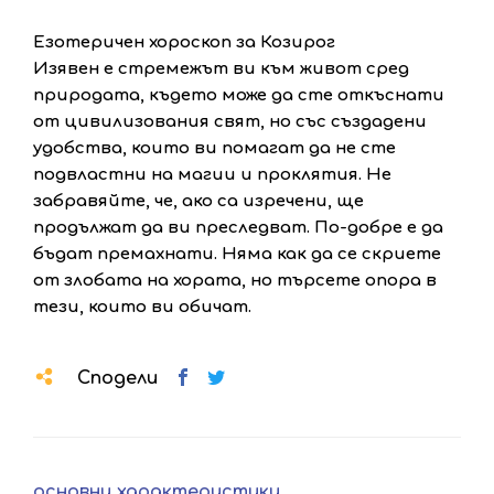
Езотеричен хороскоп за Козирог
Изявен е стремежът ви към живот сред
природата, където може да сте откъснати
от цивилизования свят, но със създадени
удобства, които ви помагат да не сте
подвластни на магии и проклятия. Не
забравяйте, че, ако са изречени, ще
продължат да ви преследват. По-добре е да
бъдат премахнати. Няма как да се скриете
от злобата на хората, но търсете опора в
тези, които ви обичат.
Сподели
основни характеристики