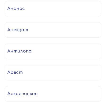
ананас
анекдот
антилопа
арест
архиепископ