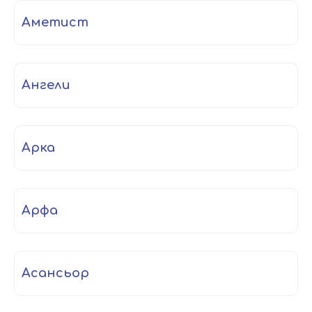
аметист
ангели
арка
арфа
асансьор