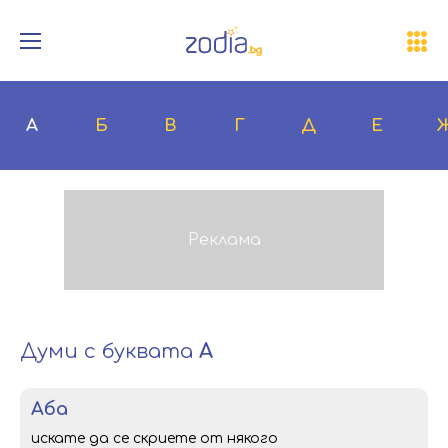
А
Б
В
Г
Д
Е
Думи с буквата
А
аба
искате да се скриете от някого