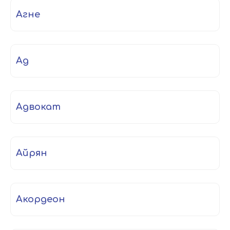
агне
ад
адвокат
айрян
акордеон