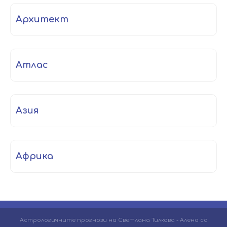
архитект
атлас
Азия
Африка
Астрологичните прогнози на Светлана Тилкова - Алена са