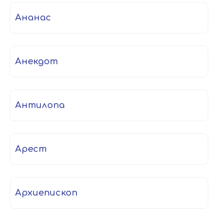
ананас
анекдот
антилопа
арест
архиепископ