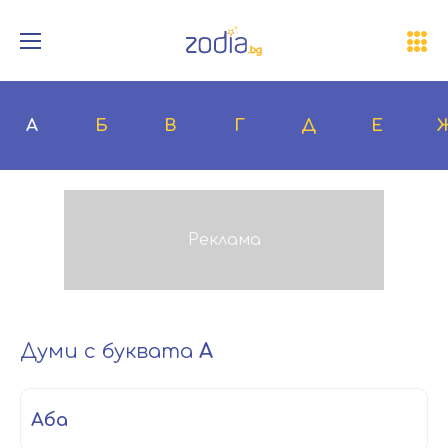
А
Б
В
Г
Д
Е
Думи с буквата
А
аба