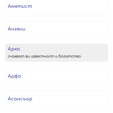
аметист
ангели
арка
очакват ви известност и богатство
арфа
асансьор