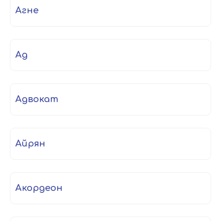
агне
ад
адвокат
айрян
акордеон