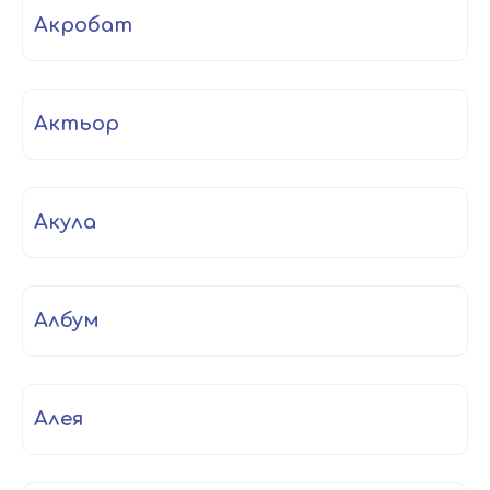
акробат
актьор
акула
албум
алея