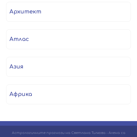
архитект
атлас
Азия
Африка
Астрологичните прогнози на Светлана Тилкова - Алена са