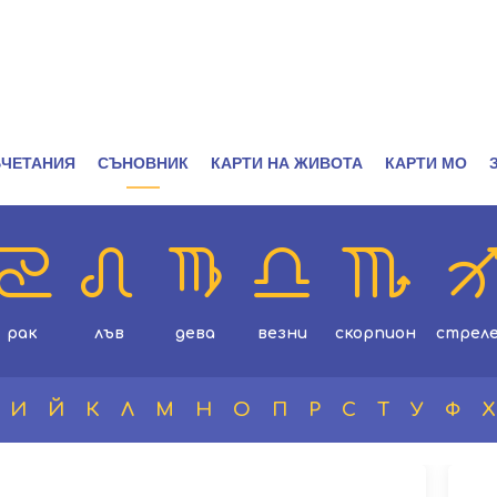
ЧЕТАНИЯ
СЪНОВНИК
КАРТИ НА ЖИВОТА
КАРТИ МО
рак
лъв
дева
везни
скорпион
стрел
И
Й
К
Л
М
Н
О
П
Р
С
Т
У
Ф
Х