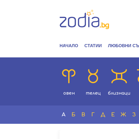
НАЧАЛО
СТАТИИ
ЛЮБОВНИ СЪ
овен
телец
близнаци
А
Б
В
Г
Д
Е
Ж
З