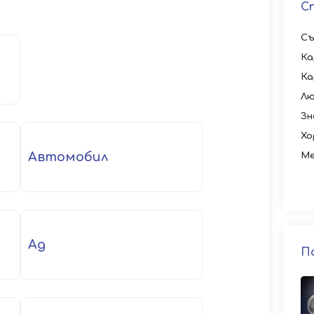
С
Съ
Ка
Ка
Лю
Зн
Хо
автомобил
Ме
ад
П