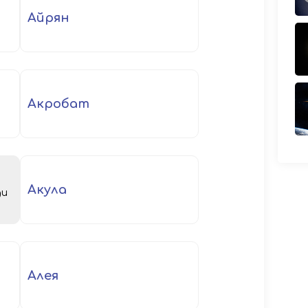
айрян
акробат
акула
ди
алея