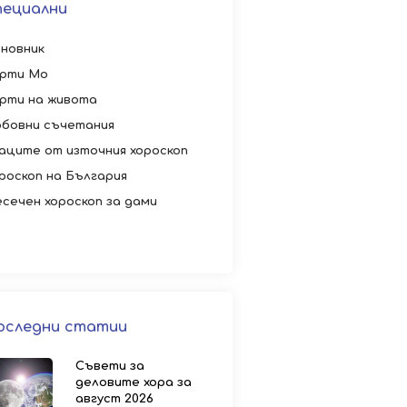
пециални
новник
рти Мо
рти на живота
бовни съчетания
аците от източния хороскоп
роскоп на България
сечен хороскоп за дами
оследни статии
Съвети за
деловите хора за
август 2026