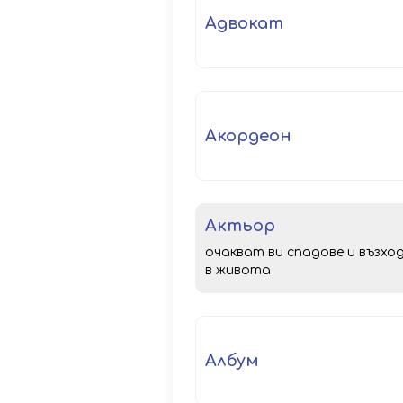
адвокат
акордеон
актьор
очакват ви спадове и възхо
в живота
албум