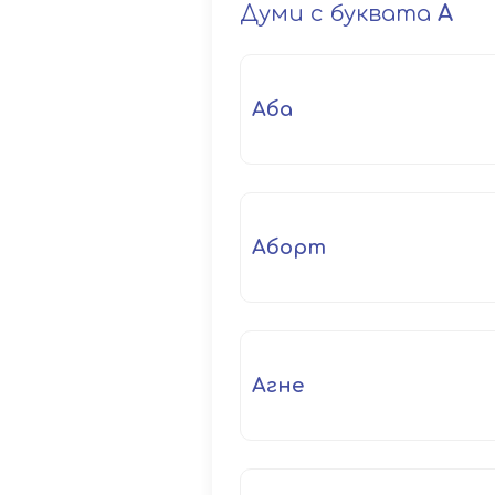
Думи с буквата
А
аба
аборт
агне