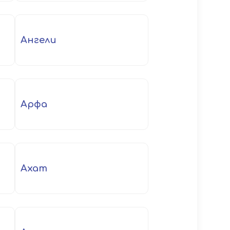
ангели
арфа
ахат