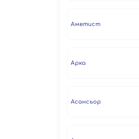
аметист
арка
асансьор