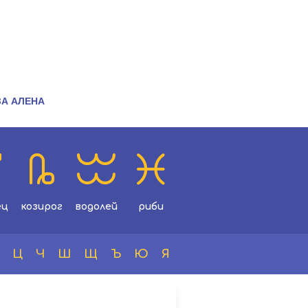
ЗА АЛЕНА
ец
козирог
водолей
риби
Ц
Ч
Ш
Щ
Ъ
Ю
Я