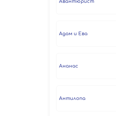
авантюрист
Адам и Ева
ананас
антилопа