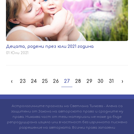
Децата, родени през юли 2021 година
01 Юли 2021
‹
23
24
25
26
27
28
29
30
31
›
Астрологичните прогнози на Светлана Тилкова - Алена са
защитени от Закона на авторското право и сродните му
права. Никаква част от тези материали не може да бъде
репродуцирана изцяло или в частност без изричното писмено
разрешение на авторката. Всички права запазени