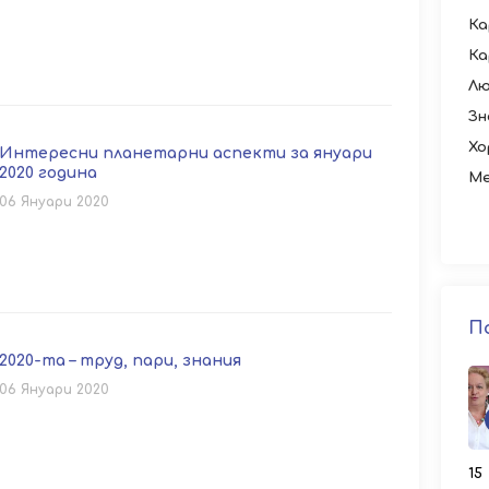
Ка
Ка
Лю
Зн
Хо
Интересни планетарни аспекти за януари
2020 година
Ме
06 Януари 2020
П
2020-та – труд, пари, знания
06 Януари 2020
15