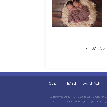
‹
37
38
ОВЕН
ТЕЛЕЦ
БЛИЗНАЦИ
Астрологичните прогнози на Светлана
материали не може да бъде репрод