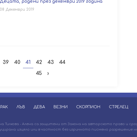
Децата, родени през декември 2019 година
08 Декември 2019
39
40
41
42
43
44
45
›
РАК
ЛЪВ
ДЕВА
ВЕЗНИ
СКОРПИОН
СТРЕЛЕЦ
 Тилкова - Алена са защитени от Закона на авторското право и сро
уцирана изцяло или в частност без изричното писмено разрешение на