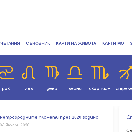
ЧЕТАНИЯ
СЪНОВНИК
КАРТИ НА ЖИВОТА
КАРТИ МО
рак
лъв
дева
везни
скорпион
стрел
С
Ретроградните планети през 2020 година
06 Януари 2020
Съ