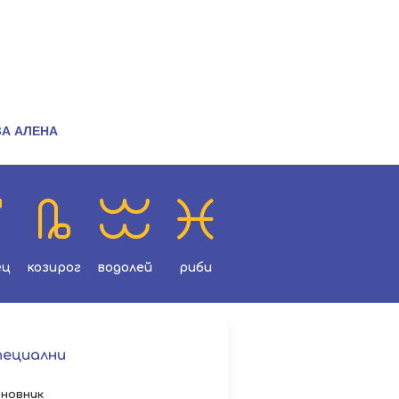
ЗА АЛЕНА
ец
козирог
водолей
риби
пециални
новник