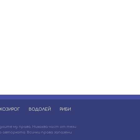
КОЗИРОГ
ВОДОЛЕЙ
РИБИ
дните му права. Никаква част от тези
 авторката. Всички права запазени