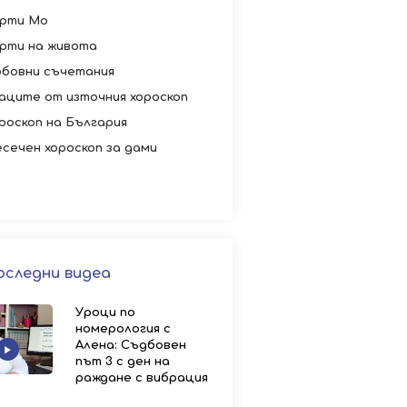
рти Мо
рти на живота
бовни съчетания
аците от източния хороскоп
роскоп на България
сечен хороскоп за дами
оследни видеа
Уроци по
номерология с
Алена: Съдбовен
път 3 с ден на
раждане с вибрация