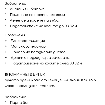
Забранени:
* Лифтинг и ботокс.
* Полагане на постоянен грим.
* Лечение и вадене на зъби.
* Подстригване на косите до 03.32 ч.
Позволени:
+ Електроепилация.
+ Маникюр, педикюр.
+ Начало на петдневна диета.
+ Денят е подходящ за зачеване.
+ Подстригване на косите след 03.32 ч.
18 ЮНИ – ЧЕТВЪРТЪК
Луната преминава от Телец в Близнаци в 23.59 ч.
Фаза – последна четвърт.
Забранени:
* Парна баня.