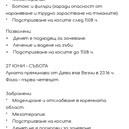
* Ботокс и филъри (заради опасност от
нараняване и трудно зарастване на тъканите).
* Подстригване на косите след 11.08 ч.
Позволени:
+ Денят е подходящ за зачеване.
+ Лечение и вадене на зъби.
+ Подстригване на косите до 11.08 ч.
27 ЮНИ – СЪБОТА
Луната преминава от Дева във Везни в 23.16 ч.
Фаза – първа четвърт.
Забранени:
* Моделиране и отслабване в коремната
област.
* Мезотерапия.
* Подстригване на косите.
* Денят не е подходящ за зачеване.