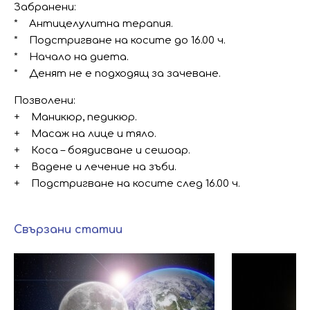
Забранени:
* Антицелулитна терапия.
* Подстригване на косите до 16.00 ч.
* Начало на диета.
* Денят не е подходящ за зачеване.
Позволени:
+ Маникюр, педикюр.
+ Масаж на лице и тяло.
+ Коса – боядисване и сешоар.
+ Вадене и лечение на зъби.
+ Подстригване на косите след 16.00 ч.
Свързани статии