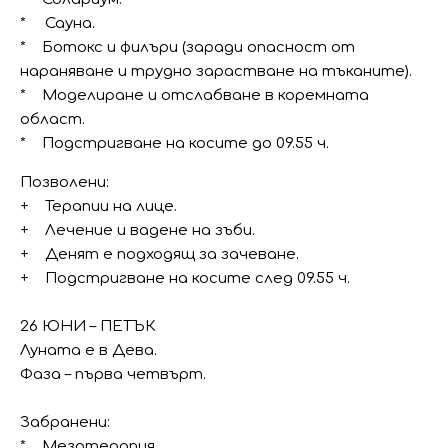
* Сауна.
* Ботокс и филъри (заради опасност от
нараняване и трудно зарастване на тъканите).
* Моделиране и отслабване в коремната
област.
* Подстригване на косите до 09.55 ч.
Позволени:
+ Терапии на лице.
+ Лечение и вадене на зъби.
+ Денят е подходящ за зачеване.
+ Подстригване на косите след 09.55 ч.
26 ЮНИ – ПЕТЪК
Луната е в Дева.
Фаза – първа четвърт.
Забранени:
* Мезотерапия.