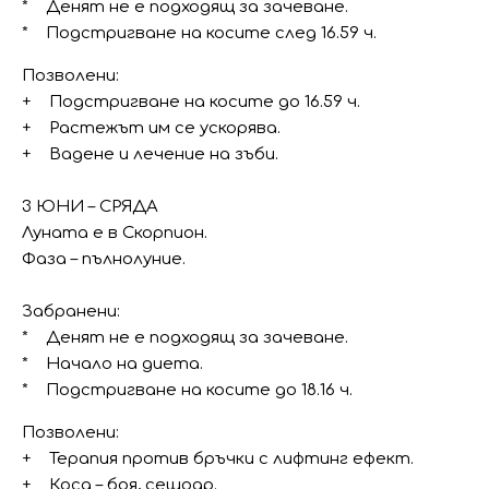
* Денят не е подходящ за зачеване.
* Подстригване на косите след 16.59 ч.
Позволени:
+ Подстригване на косите до 16.59 ч.
+ Растежът им се ускорява.
+ Вадене и лечение на зъби.
3 ЮНИ – СРЯДА
Луната е в Скорпион.
Фаза – пълнолуние.
Забранени:
* Денят не е подходящ за зачеване.
* Начало на диета.
* Подстригване на косите до 18.16 ч.
Позволени:
+ Терапия против бръчки с лифтинг ефект.
+ Коса – боя, сешоар.