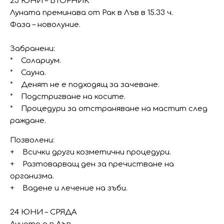
23 ЮНИ – ВТОРНИК
Луната преминава от Рак в Лъв в 15.33 ч.
Фаза – новолуние.
Забранени:
* Солариум.
* Сауна.
* Денят не е подходящ за зачеване.
* Подстригване на косите.
* Процедури за отстраняване на мастит след
раждане.
Позволени:
+ Всички други козметични процедури.
+ Разтоварващ ден за пречистване на
организма.
+ Вадене и лечение на зъби.
24 ЮНИ – СРЯДА