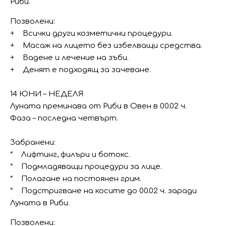
Риби.
Позволени:
+ Всички други козметични процедури.
+ Масаж на лицето без избелващи средства.
+ Вадене и лечение на зъби.
+ Денят е подходящ за зачеване.
14 ЮНИ – НЕДЕЛЯ
Луната преминава от Риби в Овен в 00.02 ч.
Фаза – последна четвърт.
Забранени:
* Лифтинг, филъри и ботокс.
* Подмладяващи процедури за лице.
* Полагане на постоянен грим.
* Подстригване на косите до 00.02 ч. заради
Луната в Риби.
Позволени: