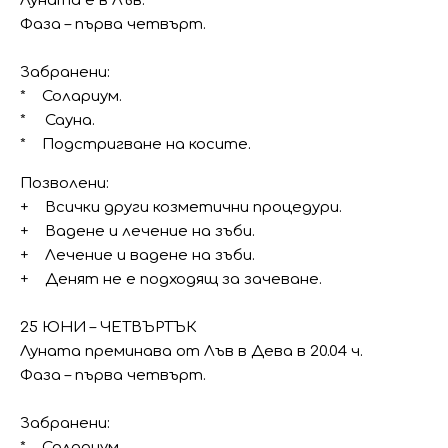
Луната е в Лъв.
Фаза – първа четвърт.
Забранени:
* Солариум.
* Сауна.
* Подстригване на косите.
Позволени:
+ Всички други козметични процедури.
+ Вадене и лечение на зъби.
+ Лечение и вадене на зъби.
+ Денят не е подходящ за зачеване.
25 ЮНИ – ЧЕТВЪРТЪК
Луната преминава от Лъв в Дева в 20.04 ч.
Фаза – първа четвърт.
Забранени:
* Солариум.