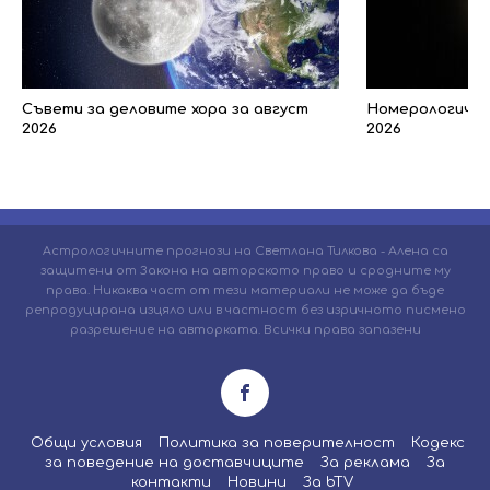
Съвети за деловите хора за август
Номерологичен 
2026
2026
Астрологичните прогнози на Светлана Тилкова - Алена са
защитени от Закона на авторското право и сродните му
права. Никаква част от тези материали не може да бъде
репродуцирана изцяло или в частност без изричното писмено
разрешение на авторката. Всички права запазени
Общи условия
Политика за поверителност
Кодекс
за поведение на доставчиците
За реклама
За
контакти
Новини
За bTV