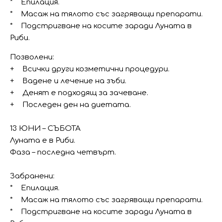
* Епилация.
* Масаж на тялото със загряващи препарати.
* Подстригване на косите заради Луната в
Риби.
Позволени:
+ Всички други козметични процедури.
+ Вадене и лечение на зъби.
+ Денят е подходящ за зачеване.
+ Последен ден на диетата.
13 ЮНИ – СЪБОТА
Луната е в Риби.
Фаза – последна четвърт.
Забранени:
* Епилация.
* Масаж на тялото със загряващи препарати.
* Подстригване на косите заради Луната в