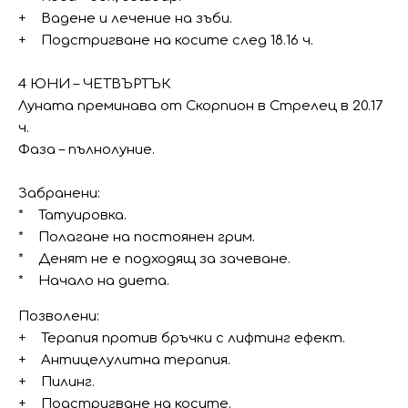
+ Вадене и лечение на зъби.
+ Подстригване на косите след 18.16 ч.
4 ЮНИ – ЧЕТВЪРТЪК
Луната преминава от Скорпион в Стрелец в 20.17
ч.
Фаза – пълнолуние.
Забранени:
* Татуировка.
* Полагане на постоянен грим.
* Денят не е подходящ за зачеване.
* Начало на диета.
Позволени:
+ Терапия против бръчки с лифтинг ефект.
+ Антицелулитна терапия.
+ Пилинг.
+ Подстригване на косите.