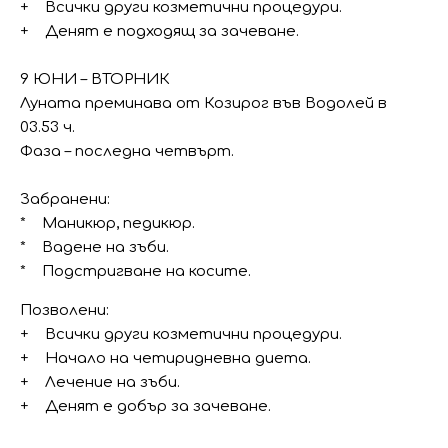
+ Всички други козметични процедури.
+ Денят е подходящ за зачеване.
9 ЮНИ – ВТОРНИК
Луната преминава от Козирог във Водолей в
03.53 ч.
Фаза – последна четвърт.
Забранени:
* Маникюр, педикюр.
* Вадене на зъби.
* Подстригване на косите.
Позволени:
+ Всички други козметични процедури.
+ Начало на четиридневна диета.
+ Лечение на зъби.
+ Денят е добър за зачеване.