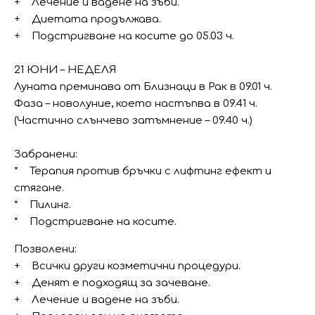
+ Лечение и вадене на зъби.
+ Диетата продължава.
+ Подстригване на косите до 05.03 ч.
21 ЮНИ – НЕДЕЛЯ
Луната преминава от Близнаци в Рак в 09.01 ч.
Фаза – новолуние, което настъпва в 09.41 ч.
(Частично слънчево затъмнение – 09.40 ч.)
Забранени:
* Терапия против бръчки с лифтинг ефект и
стягане.
* Пилинг.
* Подстригване на косите.
Позволени:
+ Всички други козметични процедури.
+ Денят е подходящ за зачеване.
+ Лечение и вадене на зъби.