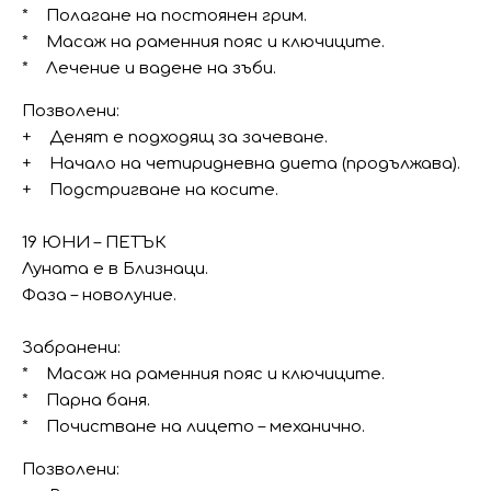
* Полагане на постоянен грим.
* Масаж на раменния пояс и ключиците.
* Лечение и вадене на зъби.
Позволени:
+ Денят е подходящ за зачеване.
+ Начало на четиридневна диета (продължава).
+ Подстригване на косите.
19 ЮНИ – ПЕТЪК
Луната е в Близнаци.
Фаза – новолуние.
Забранени:
* Масаж на раменния пояс и ключиците.
* Парна баня.
* Почистване на лицето – механично.
Позволени: