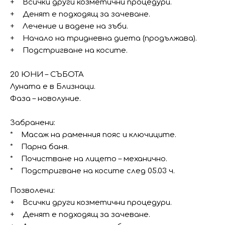
+ Всички други козметични процедури.
+ Денят е подходящ за зачеване.
+ Лечение и вадене на зъби.
+ Начало на тридневна диета (продължава).
+ Подстригване на косите.
20 ЮНИ – СЪБОТА
Луната е в Близнаци.
Фаза – новолуние.
Забранени:
* Масаж на раменния пояс и ключиците.
* Парна баня.
* Почистване на лицето – механично.
* Подстригване на косите след 05.03 ч.
Позволени:
+ Всички други козметични процедури.
+ Денят е подходящ за зачеване.