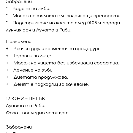
Забранени:
* Вадене на зъби.
* Масаж на тялото със загряващи препарати.
* Подстригване на косите след 01.08 ч. заради
лунния ден и Луната в Риби.
Позволени:
+ Всички други козметични процедури.
+ Терапии за лице.
+ Масаж на лицето без избелващи средства.
+ Лечение на зъби.
+ Диетата продължава.
+ Денят е подходящ за зачеване.
12 ЮНИ – ПЕТЪК
Луната е в Риби.
Фаза – последна четвърт.
Забранени: