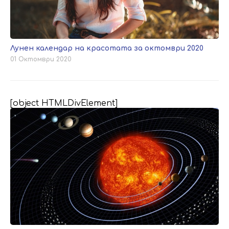
Лунен календар на красотата за октомври 2020
01 Октомври 2020
[object HTMLDivElement]