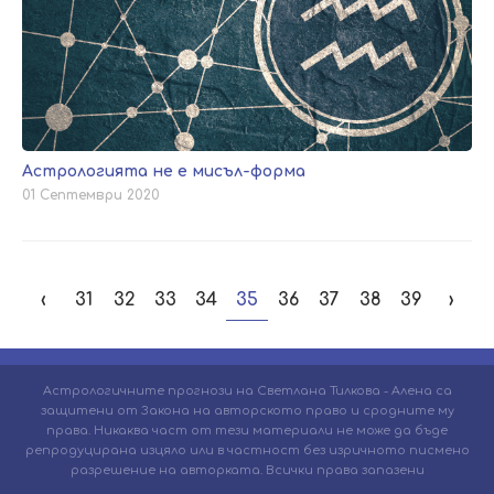
Астрологията не е мисъл-форма
01 Септември 2020
‹
31
32
33
34
35
36
37
38
39
›
Астрологичните прогнози на Светлана Тилкова - Алена са
защитени от Закона на авторското право и сродните му
права. Никаква част от тези материали не може да бъде
репродуцирана изцяло или в частност без изричното писмено
разрешение на авторката. Всички права запазени