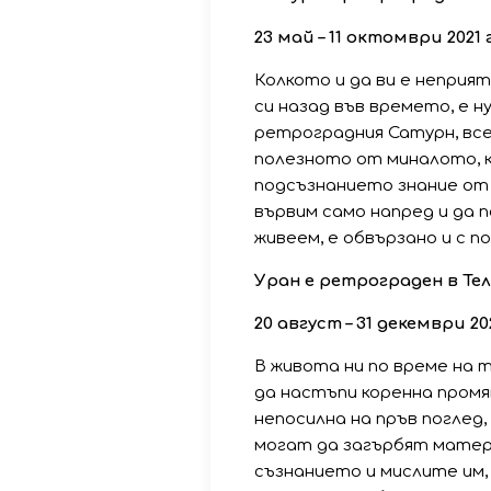
23 май – 11 октомври 2021 г
Колкото и да ви е неприя
си назад във времето, е 
ретроградния Сатурн, все
полезното от миналото, к
подсъзнанието знание от
вървим само напред и да 
живеем, е обвързано и с п
Уран е ретрограден в Те
20 август – 31 декември 202
В живота ни по време на 
да настъпи коренна промян
непосилна на пръв поглед
могат да загърбят матер
съзнанието и мислите им,