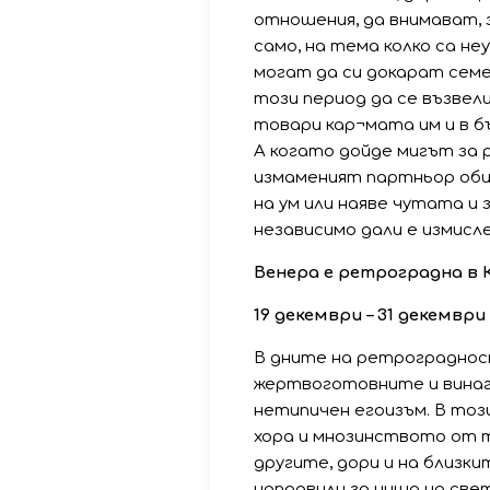
отношения, да внимават, 
само, на тема колко са не
могат да си докарат семе
този период да се възвел
товари кар¬мата им и в б
А когато дойде мигът за 
измаменият партньор обич
на ум или наяве чутата и
независимо дали е измисл
Венера е ретроградна в 
19 декември – 31 декември 2
В дните на ретрограднос
жертвоготовните и винаг
нетипичен егоизъм. В този
хора и мнозинството от т
другите, дори и на близки
направили за нищо на свет