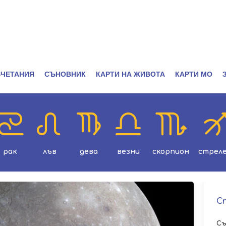
ЧЕТАНИЯ
СЪНОВНИК
КАРТИ НА ЖИВОТА
КАРТИ МО
рак
лъв
дева
везни
скорпион
стрел
С
Съ