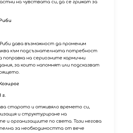
астни на чувствата си, да се грижат за
 Риби
Риби дава възможност да променим
тиква към подсъзнателната потребност
за поправка на сериозните кармични
ания, за които напомнят или подсказват
тоящето.
Козирог
 г.
ава старото и отживяло времето си,
анизация и структуриране на
е и организациите по света. Тази негова
телна за необходимостта от вече