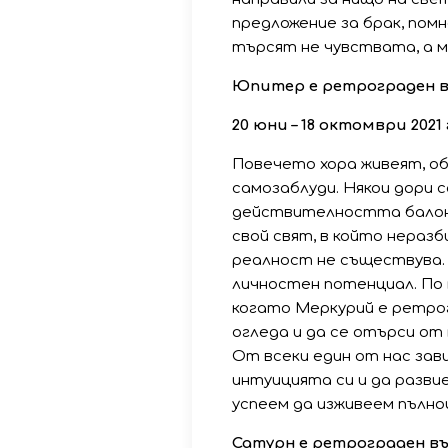
предложение за брак, пом
търсят не чувствата, а 
Юпитер е ретрограден в
20 юни – 18 октомври 2021 
Повечето хора живеят, об
самозаблуди. Някои дори с
действителността балон 
свой свят, в който нераз
реалност не съществува. 
личностен потенциал. По 
когато Меркурий е ретрогр
огледа и да се отърси от 
От всеки един от нас зави
интуицията си и да разви
успеем да изживеем пълно
Сатурн е ретрограден в