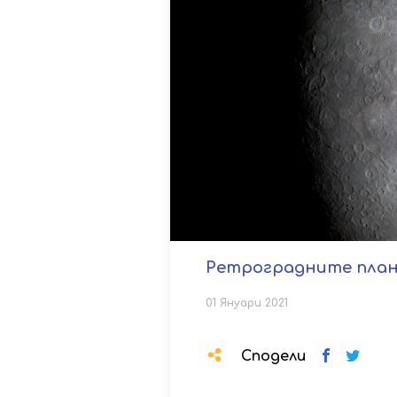
Ретроградните плане
01 Януари 2021
Сподели