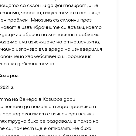
защото са склонни да фантазират, и не
устоими, чаровни, изкусителни и от нищо
ен проблем. Мнозина са склонни през
ичават в извънбрачните си връзки, което
ъдеще ги обрича на личностни проблеми.
раздяла или изясняване на отношенията,
айно използва във вреда на изневерилия
 запомнена хвалебствена информация,
ена или действителна.
Козирог
021 г.
тта на Венера в Козирог дори
и готови да помогнат хора проявяват
 период егоизмът е изявен при всички
ях трудно биха се раздавали в полза на
те си, по-чест ще е отказът. Не биха
а дарение в нечия полза. Ако получите