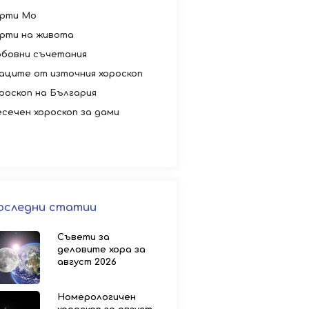
рти Мо
рти на живота
бовни съчетания
аците от източния хороскоп
роскоп на България
сечен хороскоп за дами
оследни статии
Съвети за
деловите хора за
август 2026
Номерологичен