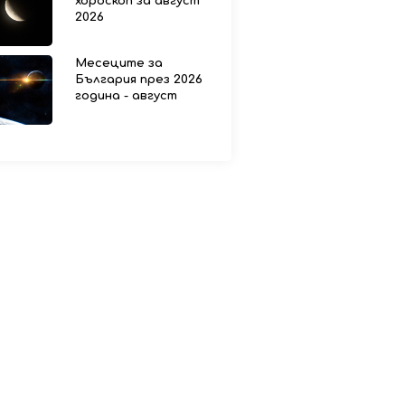
хороскоп за август
2026
Месеците за
България през 2026
година - август