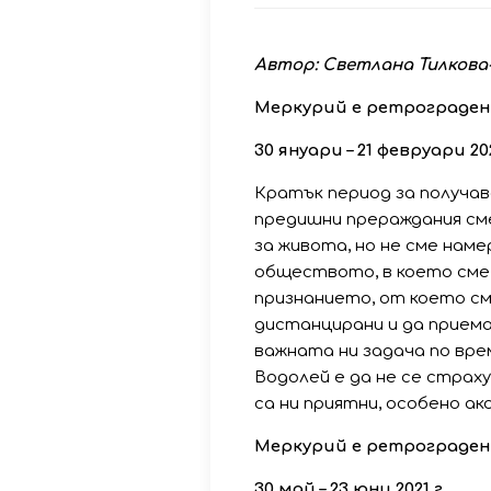
Автор: Светлана Тилкова
Меркурий е ретрограден
30 януари – 21 февруари 202
Кратък период за получав
предишни прераждания сме
за живота, но не сме наме
обществото, в което сме 
признанието, от което сме
дистанцирани и да приема
важната ни задача по вр
Водолей е да не се страху
са ни приятни, особено ак
Меркурий е ретрограден
30 май – 23 юни 2021 г.