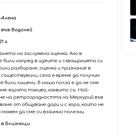
-Алена
 във Водолей
1 г.
ането на заслужена оценка. Ако в
 били напред в идеите и схващанията си
рили разбиране, оценка и признание в
съществували, сега е време да получим
 били лишени. В наша полза е да не сме
ме хората такива, каквито са. Най-
еме на ретроградността на Меркурий във
ваме от общуване дори и с хора, които не
о можем да сме си взаимно полезни.
 в Близнаци