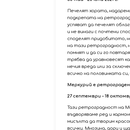
Печелят хората, надарени
подкрепата на ретроград
успяват да печелят облаг
и не винаги с почтени спо
споделят придобитото, не
на тази ретроградност, ня
помнят и да си го повтаря
трябва да уравновесят ка
нечия вреда или за сключе
всичко на половинката си,
Меркурий е ретрограден
27 септември – 18 октомвр
Тази ретроградност на Ме
въдворяваме ред и хармо
мисълта да творим красот
всички. Мнозина, дори и 