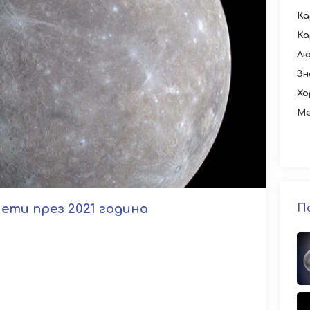
Ка
Ка
Лю
Зн
Хо
Ме
ти през 2021 година
П