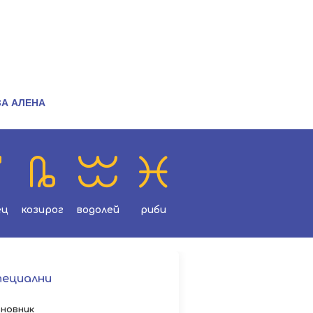
ЗА АЛЕНА
ец
козирог
водолей
риби
пециални
новник