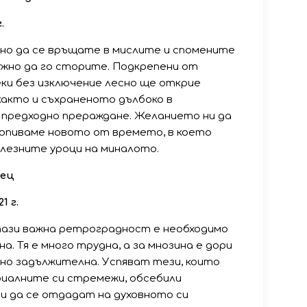
.
тно да се връщате в мислите и спомените
нужно да го сторите. Подкрепени от
ки без изключение лесно ще открие
акто и съхраненото дълбоко в
 предходно прераждане. Желанието ни да
попиваме новото от времето, в което
олезните уроци на миналото.
лец
1 г.
тази важна ретроградност е необходимо
а. Тя е много трудна, а за мнозина е дори
, но задължителна. Успяват тези, които
иалните си стремежи, обсебили
 и да се отдадат на духовното си