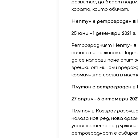
развитие, да бъдат подвл
хората, които обичат.
Нептун е ретрограден в
25 юни – 1 декември 2021 г.
Ретроградният Нептун в 
начина си на живот. Под
да се направи поне опит 
грешки от минали преражд
кармичните срещи в нас
Плутон е ретрограден в 
27 април – 6 октомври 2021
Плутон в Козирог разруш
налага нов ред, нова орг
управлението на държавит
ретроградност е събира