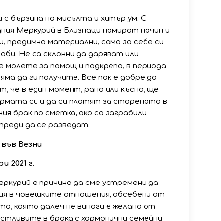
 с бързина на мисълта и хитър ум. С
ния Меркурий в Близнаци намират начин и
и, предимно материални, само за себе си
соби. Не са склонни да даряват или
 молете за помощ и подкрепа, в периода
ма да ги получите. Все пак е добре да
т, че в един момент, рано или късно, ще
рмата си и да си платят за стореното в
ния брак по сметка, ако са заграбили
 преди да се разведат.
 във Везни
и 2021 г.
ркурий е причина да сме устремени да
ния в човешките отношения, обсебени от
а, която далеч не винаги е желана от
щастливите в брака с хармонични семейни