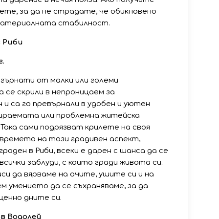
нете, за да не страдате, че обикновено
материалната стабилност.
 Риби
г.
гърнати от малки или големи
а се скрили в непроницаем за
и са го превърнали в удобен и уютен
бираемата или проблемна житейска
Така сами подрязват крилете на своя
времето на този градивен аспект,
аден в Риби, всеки е дарен с шанса да се
всички заблуди, с които гради живота си.
си да вярваме на очите, ушите си и на
ем умението да се съхраняваме, за да
ценно дните си.
ъв Водолей