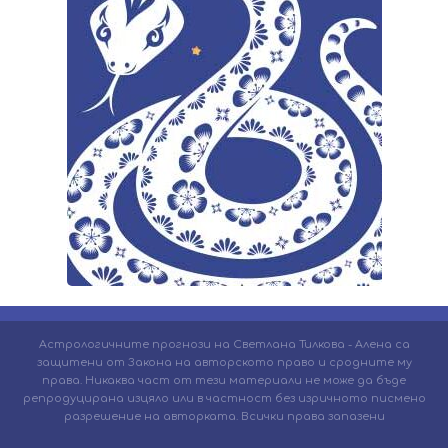
Астрологичните прогнози на Светлана Тилкова - Алена са
защитени от Закона на авторското право и сродните му
права. Никаква част от тези материали не може да бъде
репродуцирана изцяло или в частност без изричното писмено
разрешение на авторката. Всички права запазени