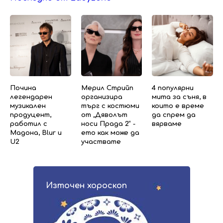
Почина
Мерил Стрийп
4 популярни
легендарен
организира
мита за съня, в
музикален
търг с костюми
които е време
продуцент,
от „Дяволът
да спрем да
работил с
носи Прада 2“ -
вярваме
Мадона, Blur и
ето как може да
U2
участвате
Източен хороскоп