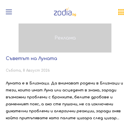
Съветът на Луната
Събота, 8 Август 2026
Луната е в Близнаци. Да внимават родени в Близнаци и
тези, които имат Луна или асцедент в знака, заради
възможни проблеми с бронхите, белите дробове и
раменният пояс, а ако сте пушачи, не са изключени
дихателни проблеми и алергични реакции, заради гняв
който притъпявате като палите цигара след цигар...