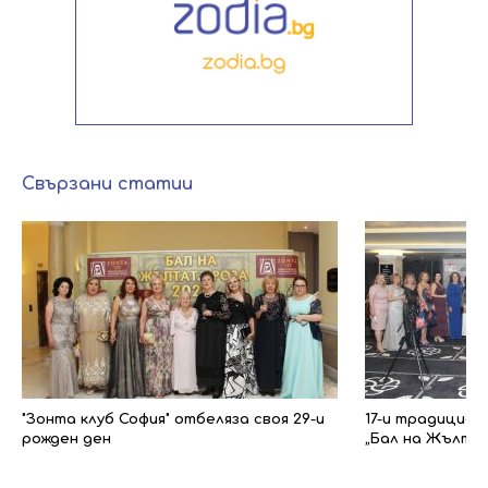
Свързани статии
"Зонта клуб София" отбеляза своя 29-и
17-и традицио
рожден ден
„Бал на Жълта