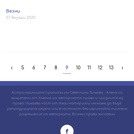
Везни
27 Януари 2020
‹
5
6
7
8
9
10
11
12
13
›
Астрологичните прогнози на Светлана Тилкова - Алена са
защитени от Закона на авторското право и сродните му
права. Никаква част от тези материали не може да бъде
репродуцирана изцяло или в частност без изричното писмено
разрешение на авторката. Всички права запазени