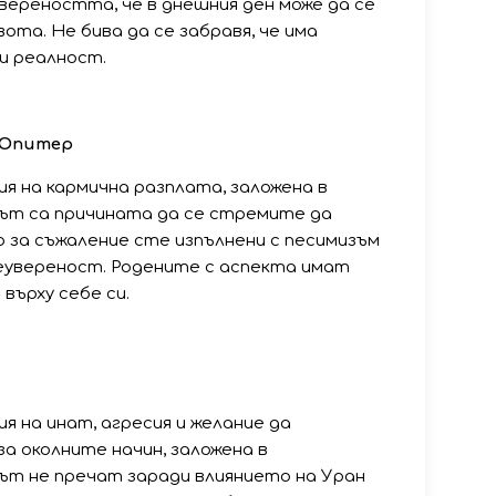
вереността, че в днешния ден може да се
ота. Не бива да се забравя, че има
и реалност.
 Юпитер
 на кармична разплата, заложена в
тът са причината да се стремите да
о за съжаление сте изпълнени с песимизъм
еувереност. Родените с аспекта имат
върху себе си.
 на инат, агресия и желание да
а околните начин, заложена в
тът не пречат заради влиянието на Уран