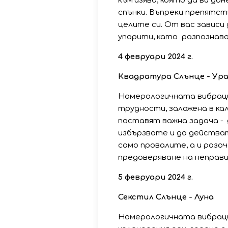
към изява, която да ви до
спънки. Въпреки препятст
целите си. От вас зависи
упорити, като разпознава
4 февруари 2024 г.
Квадратура Слънце - Ур
Номерологичната вибраци
трудности, заложена в кал
поставят важна задача - 
избързвате и да действат
само провалите, а и разо
предоверяване на неправи
5 февруари 2024 г.
Секстил Слънце - Луна
Номерологичната вибрация