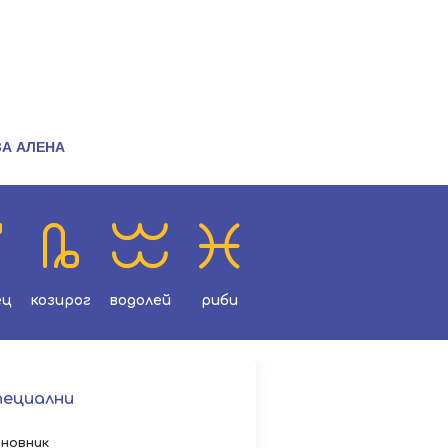
ЗА АЛЕНА
ец
козирог
водолей
риби
пециални
новник