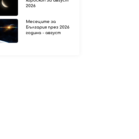
хороскоп за август
2026
Месеците за
България през 2026
година - август