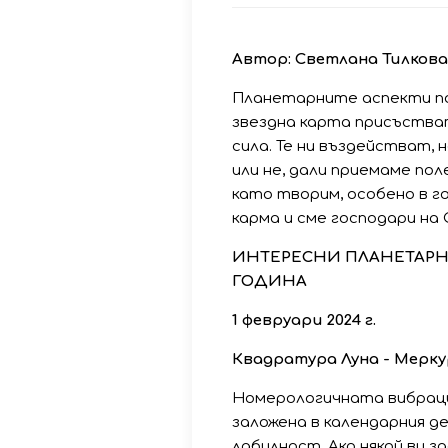
Автор: Светлана Тилкова
Планетарните аспекти по
звездна карта присъстват
сила. Те ни въздействат, 
или не, дали приемаме по
като творим, особено в г
карма и сме господари на 
ИНТЕРЕСНИ ПЛАНЕТАРНИ
ГОДИНА
1 февруари 2024 г.
Квадратура Луна - Мерк
Номерологичната вибраци
заложена в календарния д
лабилност. Ако някой ви за