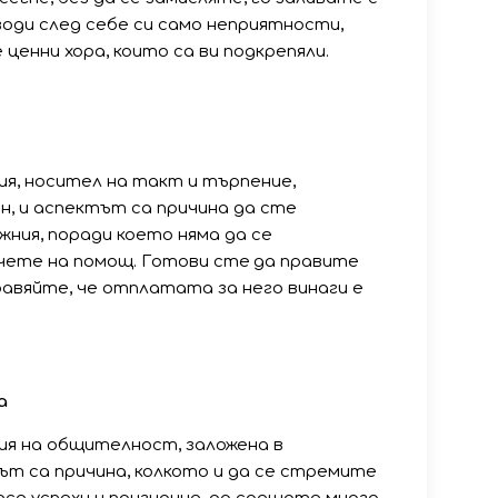
води след себе си само неприятности,
 ценни хора, които са ви подкрепяли.
я, носител на такт и търпение,
н, и аспектът са причина да сте
жния, поради което няма да се
чете на помощ. Готови сте да правите
равяйте, че отплатата за него винаги е
а
я на общителност, заложена в
тът са причина, колкото и да се стремите