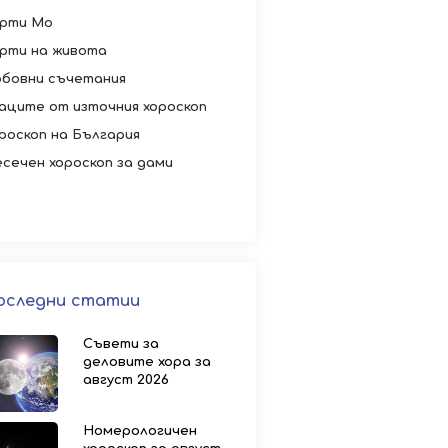
рти Мо
рти на живота
бовни съчетания
аците от източния хороскоп
роскоп на България
сечен хороскоп за дами
оследни статии
Съвети за
деловите хора за
август 2026
Номерологичен