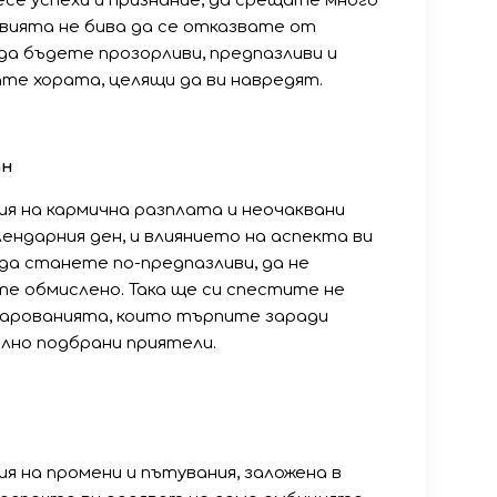
несе успехи и признание, да срещате много
вията не бива да се отказвате от
 да бъдете прозорливи, предпазливи и
те хората, целящи да ви навредят.
ан
я на кармична разплата и неочаквани
ендарния ден, и влиянието на аспекта ви
да станете по-предпазливи, да не
е обмислено. Така ще си спестите не
чарованията, които търпите заради
лно подбрани приятели.
 на промени и пътувания, заложена в