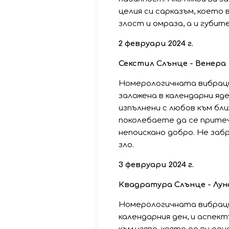
целия си сарказъм, което 
злост и омраза, а и губите
2 февруари 2024 г.
Секстил Слънце - Венера
Номерологичната вибраци
заложена в календарни яде
изпълнени с любов към бли
поколебаете да се прите
непоискано добро. Не заб
зло.
3 февруари 2024 г.
Квадратура Слънце - Лун
Номерологичната вибраци
календарния ден, и аспек