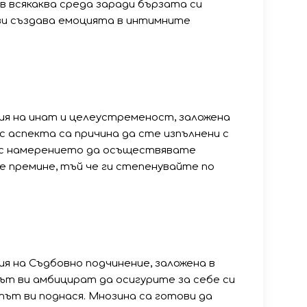
в всякаква среда заради бързата си
ви създава емоцията в интимните
я на инат и целеустременост, заложена
 с аспекта са причина да сте изпълнени с
 с намерението да осъществявате
е премине, тъй че ги степенувайте по
 на Съдбовно подчинение, заложена в
тът ви амбицират да осигурите за себе си
ът ви поднася. Мнозина са готови да