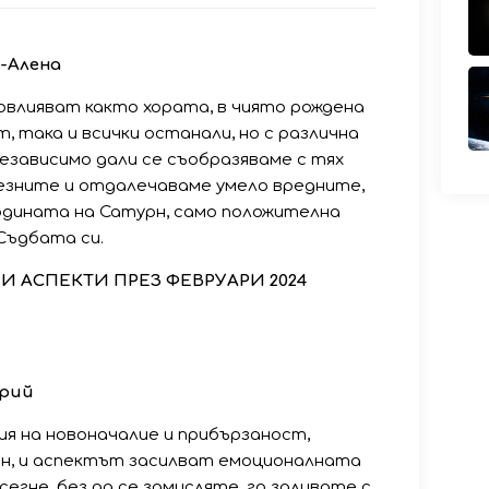
-Алена
влияват както хората, в чиято рождена
, така и всички останали, но с различна
независимо дали се съобразяваме с тях
лезните и отдалечаваме умело вредните,
одината на Сатурн, само положителна
Съдбата си.
 АСПЕКТИ ПРЕЗ ФЕВРУАРИ 2024
урий
я на новоначалие и прибързаност,
ен, и аспектът засилват емоционалната
сегне, без да се замисляте, го заливате с