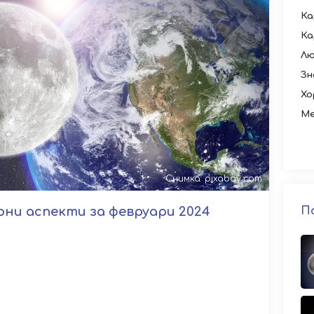
Ка
Ка
Лю
Зн
Хо
Ме
Снимка: pixabay.com
ни аспекти за февруари 2024
П