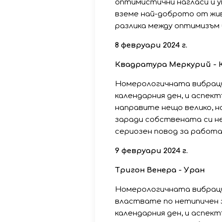
оптимистични нагласи и у
вземе най-доброто от жив
разлика между оптимизъм 
8 февруари 2024 г.
Квадратура Меркурий -
Номерологичната вибрация
календарния ден, и аспек
направите нещо велико, н
заради собствената си н
сериозен повод за работа 
9 февруари 2024 г.
Тригон Венера - Уран
Номерологичната вибрация
властвате по нетипичен з
календарния ден, и аспек