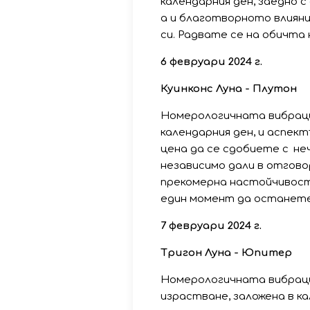
календарния ден, заедно 
а и благотворното влиян
си. Радвате се на обичта 
6 февруари 2024 г.
Куинконс Луна - Плутон
Номерологичната вибрация
календарния ден, и аспект
цена да се сдобиете с н
независимо дали в отгов
прекомерна настойчивост
един момент да останете
7 февруари 2024 г.
Тригон Луна - Юпитер
Номерологичната вибраци
израстване, заложена в к