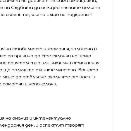
с аспекта ви даряват не само амбицията,
ие на Съдбата да осъществявате целите
на околните, които също ви подкрепят.
 на стабилност и хармония, заложена в
ът са причина да сте склонни на всяка
ечие приятелство или интимни отношения,
ор ще получите същите чувства. Вашата
 може да отблъсне околните от вас и в
 самотни и непожелани.
я на анализ и интелектуално
алендарния ден, и аспектът творят