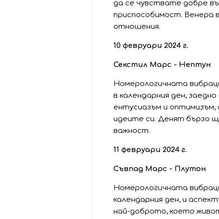
да се чувствате добре въ
приспособимост. Венера 
отношения.
10 февруари 2024 г.
Секстил Марс - Нептун
Номерологичната вибраци
в календарния ден, заедно
ентусиазъм и оптимизъм,
идеите си. Денят бързо щ
важност.
11 февруари 2024 г.
Съвпад Марс - Плутон
Номерологичната вибрация
календарния ден, и аспек
най-доброто, което живот