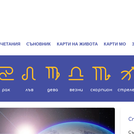
ЧЕТАНИЯ
СЪНОВНИК
КАРТИ НА ЖИВОТА
КАРТИ МО
рак
лъв
дева
везни
скорпион
стрел
С
Съ