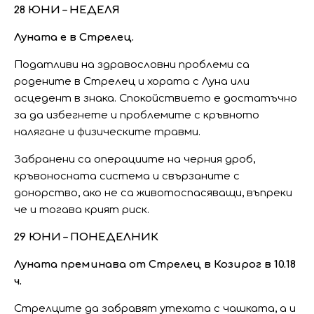
28 ЮНИ – НЕДЕЛЯ
Луната е в Стрелец.
Податливи на здравословни проблеми са
родените в Стрелец и хората с Луна или
асцедент в знака. Спокойствието е достатъчно
за да избегнете и проблемите с кръвното
налягане и физическите травми.
Забранени са операциите на черния дроб,
кръвоносната система и свързаните с
донорство, ако не са животоспасяващи, въпреки
че и тогава крият риск.
29 ЮНИ – ПОНЕДЕЛНИК
Луната преминава от Стрелец в Козирог в 10.18
ч.
Стрелците да забравят утехата с чашката, а и