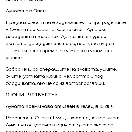
Луната е в Овен.
Предпазливостта е задължителна при родените
в Овен и при хората, които имат Луна или
асцедент в този знак. Да пазят от удари
главата, да щадят очите си, при простуда в
променливото време е възможно възпаление на
ушите.
Забранени са операциите на главата, ушите,
очите, устната кухина, челюстта и под
брадичката, ако не са животоспасяващи.
11 ЮНИ – ЧЕТВЪРТЪК
Луната преминава от Овен в Телец в 15.28 ч.
Родените в Овен и Телец и хората, които имат
Луна или асцедент в един от двата знака са