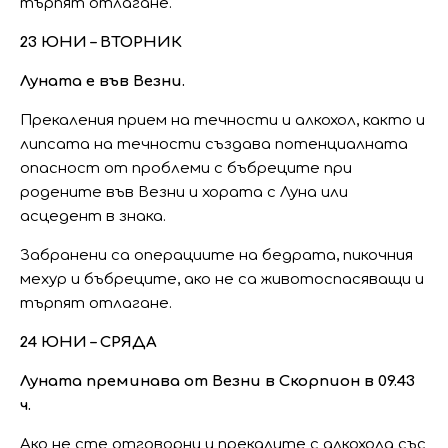
търпят отлагане.
23 ЮНИ – ВТОРНИК
Луната е във Везни.
Прекаления прием на течности и алкохол, както и
липсата на течности създава потенциалната
опасност от проблеми с бъбреците при
родените във Везни и хората с Луна или
асцедент в знака.
Забранени са операциите на бедрата, пикочния
мехур и бъбреците, ако не са животоспасяващи и
търпят отлагане.
24 ЮНИ – СРЯДА
Луната преминава от Везни в Скорпион в 09.43
ч.
Ако не сте отговорни и прекалите с алкохола със