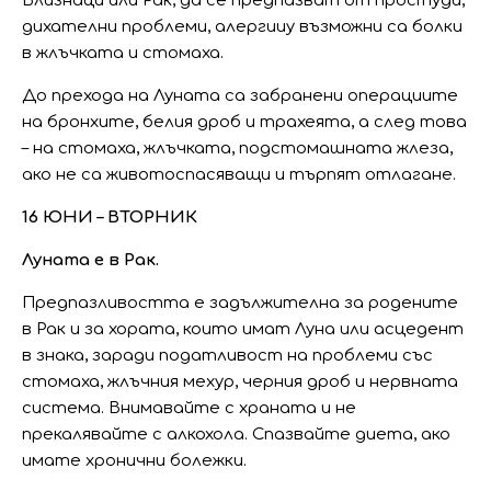
Близнаци или Рак, да се предпазват от простуди,
дихателни проблеми, алергииу възможни са болки
в жлъчката и стомаха.
До прехода на Луната са забранени операциите
на бронхите, белия дроб и трахеята, а след това
– на стомаха, жлъчката, подстомашната жлеза,
ако не са животоспасяващи и търпят отлагане.
16 ЮНИ – ВТОРНИК
Луната е в Рак.
Предпазливостта е задължителна за родените
в Рак и за хората, които имат Луна или асцедент
в знака, заради податливост на проблеми със
стомаха, жлъчния мехур, черния дроб и нервната
система. Внимавайте с храната и не
прекалявайте с алкохола. Спазвайте диета, ако
имате хронични болежки.