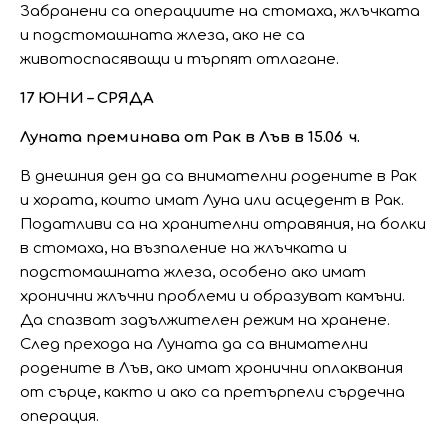
Забранени са операциите на стомаха, жлъчката
и подстомашната жлеза, ако не са
животоспасяващи и търпят отлагане.
17 ЮНИ – СРЯДА
Луната преминава от Рак в Лъв в 15.06 ч.
В днешния ден да са внимателни родените в Рак
и хората, които имат Луна или асцедент в Рак.
Податливи са на хранителни отравяния, на болки
в стомаха, на възпаление на жлъчката и
подстомашната жлеза, особено ако имат
хронични жлъчни проблеми и образуват камъни.
Да спазват задължителен режим на хранене.
След прехода на Луната да са внимателни
родените в Лъв, ако имат хронични оплаквания
от сърце, както и ако са претърпели сърдечна
операция.