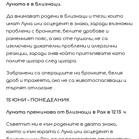
Луната е в Близнаци.
Да внимават родени в Близнаци и тези, които
имат Луна или асцедент в знака, заради възможни
проблеми с бронхите, белите дробове и
раменният пояс, а ако сте пушачи, не са
изключени дихателни проблеми и алергични
реакции, заради гняв който притъпявате като
палите цигара след цигара.
Забранени са операциите на бронхите, белия
дроб и трахеята, ако не са животоспасяващи и
търпят отлагане .
15 ЮНИ – ПОНЕДЕЛНИК
Луната преминава от Близнаци в Рак в 12.15 ч.
Съветът ми е към родените в двата знака,
както и към хората с Луна или асцедент в