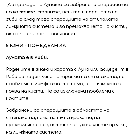
До прехода на Луната са забранени операциите
на костите, ставите, вените и ваденето на
зъби, а след това операциите на стъпалата,
лимфната система и за премахването на кисти,
ако не са животоспасяващи.
8 ЮНИ – ПОНЕДЕЛНИК
Луната е в Риби.
Родените в знака и хората с Луна или асцедент в
Риби са податливи на травми на стъпалата, на
проблеми с лимфната система, а е възможна и
поява на кисти. Не са изключени проблеми с
ноктите.
Забранени са операциите в областта на
стъпалата, пръстите на краката, на
сухожилията на пръстите и сухожилните връзки,
на лимфната система.