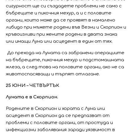
сигурност ще си създадете проблеми не само с
бъбреците и пикочния мехур, а и с половите
органи, които може да се проявят в намалено
либидо при мъжете родени във Везни и Скорпион и
кръвоизливи при жените родени в двата знака
или имащи Луна или асцедент в един от тях.
До прехода на Луната са забранени операциите
на бъбреците, пикочния мехур и подстомашната
жлеза, а след това на половите органи, ако не са
животоспасяващи и търпят отлагане.
25 ЮНИ – ЧЕТВЪРТЪК
Луната е в Скорпион.
Родените в Скорпион и хората с Луна или
асцедент в Скорпион да се предпазват от
проблеми с половите органи, от простуда и
инфекциозни заболявания заради уязвимост в