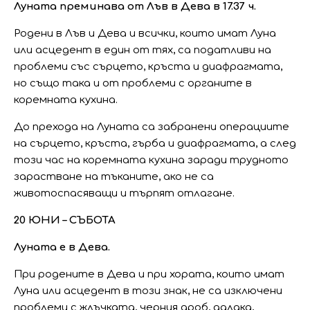
Луната преминава от Лъв в Дева в 17.37 ч.
Родени в Лъв и Дева и всички, които имат Луна
или асцедент в един от тях, са податливи на
проблеми със сърцето, кръста и диафрагмата,
но също така и от проблеми с органите в
коремната кухина.
До прехода на Луната са забранени операциите
на сърцето, кръста, гърба и диафрагмата, а след
този час на коремната кухина заради трудното
зарастване на тъканите, ако не са
животоспасяващи и търпят отлагане.
20 ЮНИ – СЪБОТА
Луната е в Дева.
При родените в Дева и при хората, които имат
Луна или асцедент в този знак, не са изключени
проблеми с жлъчката, черния дроб, далака,