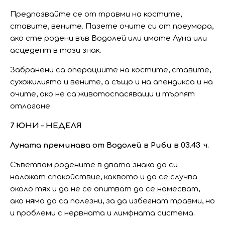
Предпазвайте се от травми на костите,
ставите, вените. Пазете очите си от преумора,
ако сте родени във Водолей или имате Луна или
асцедент в този знак.
Забранени са операциите на костите, ставите,
сухожилията и вените, а също и на апендикса и на
очите, ако не са животоспасяващи и търпят
отлагане.
7 ЮНИ – НЕДЕЛЯ
Луната преминава от Водолей в Риби в 03.43 ч.
Съветвам родените в двата знака да си
наложат спокойствие, каквото и да се случва
около тях и да не се опитват да се намесват,
ако няма да са полезни, за да избегнат травми, но
и проблеми с нервната и лимфната система.