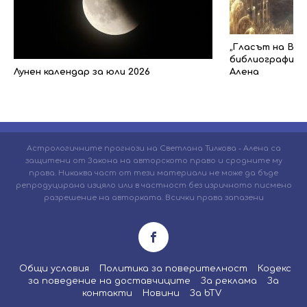
„Гласът на Все
библиографията
Лунен календар за юли 2026
Алена
Астрологичните прогнози на Светлана Тилкова - Алена са
защитени от Закона на авторското право и сродните му
права. Никаква част от тези материали не може да бъде
репродуцирана изцяло или в частност без изричното писмено
разрешение на авторката. Всички права запазени
Общи условия
Политика за поверителност
Кодекс
за поведение на доставчиците
За реклама
За
контакти
Новини
За bTV