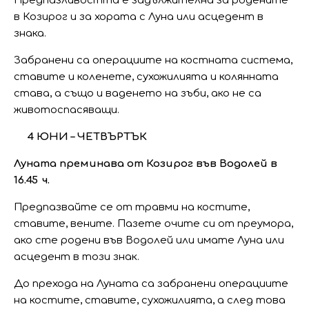
Предпазливостта е задължителна за родените
в Козирог и за хората с Луна или асцедент в
знака.
Забранени са операциите на костната система,
ставите и коленете, сухожилията и колянната
става, а също и ваденето на зъби, ако не са
животоспасяващи.
4 ЮНИ – ЧЕТВЪРТЪК
Луната преминава от Козирог във Водолей в
16.45 ч.
Предпазвайте се от травми на костите,
ставите, вените. Пазете очите си от преумора,
ако сте родени във Водолей или имате Луна или
асцедент в този знак.
До прехода на Луната са забранени операциите
на костите, ставите, сухожилията, а след това