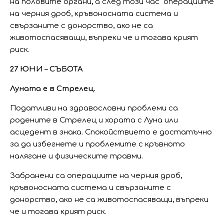
на половите органи, а след този час операциите
на черния дроб, кръвоносната система и
свързаните с донорство, ако не са
животоспасяващи, въпреки че и тогава крият
риск.
27 ЮНИ – СЪБОТА
Луната е в Стрелец.
Податливи на здравословни проблеми са
родените в Стрелец и хората с Луна или
асцедент в знака. Спокойствието е достатъчно
за да избегнете и проблемите с кръвното
налягане и физическите травми.
Забранени са операциите на черния дроб,
кръвоносната система и свързаните с
донорство, ако не са животоспасяващи, въпреки
че и тогава крият риск.