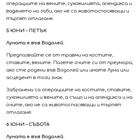
операциите на вените, сухожилията, апендикса и
ваденето на зъби, ако не са животоспасяващи и
търпят отлагане.
5 ЮНИ – ПЕТЪК
Луната е във Водолей.
Предпазвайте се от травми на костите,
ставите, вените. Пазете очите си от преумора,
ако сте родени във Водолей или имате Луна или
асцедент в този знак.
Забранени са операциите на костите, ставите,
сухожилията и вените, а също и на апендикса и на
очите, ако не са животоспасяващи и търпят
отлагане.
6 ЮНИ – СЪБОТА
Луната е във Водолей.