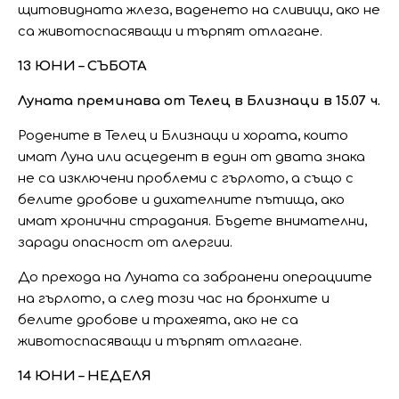
щитовидната жлеза, ваденето на сливици, ако не
са животоспасяващи и търпят отлагане.
13 ЮНИ – СЪБОТА
Луната преминава от Телец в Близнаци в 15.07 ч.
Родените в Телец и Близнаци и хората, които
имат Луна или асцедент в един от двата знака
не са изключени проблеми с гърлото, а също с
белите дробове и дихателните пътища, ако
имат хронични страдания. Бъдете внимателни,
заради опасност от алергии.
До прехода на Луната са забранени операциите
на гърлото, а след този час на бронхите и
белите дробове и трахеята, ако не са
животоспасяващи и търпят отлагане.
14 ЮНИ – НЕДЕЛЯ