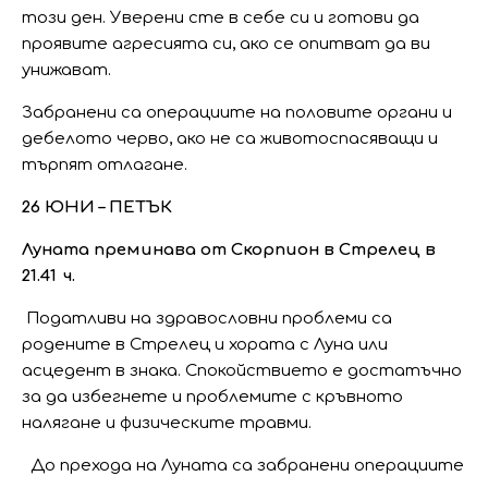
този ден. Уверени сте в себе си и готови да
проявите агресията си, ако се опитват да ви
унижават.
Забранени са операциите на половите органи и
дебелото черво, ако не са животоспасяващи и
търпят отлагане.
26 ЮНИ – ПЕТЪК
Луната преминава от Скорпион в Стрелец в
21.41 ч.
Податливи на здравословни проблеми са
родените в Стрелец и хората с Луна или
асцедент в знака. Спокойствието е достатъчно
за да избегнете и проблемите с кръвното
налягане и физическите травми.
До прехода на Луната са забранени операциите