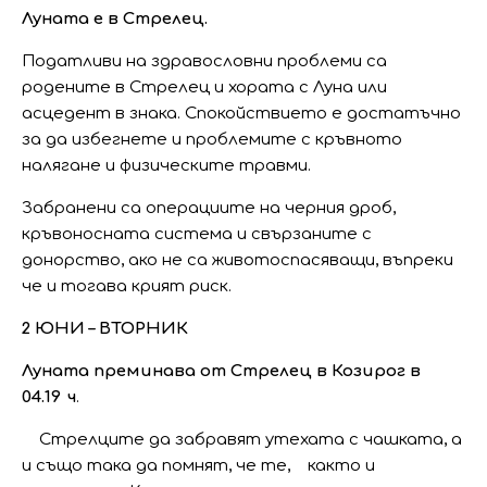
Луната е в Стрелец.
Податливи на здравословни проблеми са
родените в Стрелец и хората с Луна или
асцедент в знака. Спокойствието е достатъчно
за да избегнете и проблемите с кръвното
налягане и физическите травми.
Забранени са операциите на черния дроб,
кръвоносната система и свързаните с
донорство, ако не са животоспасяващи, въпреки
че и тогава крият риск.
2 ЮНИ – ВТОРНИК
Луната преминава от Стрелец в Козирог в
04.19 ч
.
Стрелците да забравят утехата с чашката, а
и също така да помнят, че те, както и