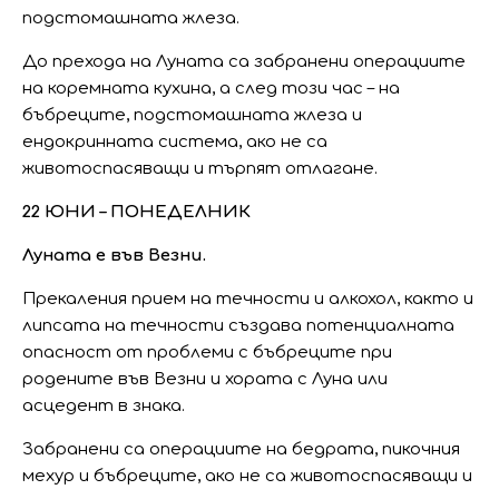
подстомашната жлеза.
До прехода на Луната са забранени операциите
на коремната кухина, а след този час – на
бъбреците, подстомашната жлеза и
ендокринната система, ако не са
животоспасяващи и търпят отлагане.
22 ЮНИ – ПОНЕДЕЛНИК
Луната е във Везни.
Прекаления прием на течности и алкохол, както и
липсата на течности създава потенциалната
опасност от проблеми с бъбреците при
родените във Везни и хората с Луна или
асцедент в знака.
Забранени са операциите на бедрата, пикочния
мехур и бъбреците, ако не са животоспасяващи и