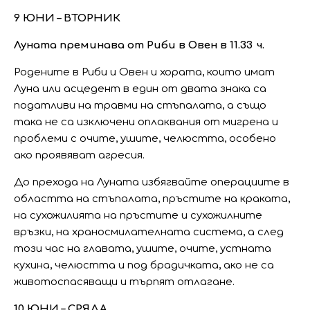
9 ЮНИ – ВТОРНИК
Луната преминава от Риби в Овен в 11.33 ч.
Родените в Риби и Овен и хората, които имат
Луна или асцедент в един от двата знака са
податливи на травми на стъпалата, а също
така не са изключени оплаквания от мигрена и
проблеми с очите, ушите, челюстта, особено
ако проявяват агресия.
До прехода на Луната избягвайте операциите в
областта на стъпалата, пръстите на краката,
на сухожилията на пръстите и сухожилните
връзки, на храносмилателната система, а след
този час на главата, ушите, очите, устната
кухина, челюстта и под брадичката, ако не са
животоспасяващи и търпят отлагане.
10 ЮНИ – СРЯДА