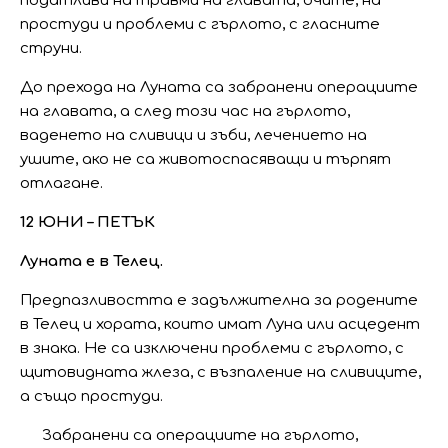
податливи на травми на главата, очите, на
простуди и проблеми с гърлото, с гласните
струни.
До прехода на Луната са забранени операциите
на главата, а след този час на гърлото,
ваденето на сливици и зъби, лечението на
ушите, ако не са животоспасяващи и търпят
отлагане.
12 ЮНИ – ПЕТЪК
Луната е в Телец.
Предпазливостта е задължителна за родените
в Телец и хората, които имат Луна или асцедент
в знака. Не са изключени проблеми с гърлото, с
щитовидната жлеза, с възпаление на сливиците,
а също простуди.
Забранени са операциите на гърлото,