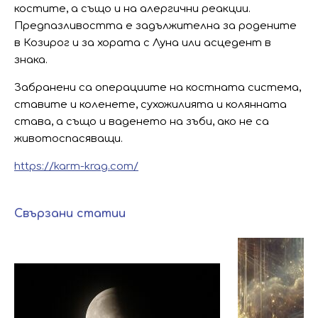
костите, а също и на алергични реакции.
Предпазливостта е задължителна за родените
в Козирог и за хората с Луна или асцедент в
знака.
Забранени са операциите на костната система,
ставите и коленете, сухожилията и колянната
става, а също и ваденето на зъби, ако не са
животоспасяващи.
https://karm-krag.com/
Свързани статии