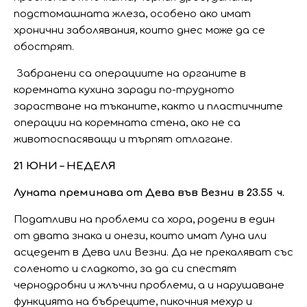
подстомашната жлеза, особено ако имат
хронични заболявания, които днес може да се
обострят.
Забранени са операциите на органите в
коремната кухина заради по-трудното
зарастване на тъканите, както и пластичните
операции на коремната стена, ако не са
животоспасяващи и търпят отлагане.
21 ЮНИ – НЕДЕЛЯ
Луната преминава от Дева във Везни в 23.55 ч.
Податливи на проблеми са хора, родени в един
от двата знака и онези, които имат Луна или
асцедент в Дева или Везни. Да не прекаляват със
соленото и сладкото, за да си спестят
чернодробни и жлъчни проблеми, а и нарушаване
функцията на бъбреците, пикочния мехур и