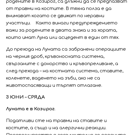
родените в Козирог, са длъжни да се предпазват
от травми на костите. В тяхна полза е да
внимават когато се движат по неравни
участъци. Както винаги предупреждението
важи за родените в двата знака и за хората,
които имат Луна или асцедент в един от тях.
До прехода на Луната са забранени операциите
на черния дроб, кръвоносната система,
свързаните с донорство и кръвопреливане, а
след прехода – на костната система, ставите,
коленете, ваденето на зъби, ако не са
животоспасяващи и търпят отлагане.
3 ЮНИ – СРЯДА
Луната е в Козирог
.
Податливи сте на травми на ставите и
костите, а също и на алергични реакции.