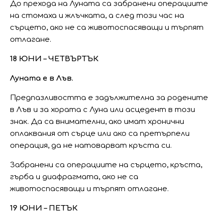
До прехода на Луната са забранени операциите
на стомаха и жлъчката, а след този час на
сърцето, ако не са животоспасяващи и търпят
отлагане.
18 ЮНИ – ЧЕТВЪРТЪК
Луната е в Лъв.
Предпазливостта е задължителна за родените
в Лъв и за хората с Луна или асцедент в този
знак. Да са внимателни, ако имат хронични
оплаквания от сърце или ако са претърпели
операция, да не натоварват кръста си.
Забранени са операциите на сърцето, кръста,
гърба и диафрагмата, ако не са
животоспасяващи и търпят отлагане.
19 ЮНИ – ПЕТЪК