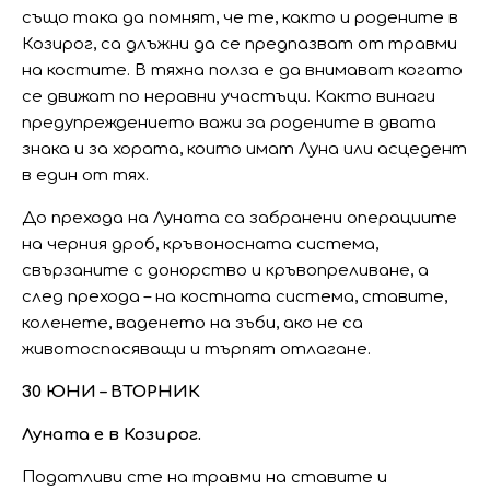
също така да помнят, че те, както и родените в
Козирог, са длъжни да се предпазват от травми
на костите. В тяхна полза е да внимават когато
се движат по неравни участъци. Както винаги
предупреждението важи за родените в двата
знака и за хората, които имат Луна или асцедент
в един от тях.
До прехода на Луната са забранени операциите
на черния дроб, кръвоносната система,
свързаните с донорство и кръвопреливане, а
след прехода – на костната система, ставите,
коленете, ваденето на зъби, ако не са
животоспасяващи и търпят отлагане.
30 ЮНИ – ВТОРНИК
Луната е в Козирог.
Податливи сте на травми на ставите и