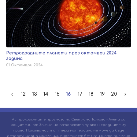
Ретроградните планети през октомври 2024
година
01 Октомври 2024
‹
12
13
14
15
16
17
18
19
20
›
Астрологичните прогнози на Светлана Тилкова - Алена са
защитени от Закона на авторското право и сродните му
права. Никаква част от тези материали не може да бъде
репродуцирана изцяло или в частност без изричното писмено