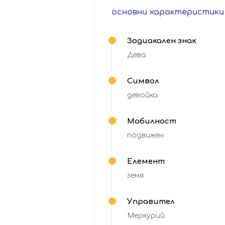
основни характеристики
Зодиакален знак
Дева
Символ
девойка
Мобилност
подвижен
Елемент
земя
Управител
Меркурий