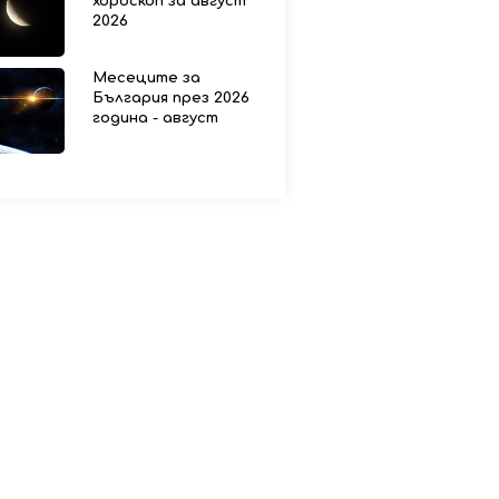
хороскоп за август
2026
Месеците за
България през 2026
година - август