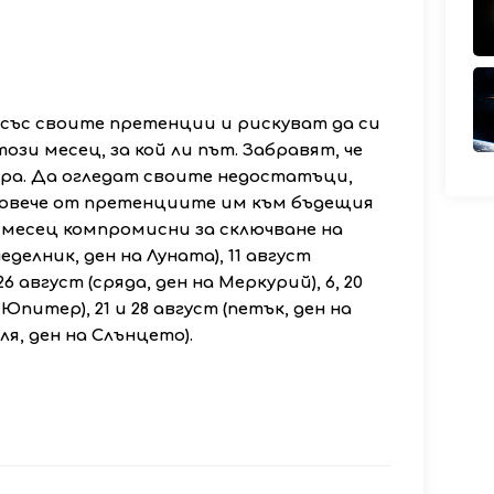
със своите претенции и рискуват да си
зи месец, за кой ли път. Забравят, че
ра. Да огледат своите недостатъци,
повече от претенциите им към бъдещия
 месец компромисни за сключване на
онеделник, ден на Луната), 11 август
26 август (сряда, ден на Меркурий), 6, 20
Юпитер), 21 и 28 август (петък, ден на
еля, ден на Слънцето).