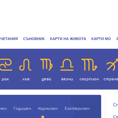
ЧЕТАНИЯ
СЪНОВНИК
КАРТИ НА ЖИВОТА
КАРТИ МО
рак
лъв
дева
везни
скорпион
стрел
С
чен
Годишен
Кармичен
Езотеричен
Съ