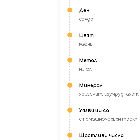
Ден
сряда
Цвят
кафяв
Метал
никел
Минерал
хризолит, изумруд, ахат
Уязвими са
стомашночревен тракт, 
Щастливи числа