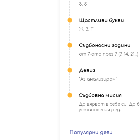
3, 5
Щастливи букви
Ж, З, Т
Съдбоносни години
от 7-ата през 7 (7, 14, 21...)
Девиз
"Аз анализирам"
Съдбовна мисия
Да вярват в себе си. Да
установения ред.
Популярни
деви