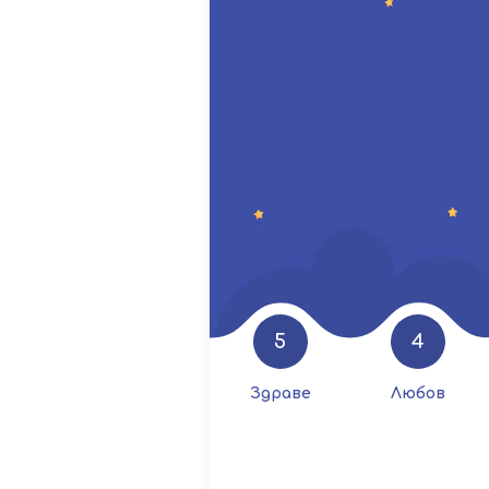
5
4
Здраве
Любов