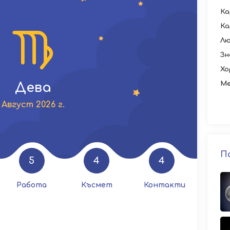
Ка
Ка
Лю
Зн
Хо
Ме
Дева
Август 2026 г.
П
5
4
4
Работа
Късмет
Контакти