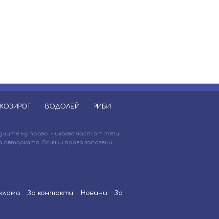
КОЗИРОГ
ВОДОЛЕЙ
РИБИ
дните му права. Никаква част от тези
 авторката. Всички права запазени
клама
За контакти
Новини
За