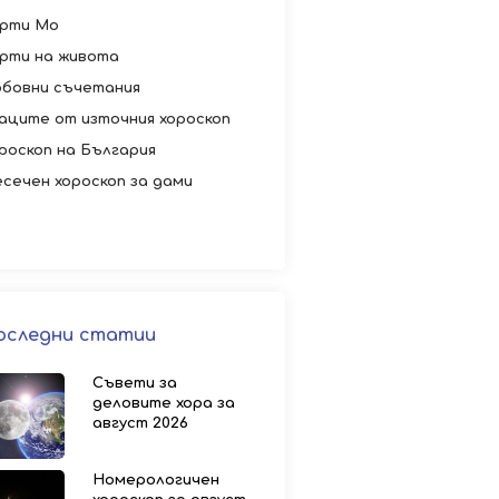
рти Мо
рти на живота
бовни съчетания
аците от източния хороскоп
роскоп на България
сечен хороскоп за дами
оследни статии
Съвети за
деловите хора за
август 2026
Номерологичен