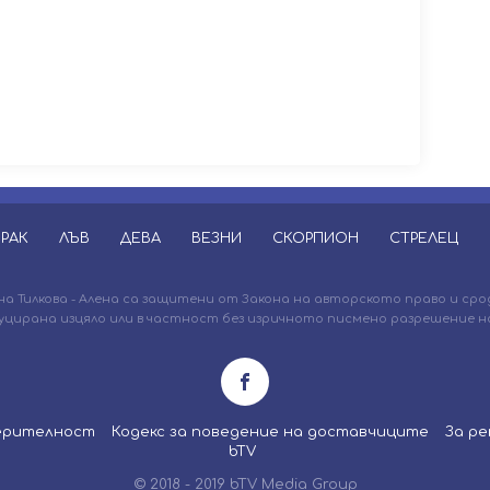
РАК
ЛЪВ
ДЕВА
ВЕЗНИ
СКОРПИОН
СТРЕЛЕЦ
 Тилкова - Алена са защитени от Закона на авторското право и сро
уцирана изцяло или в частност без изричното писмено разрешение на
верителност
Кодекс за поведение на доставчиците
За ре
bTV
© 2018 - 2019 bTV Media Group