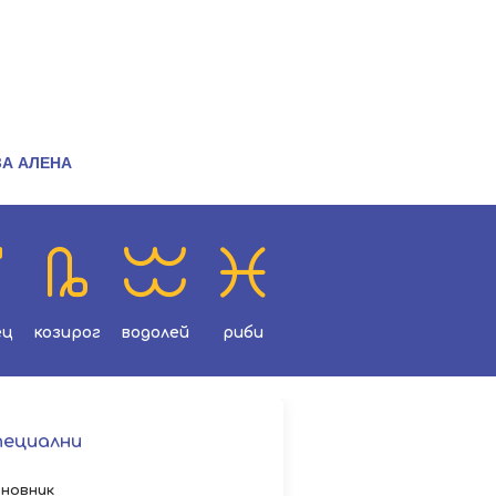
ЗА АЛЕНА
ец
козирог
водолей
риби
пециални
новник