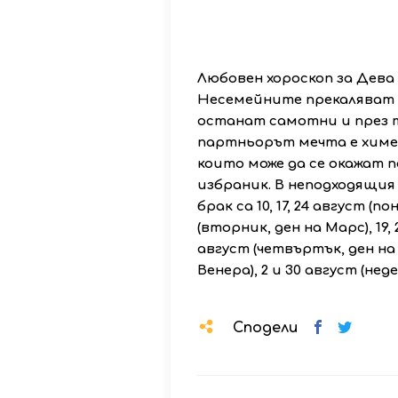
Любовен хороскоп за Дева
Несемейните прекаляват 
останат самотни и през то
партньорът мечта е химе
които може да се окажат 
избраник. В неподходящия
брак са 10, 17, 24 август (п
(вторник, ден на Марс), 19, 
август (четвъртък, ден на 
Венера), 2 и 30 август (нед
Сподели