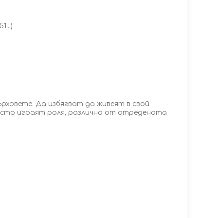
...)
ърховете. Да избягват да живеят в свой
често играят роля, различна от отредената