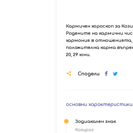
Кармичен хороскоп за Коз
Родените на кармични чис
хармония в отношенията, 
положителна карма въпреки
20, 29 юни.
Сподели
основни характеристики
Зодиакален знак
Козирог