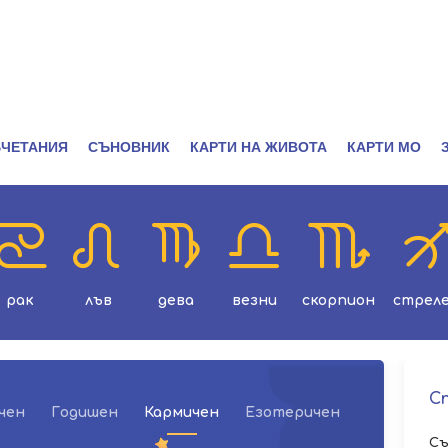
ЧЕТАНИЯ
СЪНОВНИК
КАРТИ НА ЖИВОТА
КАРТИ МО
рак
лъв
дева
везни
скорпион
стрел
С
чен
Годишен
Кармичен
Езотеричен
Съ