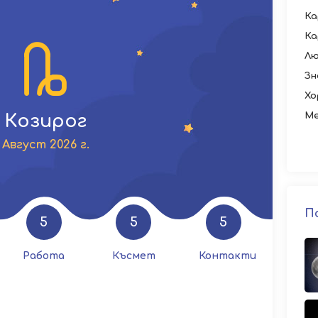
Ка
Ка
Лю
Зн
Хо
Ме
Козирог
Август 2026 г.
П
5
5
5
Работа
Късмет
Контакти