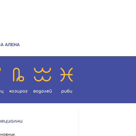
ЗА АЛЕНА
ец
козирог
водолей
риби
пециални
новник