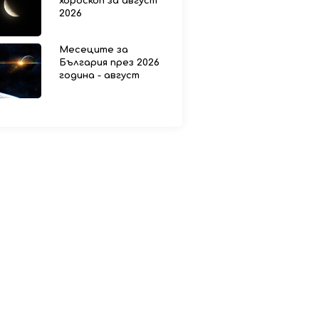
хороскоп за август
2026
Месеците за
България през 2026
година - август