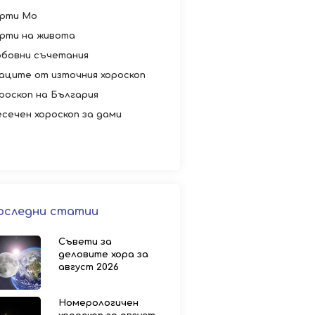
рти Мо
рти на живота
бовни съчетания
аците от източния хороскоп
роскоп на България
сечен хороскоп за дами
оследни статии
Съвети за
деловите хора за
август 2026
Номерологичен