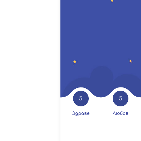
5
5
Здраве
Любов