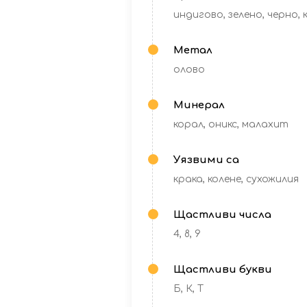
индигово, зелено, черно,
Метал
олово
Минерал
корал, оникс, малахит
Уязвими са
крака, колене, сухожилия
Щастливи числа
4, 8, 9
Щастливи букви
Б, К, Т