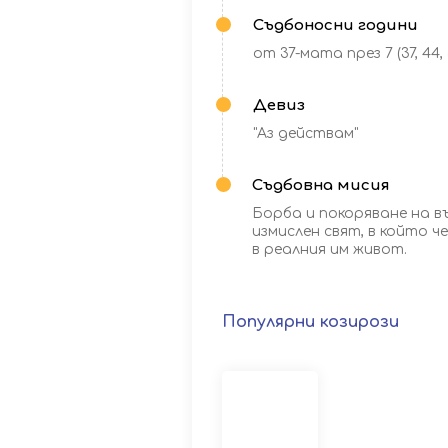
Съдбоносни години
от 37-мата през 7 (37, 44, 51
Девиз
"Аз действам"
Съдбовна мисия
Борба и покоряване на в
измислен свят, в който 
в реалния им живот.
Популярни
козирози