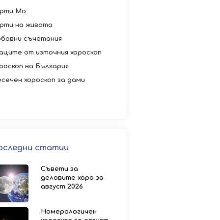
рти Мо
рти на живота
бовни съчетания
аците от източния хороскоп
роскоп на България
сечен хороскоп за дами
оследни статии
Съвети за
деловите хора за
август 2026
Номерологичен