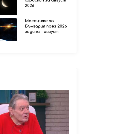
хороскоп за август
2026
Месеците за
България през 2026
година - август