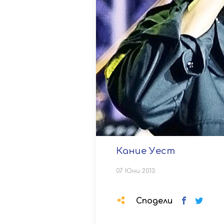
Кание Уест
07 Юни 2013
Сподели