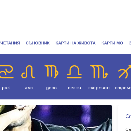
ЧЕТАНИЯ
СЪНОВНИК
КАРТИ НА ЖИВОТА
КАРТИ МО
рак
лъв
дева
везни
скорпион
стрел
С
Съ