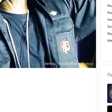
Ка
Ка
Лю
Зн
Хо
Ме
Автор: Shahril Affandi Radzali
П