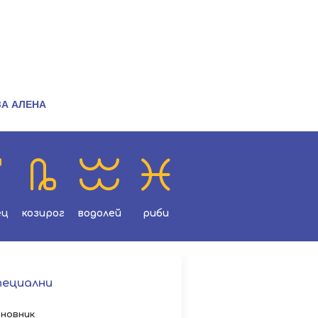
ЗА АЛЕНА
ец
козирог
водолей
риби
пециални
новник