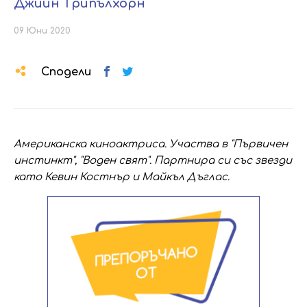
Джийн Трипълхорн
09 Юни 2020
Сподели
Американска киноактриса. Участва в "Първичен
инстинкт", "Воден свят". Партнира си със звезди
като Кевин Костнър и Майкъл Дъглас.