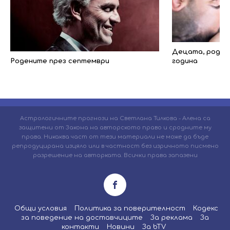
Децата, родени
Родените през септември
година
Астрологичните прогнози на Светлана Тилкова - Алена са
защитени от Закона на авторското право и сродните му
права. Никаква част от тези материали не може да бъде
репродуцирана изцяло или в частност без изричното писмено
разрешение на авторката. Всички права запазени
Общи условия
Политика за поверителност
Кодекс
за поведение на доставчиците
За реклама
За
контакти
Новини
За bTV