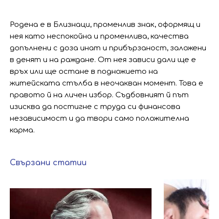
Родена е в Близнаци, променлив знак, оформящ и
нея като неспокойна и променлива, качества
допълнени с доза инат и прибързаност, заложени
в денят и на раждане. От нея зависи дали ще е
връх или ще остане в подножието на
житейската стълба в неочакван момент. Това е
правото й на личен избор. Съдбовният й път
изисква да постигне с труда си финансова
независимост и да твори само положителна
карма.
Свързани статии