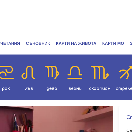
ЧЕТАНИЯ
СЪНОВНИК
КАРТИ НА ЖИВОТА
КАРТИ МО
рак
лъв
дева
везни
скорпион
стрел
С
Съ