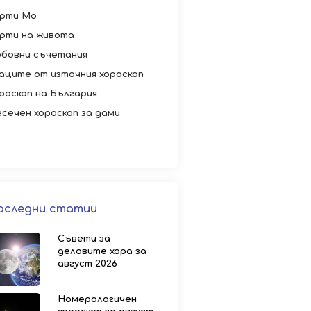
рти Мо
рти на живота
бовни съчетания
аците от източния хороскоп
роскоп на България
сечен хороскоп за дами
оследни статии
Съвети за
деловите хора за
август 2026
Номерологичен