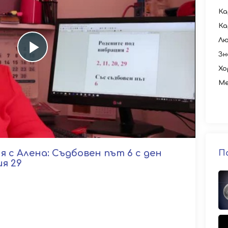
Ка
Ка
Лю
Play
Зн
Хо
Ме
Video
 с Алена: Съдбовен път 6 с ден
П
я 29