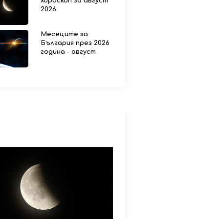
хороскоп за август
2026
Месеците за
България през 2026
година - август