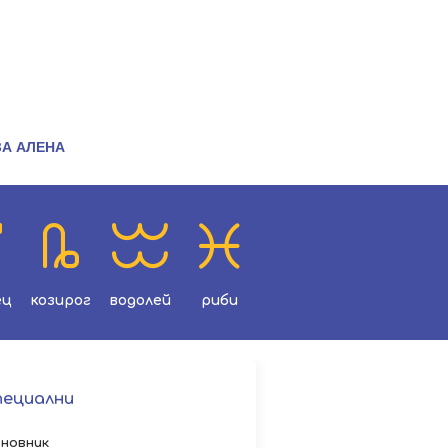
ЗА АЛЕНА
ец
козирог
водолей
риби
пециални
новник