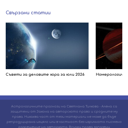
Свързани статии
Съвети за деловите хора за юли 2026
Номерологичен 
Астрологичните прогнози на Светлана Тилкова - Алена са
защитени от Закона на авторското право и сродните му
права. Никаква част от тези материали не може да бъде
репродуцирана изцяло или в частност без изричното писмено
разрешение на авторката. Всички права запазени