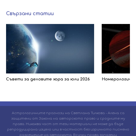
Свързани статии
Съвети за деловите хора за юли 2026
Номерологичен 
Астрологичните прогнози на Светлана Тилкова - Алена са
защитени от Закона на авторското право и сродните му
права. Никаква част от тези материали не може да бъде
репродуцирана изцяло или в частност без изричното писмено
разрешение на авторката. Всички права запазени