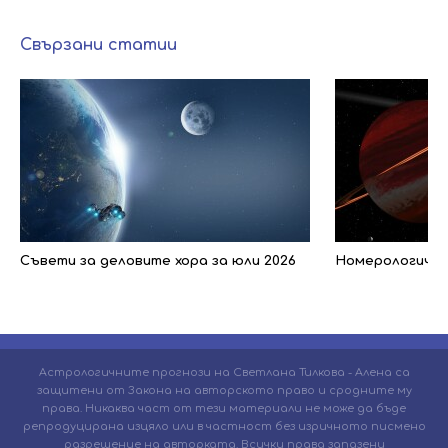
Свързани статии
Съвети за деловите хора за юли 2026
Номерологичен 
Астрологичните прогнози на Светлана Тилкова - Алена са
защитени от Закона на авторското право и сродните му
права. Никаква част от тези материали не може да бъде
репродуцирана изцяло или в частност без изричното писмено
разрешение на авторката. Всички права запазени