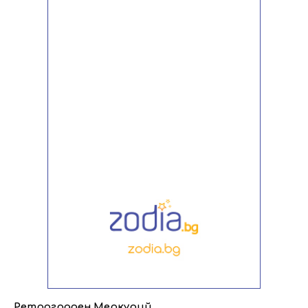
Ретрограден Меркурий