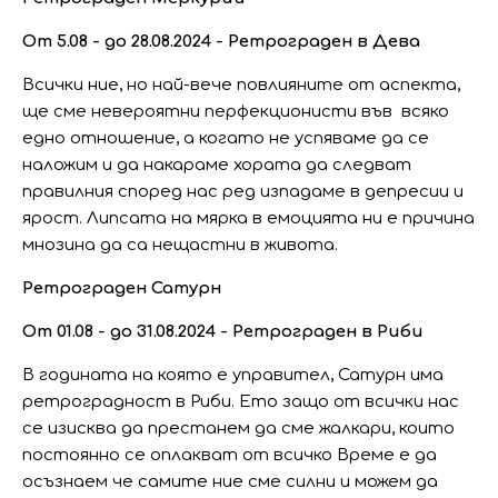
От 5.08 - до 28.08.2024 - Ретрограден в Дева
Всички ние, но най-вече повлияните от аспекта,
ще сме невероятни перфекционисти във всяко
едно отношение, а когато не успяваме да се
наложим и да накараме хората да следват
правилния според нас ред изпадаме в депресии и
ярост. Липсата на мярка в емоцията ни е причина
мнозина да са нещастни в живота.
Ретрограден Сатурн
От 01.08 - до 31.08.2024 - Ретрограден в Риби
В годината на която е управител, Сатурн има
ретроградност в Риби. Ето защо от всички нас
се изисква да престанем да сме жалкари, които
постоянно се оплакват от всичко Време е да
осъзнаем че самите ние сме силни и можем да