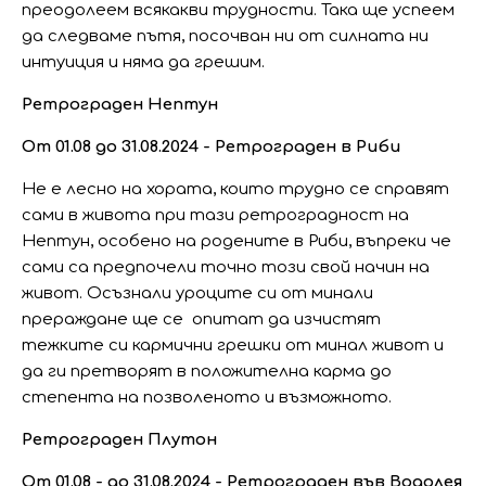
преодолеем всякакви трудности. Така ще успеем
да следваме пътя, посочван ни от силната ни
интуиция и няма да грешим.
Ретрограден Нептун
От 01.08 до 31.08.2024 - Ретрограден в Риби
Не е лесно на хората, които трудно се справят
сами в живота при тази ретроградност на
Нептун, особено на родените в Риби, въпреки че
сами са предпочели точно този свой начин на
живот. Осъзнали уроците си от минали
прераждане ще се опитат да изчистят
тежките си кармични грешки от минал живот и
да ги претворят в положителна карма до
степента на позволеното и възможното.
Ретрограден Плутон
От 01.08 - до 31.08.2024 - Ретрограден във Водолея