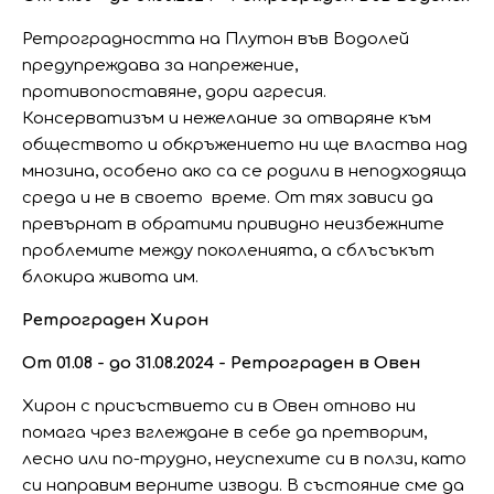
Ретроградността на Плутон във Водолей
предупреждава за напрежение,
противопоставяне, дори агресия.
Консерватизъм и нежелание за отваряне към
обществото и обкръжението ни ще властва над
мнозина, особено ако са се родили в неподходяща
среда и не в своето време. От тях зависи да
превърнат в обратими привидно неизбежните
проблемите между поколенията, а сблъсъкът
блокира живота им.
Ретрограден Хирон
От 01.08 - до 31.08.2024 - Ретрограден в Овен
Хирон с присъствието си в Овен отново ни
помага чрез вглеждане в себе да претворим,
лесно или по-трудно, неуспехите си в ползи, като
си направим верните изводи. В състояние сме да