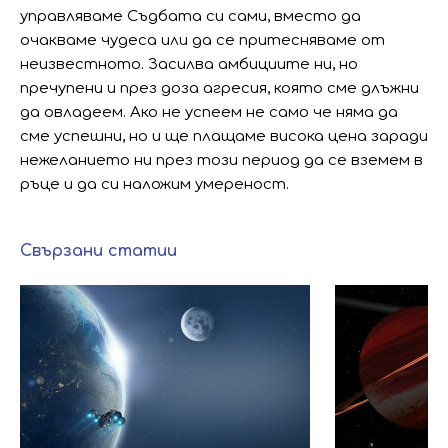
управляваме Съдбата си сами, вместо да
очакваме чудеса или да се притесняваме от
неизвестното. Засилва амбициите ни, но
пречупени и през доза агресия, която сме длъжни
да овладеем. Ако не успеем не само че няма да
сме успешни, но и ще плащаме висока цена заради
нежеланието ни през този период да се вземем в
ръце и да си наложим умереност.
Свързани статии