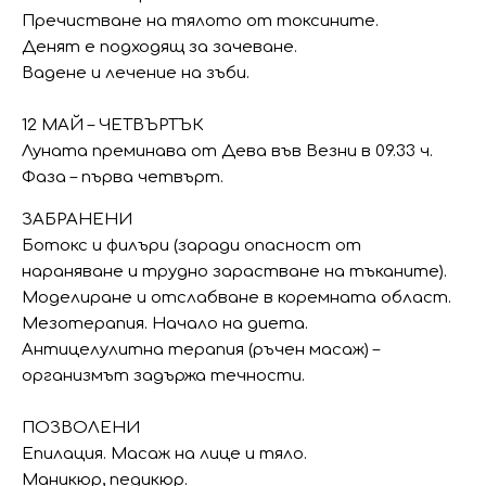
Пречистване на тялото от токсините.
Денят е подходящ за зачеване.
Вадене и лечение на зъби.
12 МАЙ – ЧЕТВЪРТЪК
Луната преминава от Дева във Везни в 09.33 ч.
Фаза – първа четвърт.
ЗАБРАНЕНИ
Ботокс и филъри (заради опасност от
нараняване и трудно зарастване на тъканите).
Моделиране и отслабване в коремната област.
Мезотерапия. Начало на диета.
Антицелулитна терапия (ръчен масаж) –
организмът задържа течности.
ПОЗВОЛЕНИ
Епилация. Масаж на лице и тяло.
Маникюр, педикюр.