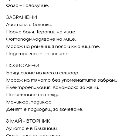
Фаза – новолуние.
ЗАБРАНЕНИ
Лифтинг и ботокс.
Парна баня. Терапии на лице.
Фотоподмладяване на лице.
Масаж на раменния пояс и ключиците.
Подстригване на косите.
ПОЗВОЛЕНИ
Боядисване на коса и сешоар.
Масаж на тялото без упоменатите забрани.
Електроепилация. Коламаска за жени.
Почистване на вежди.
Маникюр, педикюр.
Денят е подходящ за зачеване.
3 МАЙ – ВТОРНИК
Луната е в Близнаци.
Фаза – първа четвърт.