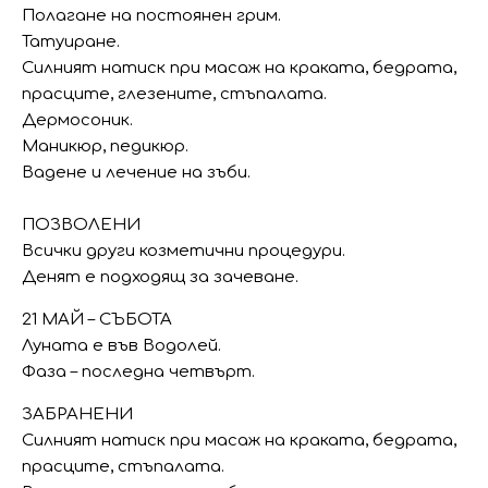
Полагане на постоянен грим.
Татуиране.
Силният натиск при масаж на краката, бедрата,
прасците, глезените, стъпалата.
Дермосоник.
Маникюр, педикюр.
Вадене и лечение на зъби.
ПОЗВОЛЕНИ
Всички други козметични процедури.
Денят е подходящ за зачеване.
21 МАЙ – СЪБОТА
Луната е във Водолей.
Фаза – последна четвърт.
ЗАБРАНЕНИ
Силният натиск при масаж на краката, бедрата,
прасците, стъпалата.