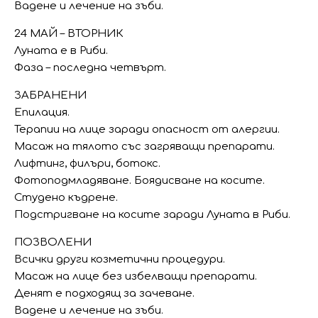
Вадене и лечение на зъби.
24 МАЙ – ВТОРНИК
Луната е в Риби.
Фаза – последна четвърт.
ЗАБРАНЕНИ
Епилация.
Терапии на лице заради опасност от алергии.
Масаж на тялото със загряващи препарати.
Лифтинг, филъри, ботокс.
Фотоподмладяване. Боядисване на косите.
Студено къдрене.
Подстригване на косите заради Луната в Риби.
ПОЗВОЛЕНИ
Всички други козметични процедури.
Масаж на лице без избелващи препарати.
Денят е подходящ за зачеване.
Вадене и лечение на зъби.