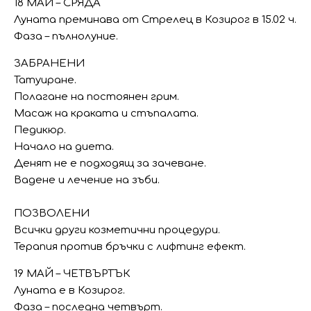
18 МАЙ – СРЯДА
Луната преминава от Стрелец в Козирог в 15.02 ч.
Фаза – пълнолуние.
ЗАБРАНЕНИ
Татуиране.
Полагане на постоянен грим.
Масаж на краката и стъпалата.
Педикюр.
Начало на диета.
Денят не е подходящ за зачеване.
Вадене и лечение на зъби.
ПОЗВОЛЕНИ
Всички други козметични процедури.
Терапия против бръчки с лифтинг ефект.
19 МАЙ – ЧЕТВЪРТЪК
Луната е в Козирог.
Фаза – последна четвърт.