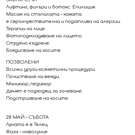
Лифтинг, филъри и ботокс. Епилация.
Масаж на стъпалата – кожата
е свръхчувствителна и податлива на алергии.
Терапии на лице.
Фотоподмладяване на лицето.
Студено къдрене.
Боядисване на косите.
ПОЗВОЛЕНИ
Всички други козметични процедури.
Почистване на вежди.
Маникюр, педикюр.
Денят е подходящ за зачеване.
Подстригване на косите.
28 МАЙ – СЪБОТА
Луната е в Телец.
Фаза – новолуние.