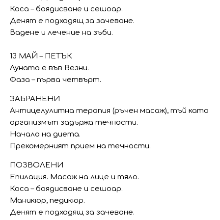
Коса – боядисване и сешоар.
Денят е подходящ за зачеване.
Вадене и лечение на зъби.
13 МАЙ – ПЕТЪК
Луната е във Везни.
Фаза – първа четвърт.
ЗАБРАНЕНИ
Антицелулитна терапия (ръчен масаж), тъй като
организмът задържа течности.
Начало на диета.
Прекомерният прием на течности.
ПОЗВОЛЕНИ
Епилация. Масаж на лице и тяло.
Коса – боядисване и сешоар.
Маникюр, педикюр.
Денят е подходящ за зачеване.