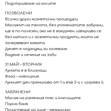
Подстригване на косите.
ПОЗВОЛЕНИ
Всички други козметични процедури.
Масажът на тялото, без упоменатите забрани,
ще е по-полезен, ако не е вакуумен, извършва се
без натиск и с козметични продукти, които не
зачервяват кожата.
Денят е подходящ за зачеване.
Вадене и лечение на зъби.
31 МАЙ – ВТОРНИК
Луната e в Близнаци.
Фаза – новолуние.
Лунният ден преминава от 1-и във 2-и с изгрева й.
ЗАБРАНЕНИ
Масаж на раменния пояс и ключиците.
Парна баня.
Почистване на лице – механично.