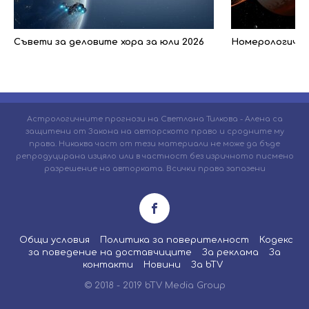
Съвети за деловите хора за юли 2026
Номерологичен 
Астрологичните прогнози на Светлана Тилкова - Алена са
защитени от Закона на авторското право и сродните му
права. Никаква част от тези материали не може да бъде
репродуцирана изцяло или в частност без изричното писмено
разрешение на авторката. Всички права запазени
Общи условия
Политика за поверителност
Кодекс
за поведение на доставчиците
За реклама
За
контакти
Новини
За bTV
© 2018 - 2019 bTV Media Group