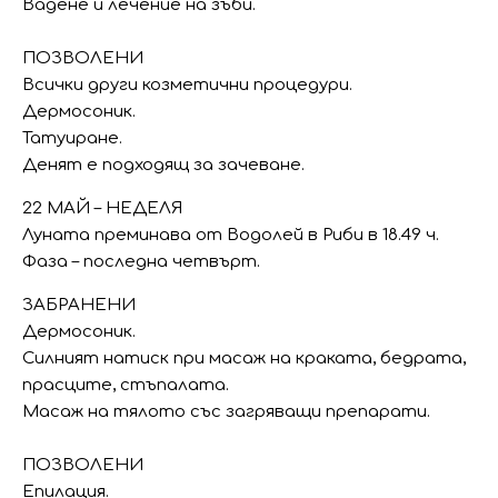
Вадене и лечение на зъби.
ПОЗВОЛЕНИ
Всички други козметични процедури.
Дермосоник.
Татуиране.
Денят е подходящ за зачеване.
22 МАЙ – НЕДЕЛЯ
Луната преминава от Водолей в Риби в 18.49 ч.
Фаза – последна четвърт.
ЗАБРАНЕНИ
Дермосоник.
Силният натиск при масаж на краката, бедрата,
прасците, стъпалата.
Масаж на тялото със загряващи препарати.
ПОЗВОЛЕНИ
Епилация.