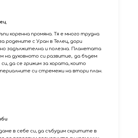
лец
ъпи коренна промяна. Тя е много трудна
 за родените с Уран в Телец, дори
, но задължителна и полезна. Планетата
ем на духовното си развитие, да бъдем
си, да се грижим за хората, които
териалните си стремежи на втори план.
иби
даме в себе си, да събудим скритите в