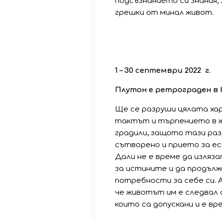
подсъзнанието си знания,
грешки от минал живот.
1
–
30
септември
2022
г
.
Плутон
е
ретрограден
в
Ще се разруши цялата ха
тактът и търпението в жи
градили, защото тази раз
сътворено и прието за ес
Дали не е време да изляз
за истините и да продълж
потребности за себе си. 
че животът им е следвал с
които са допускани и е вр