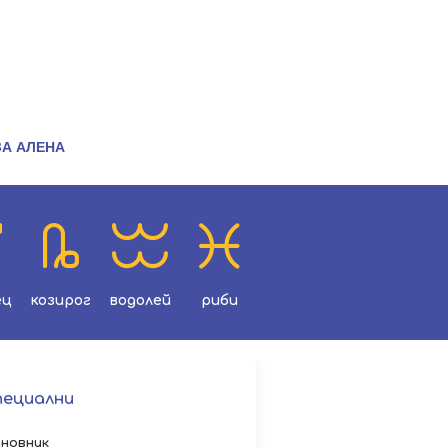
ЗА АЛЕНА
ец
козирог
водолей
риби
пециални
новник