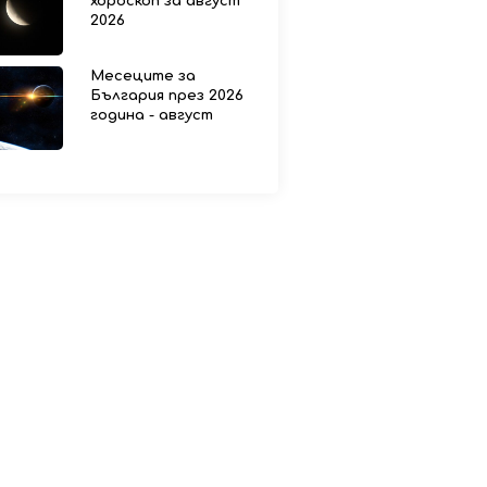
хороскоп за август
2026
Месеците за
България през 2026
година - август