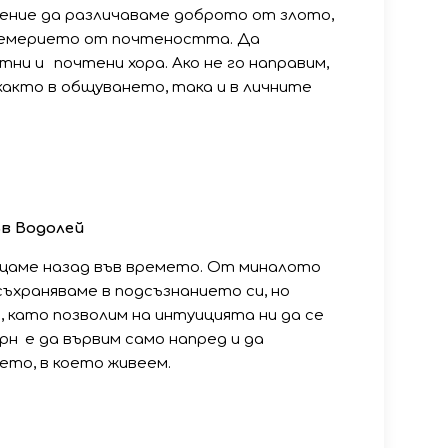
умение да различаваме доброто от злото,
цемерието от почтеността. Да
тни и почтени хора. Ако не го направим,
както в общуването, така и в личните
ъв
Водолей
ръщаме назад във времето. От миналото
съхраняваме в подсъзнанието си, но
, като позволим на интуицията ни да се
рн е да вървим само напред и да
то, в което живеем.