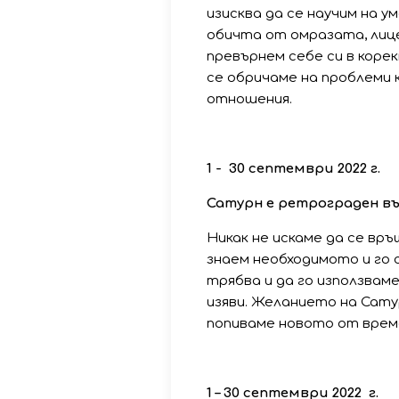
изисква да се научим на 
обичта от омразата, ли
превърнем себе си в корек
се обричаме на проблеми 
отношения.
1 - 30
септември
2022
г
.
Сатурн
е
ретрограден
в
Никак не искаме да се в
знаем необходимото и го 
трябва и да го използваме
изяви. Желанието на Сату
попиваме новото от време
1
–
30
септември
2022
г
.