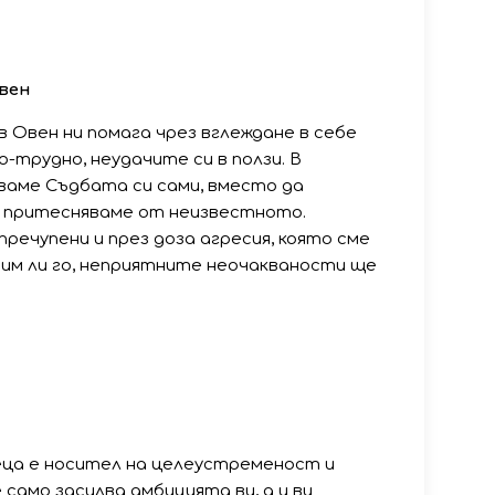
вен
в Овен ни помага чрез вглеждане в себе
о-трудно, неудачите си в ползи. В
ваме Съдбата си сами, вместо да
е притесняваме от неизвестното.
пречупени и през доза агресия, която сме
им ли го, неприятните неочакваности ще
еца е носител на целеустременост и
 само засилва амбицията ви, а и ви