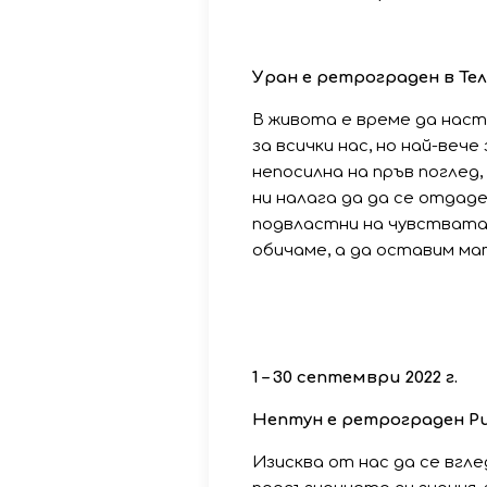
Уран
е
ретрограден
в
Те
В живота е време да наст
за всички нас, но най-вече
непосилна на пръв поглед
ни налага да да се отдад
подвластни на чувствата 
обичаме, а да оставим ма
1
–
30
септември
2022
г
.
Нептун
е
ретрограден
Р
Изисква от нас да се вгле