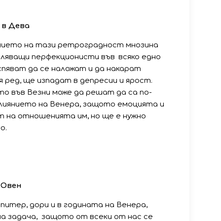
в
Дева
янието на тази ретроградност мнозина
тляващи перфекционисти във всяко едно
спяват да се наложат и да накарат
 ред, ще изпадат в депресии и ярост.
о във Везни може да решат да са по-
влиянието на Венера, защото емоцията и
 на отношенията им, но ще е нужно
о.
Овен
итер, дори и в годината на Венера,
на задача, защото от всеки от нас се