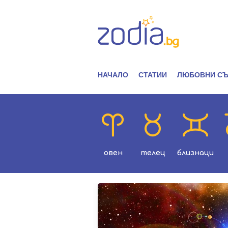
НАЧАЛО
СТАТИИ
ЛЮБОВНИ СЪ
овен
телец
близнаци