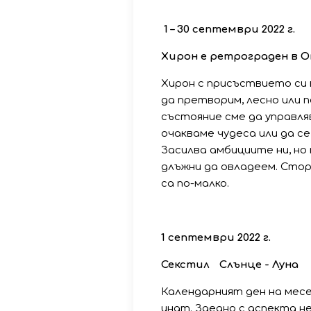
1
–
30
септември
2022
г
.
Хирон
е
ретрограден
в
О
Хирон с присъствието си 
да претворим, лесно или п
състояние сме да управля
очакваме чудеса или да с
Засилва амбициите ни, но 
длъжни да овладеем. Стор
са по-малко.
1
септември
2022
г
.
Секстил
Слънце
-
Луна
Календарният ден на мес
инат. Заедно с аспекта не