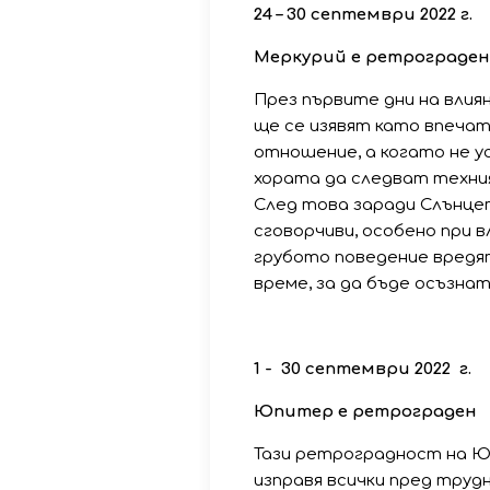
24
–
30
септември
2022
г
.
Меркурий
е
ретрограден
През първите дни на вли
ще се изявят като впеча
отношение, а когато не у
хората да следват техния
След това заради Слънцет
сговорчиви, особено при 
грубото поведение вредят
време, за да бъде осъзнат
1 - 30
септември
2022
г
.
Юпитер
е
ретрограден
Тази ретроградност на Юп
изправя всички пред труд