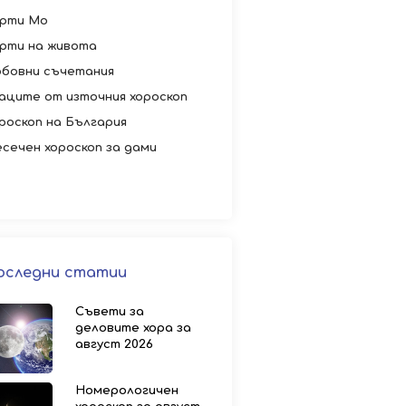
рти Мо
рти на живота
бовни съчетания
аците от източния хороскоп
роскоп на България
сечен хороскоп за дами
оследни статии
Съвети за
деловите хора за
август 2026
Номерологичен