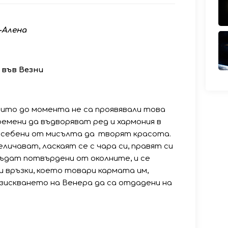
-Алена
във
Везни
които до момента не са проявявали това
ремени да въдворяват ред и хармония в
себени от мисълта да творят красота.
личават, ласкаят се с чара си, правят си
бъдат потвърдени от околните, и се
и връзки, което товари кармата им,
зискването на Венера да са отдадени на