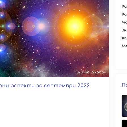
Ка
Ка
Лю
Зн
Хо
Ме
Снимка: pixabay
ни аспекти за септември 2022
П