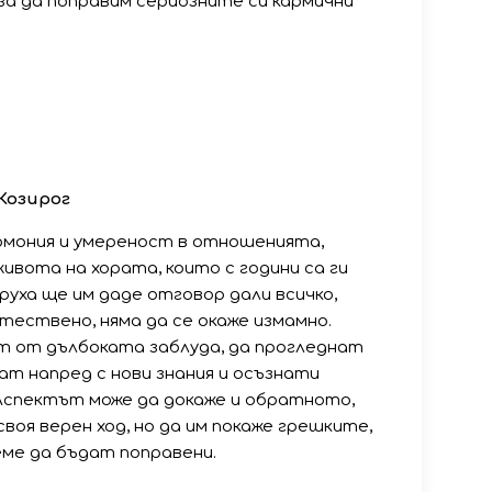
 за да поправим сериозните си кармични
Козирог
рмония и умереност в отношенията,
вота на хората, които с години са ги
руха ще им даде отговор дали всичко,
тествено, няма да се окаже измамно.
ат от дълбоката заблуда, да прогледнат
ат напред с нови знания и осъзнати
Аспектът може да докаже и обратното,
воя верен ход, но да им покаже грешките,
еме да бъдат поправени.