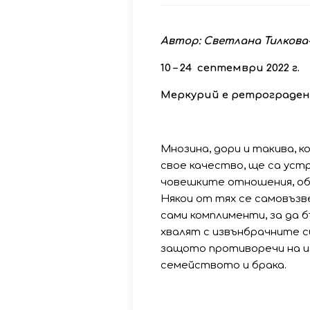
Автор: Светлана Тилкова
10
–
24
септември
2022
г
.
Меркурий
е
ретрограден
Мнозина, дори и такива, 
свое качество, ще са уст
човешките отношения, об
Някои от тях се самовъзве
сами комплименти, за да 
хвалят с извънбрачните с
защото противоречи на и
семейството и брака.