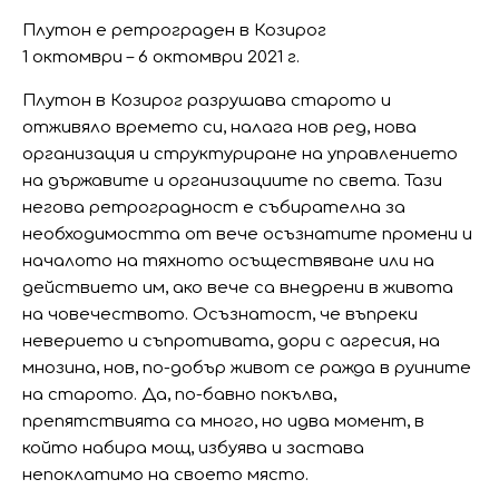
Плутон е ретрограден в Козирог
1 октомври – 6 октомври 2021 г.
Плутон в Козирог разрушава старото и
отживяло времето си, налага нов ред, нова
организация и структуриране на управлението
на държавите и организациите по света. Тази
негова ретроградност е събирателна за
необходимостта от вече осъзнатите промени и
началото на тяхното осъществяване или на
действието им, ако вече са внедрени в живота
на човечеството. Осъзнатост, че въпреки
неверието и съпротивата, дори с агресия, на
мнозина, нов, по-добър живот се ражда в руините
на старото. Да, по-бавно покълва,
препятствията са много, но идва момент, в
който набира мощ, избуява и застава
непоклатимо на своето място.