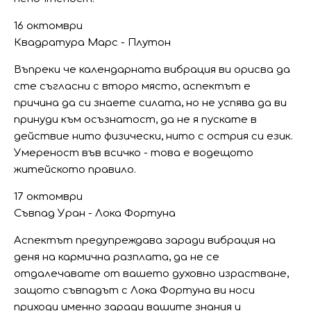
16 октомври
Квадратура Марс - Плутон
Въпреки че календарната вибрация ви орисва да
сте съгласни с второ място, аспектът е
причина да си знаете силата, но не успява да ви
принуди към осъзнатост, да не я пускате в
действие нито физически, нито с острия си език.
Умереност във всичко - това е водещото
житейското правило.
17 октомври
Съвпад Уран - Лока Фортуна
Аспектът предупреждава заради вибрация на
деня на кармична разплата, да не се
отдалечавате от вашето духовно израстване,
защото съвпадът с Лока Фортуна ви носи
приходи именно заради вашите знания и