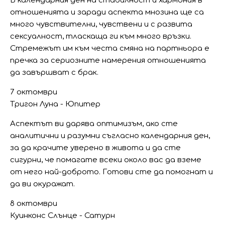
В календарния ден на стабилност и хармония в
отношенията и заради аспекта мнозина ще са
много чувствителни, чувствени и с развита
сексуалност, тласкаща ги към много връзки.
Стремежът им към честа смяна на партньора е
пречка за сериозните намерения отношенията
да завършват с брак.
7 октомври
Тригон Луна - Юпитер
Аспектът ви дарява оптимизъм, ако сте
аналитични и разумни съгласно календарния ден,
за да крачите уверено в живота и да сте
сигурни, че помагате всеки около вас да вземе
от него най-доброто. Готови сте да помогнат и
да ви окуражат.
8 октомври
Куинконс Слънце - Сатурн