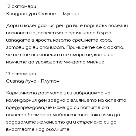
12 октомври
Квадратура Слънце - Плутон
Дори и календарния ден да ви е поднесъл полезни
познанства, аспектът е причината бързо
изпадате в ярост, когато срещнете хора,
готови да ви опонират. Примирете се с факта,
че не сте всезнаещи и се смирите, като се
научите да уважавате чуждото мнение.
13 октомври
Съвпад Луна - Плутон
Кармичната разплата във вибрацията на
календарния ден заедно с влиянието на аспекта
предупреждава, че може да си патите от
вашето безмерно любопитство. Така няма да
задоволите желанието ди и стремежа си да
властвате над околните.