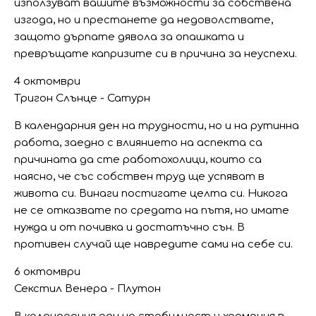
използуват вашите възможности за собствена
изгода, но и престанете да недоволствате,
защото дърпате дявола за опашката и
превръщате капризите си в причина за неуспехи.
4 октомври
Тригон Слънце - Сатурн
В календарния ден на трудности, но и на рутинна
работа, заедно с влиянието на аспекта са
причината да сте работохолици, които са
наясно, че със собствен труд ще успяват в
живота си. Винаги постигате целта си. Никога
не се отказвате по средата на пътя, но имате
нужда и от почивка и достатъчно сън. В
противен случай ще навредите сами на себе си.
6 октомври
Секстил Венера - Плутон