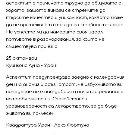
аспектът е причината трудно да общувате с
хората, защото винаги се стремите да
търсите качества и уникалност, каквато може
да не притежават и пак да са стойностни хора.
Не успеете ли да намерите своя идеал
потъвате в разочарования, за които не
съществува причина.
25 октомври
Куинконс Луна - Уран
Аспектът предупреждава заедно с календарния
ден на анализ и осъзнатост, че избухливото ви
поведение не е най-добрият начин за решаване
на проблемите ви. Спокойствие и
уравновесеност са лекарството, за да бъде
живота ви по-лесен.
Квадратура Уран - Лока Фортуна