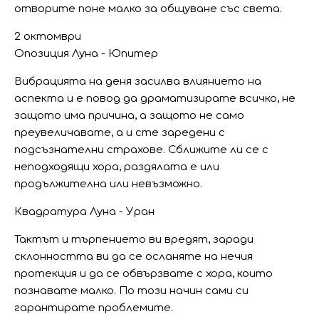
отворите поне малко за общуване със света.
2 октомври
Опозиция Луна - Юпитер
Вибрацията на деня засилва влиянието на
аспекта и е повод да драматизирате всичко, не
защото има причина, а защото не само
преувеличавате, а и сте заредени с
подсъзнателни страхове. Сближите ли се с
неподходящи хора, раздялата е или
продължителна или невъзможно.
Квадратура Луна - Уран
Тактът и търпението ви вредят, заради
склонността ви да се осланяте на нечия
протекция и да се обвързвате с хора, които
познавате малко. По този начин сами си
гарантирате проблемите.