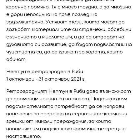
коренна промяна. Тя е много трудна, а за мнозина
е дори непосилна на пръв поглед, но
задължителна. Успяват тези, които могат да
загърбят материалните си стремежи, обсебили
съзнанието и мислите им, и да се отдадат на
духовното си развитие, да бъдат подвластни на
чувствата си, да се грижат за хората, които
обичат.
Нептун е ретрограден в Риби
1 октомври - 31 октомври 2021 г.
Ретроградният Нептун в Риби дава възможност
да променим начина си на живот. Подтиква към
подсъзнателната потребност да се направи
поне опит за поправка на сериозните кармични
грешки от минали прераждания, за които
напомнят или подсказват кармичните срещи в
настоящето.