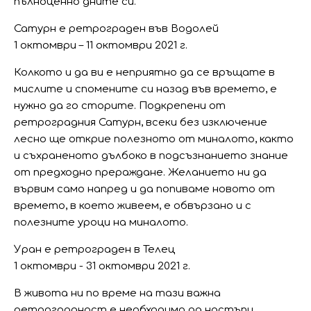
пълноценно дните си.
Сатурн е ретрограден във Водолей
1 октомври – 11 октомври 2021 г.
Колкото и да ви е неприятно да се връщате в
мислите и спомените си назад във времето, е
нужно да го сторите. Подкрепени от
ретроградния Сатурн, всеки без изключение
лесно ще открие полезното от миналото, както
и съхраненото дълбоко в подсъзнанието знание
от предходно прераждане. Желанието ни да
вървим само напред и да попиваме новото от
времето, в което живеем, е обвързано и с
полезните уроци на миналото.
Уран е ретрограден в Телец
1 октомври - 31 октомври 2021 г.
В живота ни по време на тази важна
ретроградност е необходимо да настъпи