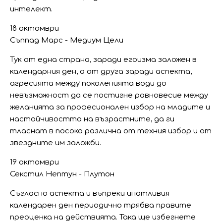
интелект.
18 октомври
Съппад Марс - Медиум Цели
Тук от една страна, заради егоизма заложен в
календарния ден, а от друга заради аспекта,
агресията между поколенията води до
невъзможност да се постигне равновесие между
желанията за професионален избор на младите и
настойчивостта на възрастните, да ги
тласнат в посока различна от техния избор и от
звездните им заложби.
19 октомври
Секстил Нептун - Плутон
Съгласно аспекта и въпреки инатливия
календарен ден периодично трябва правите
преоценка на действията. Така ще избегнете