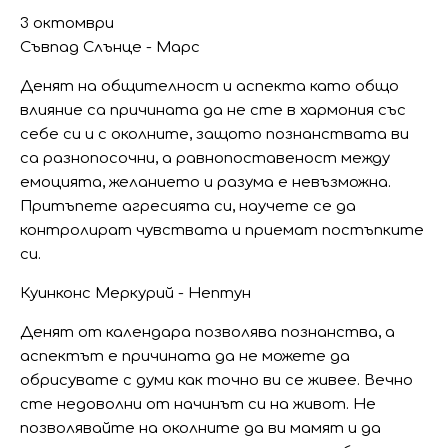
3 октомври
Съвпад Слънце - Марс
Денят на общителност и аспекта като общо
влияние са причината да не сте в хармония със
себе си и с околните, защото познанствата ви
са разнопосочни, а равнопоставеност между
емоцията, желанието и разума е невъзможна.
Притъпете агресията си, научете се да
контролират чувствата и приемат постъпките
си.
Куинконс Меркурий - Нептун
Денят от календара позволява познанства, а
аспектът е причината да не можете да
обрисувате с думи как точно ви се живее. Вечно
сте недоволни от начинът си на живот. Не
позволявайте на околните да ви мамят и да