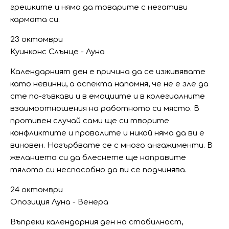
грешките и няма да товарите с негативи
кармата си.
23 октомври
Куинконс Слънце - Луна
Календарният ден е причина да се изживявате
като невинни, а аспекта напомня, че не е зле да
сте по-гъвкави и в емоциите и в колегиалните
взаимоотношения на работното си място. В
противен случай сами ще си творите
конфликтите и провалите и никой няма да ви е
виновен. Нагърбвате се с много ангажименти. В
желанието си да блеснете ще направите
тялото си неспособно да ви се подчинява.
24 октомври
Опозиция Луна - Венера
Въпреки календарния ден на стабилност,