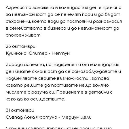
Агресията заложена в календарния ден е причина
за невъзможност да се печелят пари и да бъдат
съхранени, което води до постоянни разногласия
в семействата в бизнеса и до невъзможност да
спокоен живот.
28 октомври
Куинконс Юпитер - Нептун
Заради аспекта, но подкрепен и от календарния
ден имате склонност да се самозаблуждавате и
надценявате своите възможности , затова
когато решите да постигате нещо голямо
мислете с разума си. Преценете в детайли с
кого да го осъществите.
31 октомври
Съвпад Лока Фортуна - Медиум цели
Отличен съвпад, въпреки календарния ден на