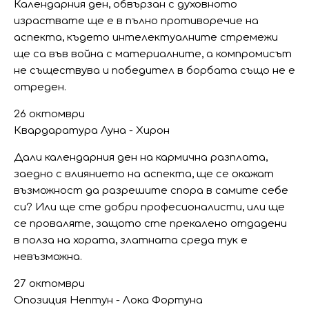
Календарния ден, обвързан с духовното
израствате ще е в пълно противоречие на
аспекта, където интелектуалните стремежи
ще са във война с материалните, а компромисът
не съществува и победител в борбата също не е
отреден.
26 октомври
Квардаратура Луна - Хирон
Дали календарния ден на кармична разплата,
заедно с влиянието на аспекта, ще се окажат
възможност да разрешите спора в самите себе
си? Или ще сте добри професионалисти, или ще
се проваляте, защото сте прекалено отдадени
в полза на хората, златната среда тук е
невъзможна.
27 октомври
Опозиция Нептун - Лока Фортуна