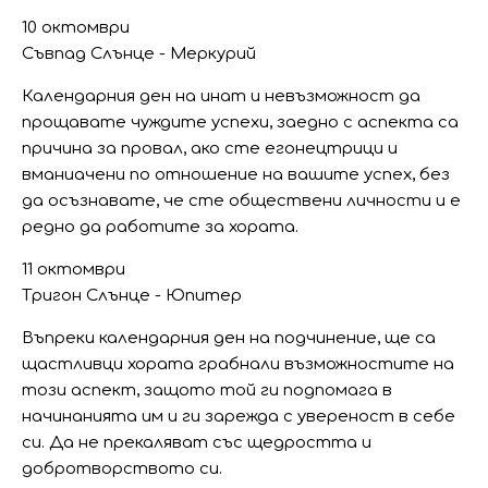
10 октомври
Съвпад Слънце - Меркурий
Календарния ден на инат и невъзможност да
прощавате чуждите успехи, заедно с аспекта са
причина за провал, ако сте егонецтрици и
вманиачени по отношение на вашите успех, без
да осъзнавате, че сте обществени личности и е
редно да работите за хората.
11 октомври
Тригон Слънце - Юпитер
Въпреки календарния ден на подчинение, ще са
щастливци хората грабнали възможностите на
този аспект, защото той ги подпомага в
начинанията им и ги зарежда с увереност в себе
си. Да не прекаляват със щедростта и
добротворството си.