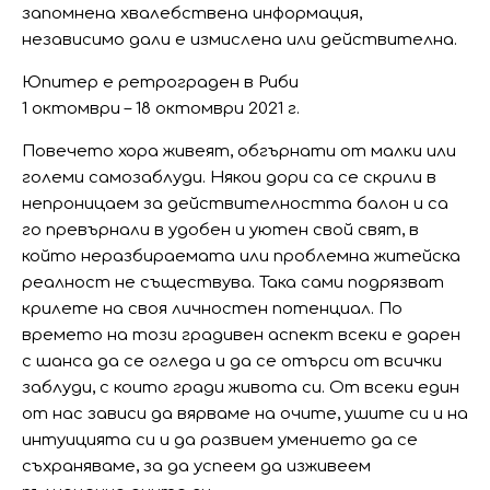
запомнена хвалебствена информация,
независимо дали е измислена или действителна.
Юпитер е ретрограден в Риби
1 октомври – 18 октомври 2021 г.
Повечето хора живеят, обгърнати от малки или
големи самозаблуди. Някои дори са се скрили в
непроницаем за действителността балон и са
го превърнали в удобен и уютен свой свят, в
който неразбираемата или проблемна житейска
реалност не съществува. Така сами подрязват
крилете на своя личностен потенциал. По
времето на този градивен аспект всеки е дарен
с шанса да се огледа и да се отърси от всички
заблуди, с които гради живота си. От всеки един
от нас зависи да вярваме на очите, ушите си и на
интуицията си и да развием умението да се
съхраняваме, за да успеем да изживеем