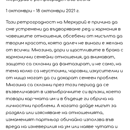
1 октомври – 18 октомври 2021 г.
Тази ретроградност на Меркурий е причина да
сме устремени да въдворяваме ред и хармония в
човешките отношения, обсебени от мисълта да
творим красота, която далеч не винаги е желана
от всички. Мнозина, дори и щастливите в брака с
хармонични семейни отношения, да внимават,
защото са склонни да фантазират, и не само, на
тема колко са неустоими, чаровни, изкусителни и
от нищо могат да си докарат семеен проблем.
Мнозина са склонни през този период да се
възвеличават в извънбрачните си връзки, което
товари кар¬мата им и в бъдеще ги обрича на
личностни проблеми. А когато дойде мигът за
раздяла или изясняване на отношенията,
измаменият партньор обичайно използва във
вреда на изневерилия на ум или наяве чутата и