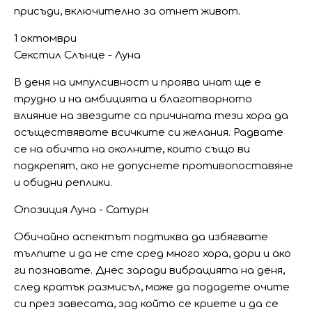
присъди, включително за отнет живот.
1 октомври
Секстил Слънце - Луна
В деня на импулсивност и проява инат ще е
трудно и на амбицията и благотворното
влияние на звездите са причината тези хора да
осъществявате всичките си желания. Радвате
се на обичта на околните, които също ви
подкрепят, ако не допуснете противопоставяне
и обидни реплики.
Опозиция Луна - Сатурн
Обичайно аспектът подтиква да избягвате
тълпите и да не сте сред много хора, дори и ако
ги познавате. Днес заради вибрацията на деня,
след кратък размисъл, може да подадете очите
си през завесата, зад който се криете и да се