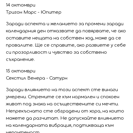
14 октомври
Тригон Марс - Юпитер
Заради аспекта и желанието за промени заради
календарния ден отказвате да повярвате, че ако
оставите нещата на собствен ход, може да се
провалите. Ще се справите, ако развиете у себе
си прозорливост и чувство за собствено
съхранение.
15 октомври
Секстил Венера - Сатурн
Заради влиянието на този аспект сте винаги
умерени. Стремите се към нормален и спокоен
живот под знака на осъществените си мечти.
Непрекъснато сте обградени от хора, на които
можете да разчитат. Не допускайте влиянието
на календарната вибрация, подтикваща към
непочтеност.