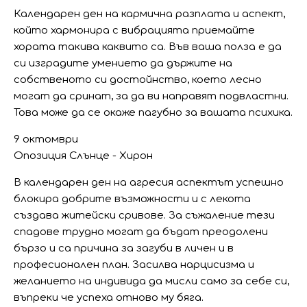
Календарен ден на кармична разплата и аспект,
който хармонира с вибрацията приемайте
хората такива каквито са. Във ваша полза е да
си изградите умението да държите на
собственото си достойнство, което лесно
могат да сринат, за да ви направят подвластни.
Това може да се окаже пагубно за вашата психика.
9 октомври
Опозиция Слънце - Хирон
В календарен ден на агресия аспектът успешно
блокира добрите възможности и с лекота
създава житейски сривове. За съжаление тези
спадове трудно могат да бъдат преодолени
бързо и са причина за загуби в личен и в
професионален план. Засилва нарцисизма и
желанието на индивида да мисли само за себе си,
въпреки че успеха отново му бяга.