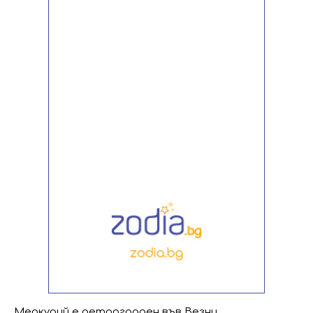
Меркурий е ретрограден във Везни