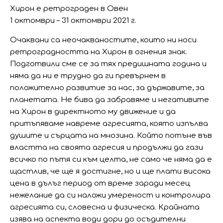
Хирон е ретрограден в Овен
1 октомври – 31 октомври 2021 г.
Очаквани са неочакваностите, които ни носи
ретроградността на Хирон в огнения знак.
Подготвили сме се за тях предишната година и
няма да ни е трудно да ги превърнем в
положително развитие за нас, за държавите, за
планетата. Не бива да забравяме и негативите
на Хирон в директното му движение и да
притъпяваме навреме агресията, която изпълва
душите и сърцата на мнозина. Който потъне във
властта на своята агресия и продължи да гази
всичко по пътя си към целта, не само че няма да е
щастлив, че ще я достигне, но и ще плати висока
цена в дълъг период от време заради месец
нежелание да си наложи умереност и контролира
агресията си, словесна и физическа. Крайната
изява на аспекта води дори до осъдителни