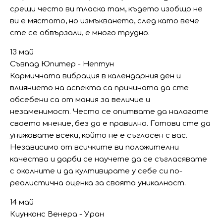
срещи често ви тласка там, където изобщо не
ви е мястото, но измъкването, след като вече
сте се обвързали, е много трудно.
13 май
Съвпад Юпитер - Нептун
Кармичната вибрация в календарния ден и
влиянието на аспекта са причината да сте
обсебени са от мания за величие и
незаменимост. Често се опитвате да налагате
своето мнение, без да е правилно. Готови сте да
унижавате всеки, който не е съгласен с вас.
Независимо от всичките ви положителни
качества и дарби се научете да се съгласявате
с околните и да култивирате у себе си по-
реалистична оценка за своята уникалност.
14 май
Киунконс Венера - Уран