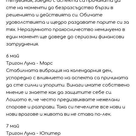
пътувания, заедно с аспекта са причината да
сте на моменти до безразсъдство бързи в
решенията и действията си. Обичате
удоволствията и щедро раздавате парите си за
тях. Неразумното прахосничество неминуемо в
един момент ще доведе до сериозни финансови
затруднения.
6 май
Тригон Луна - Марс
Стабилната вибрация на календарния ден,
успоредно с влиянието на аспекта са причината
да сте силни и упорити. Винаги имате собствено
мнение и знаете как да защитите себе си.
Лошото е, че често предизвиквате нежелани
спорове и разправи. Така си печелите все нови и
нови врагове и живота ви не става по-лек.
7 май
Тригон Луна - Юпитер