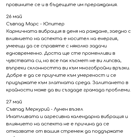
провините се и в бъдещите им прераждания.
26 май
Съвпад Марс - Юпитер
Кармичната вибрация в деня на раждане, заедно с
влиянието на аспекта е носител на енергия,
умеещи да се справяте с няколко задачи
едновременно. Доста ще сте променливи в
чувствата си, но все пак късмет не ви липсва,
въпреки склонността ви към многобройни връзки.
Добре е да се приучите към умереност и се
придържате към златната среда. Залитането в
крайности може да ви създаде грамада проблеми.
27 май
Съвпад Меркурий - Лунен възел
Инатливата и агресивна календарна вибрация и
влиянието на аспекта не е причина да се
отказвате от вашия стремеж да поддържате