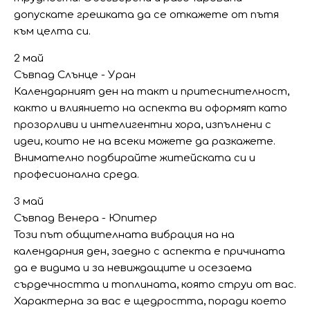
допускате грешката да се откажете от пътя
към целта си.
2 май
Съвпад Слънце - Уран
Календарният ден на такт и притеснителност,
както и влиянието на аспекта ви оформят като
прозорливи и интелигентни хора, изпълнени с
идеи, които не на всеки можете да разкажете.
Внимателно подбирайте житейската си и
професионална среда.
3 май
Съвпад Венера - Юпитер
Този път общителната вибрация на на
календарния ден, заедно с аспекта е причината
да е видима и за невиждащите и осезаема
сърдечността и топлината, която струи от вас.
Характерна за вас е щедростта, поради което