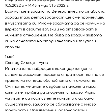
10.5.2022 г. – 14.48 ч – до 31.5.2022 г.
Всички ние в годината Венера, вместо стабилни,
заради тази ретроградност ще сме променливи
в чувствата си. Имаме задачата да се научим на
вярност в своите връзки и на отговорност в
личните отношения. Не бива да градим живота
си на основата на стари внезапно изплували
спомени.
1 май
Съвпад Слънце - Луна
Инатливата вибрация в календарния ден и
аспекта засилват вашата странност, която се
приема като нещо обичайното от околните.
Смятате, че имате съдбовно наложена мисия,
която не трябва да споделят с никого. Рядко
успявате да постигнете каквото и да било
съществено, защото се сблъсквате с много
трудности. Обезверени и разочаровани