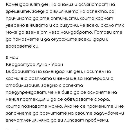
Календарният ден на анализ и осъзнатост на
грешките, заедно с влиянието на аспекта, са
причината да сте оптимисти, които крачат
уверено в живота и са сигурни, че всеки около тях
може да вземе от него най-доброто. Готови сте
да помогнете и да окуражите всеки ,дори и
враговете си.
8 май
Квадратура Луна - Уран
Вибрацията на календарния ден, носител на
кармична разплата и желание за материална
стабилизация, заедно с аспекта
предупреждават, че не бива да се осланяте на
нечия протекция и да се обвързвате с хора,
които познавате малко. Ако не се промените и не
започнете да разчитате на своите задълбочени
впечатления, няма да ви липсват проблеми.