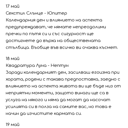
17 май
Секстил Слънце - Юпитер
Календарния ден и влиянието на аспекта
предупреждават, че нямате непреодолими
пречки по пътя си и със сигурност ще
достигнете до върха на обществената
стълбица. Въобще във всичко ви очаква късмет.
18 май
Квадратура Луна - Нептун
Заради календарният ден, засилваш егоизма при
хората, родени с такава предпоставка, заедно с
влиянието на аспекта живота ви ще бъде низ от
неприятни моменти, защото винаги ще са в
услуга на някого и няма да могат да насочат
усилията си в полза на самите вас, но това е
начин да изчистите кармата си.
19 май