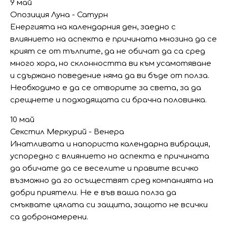
9 май
Опозиция Луна - Сатурн
Енергията на календарния ден, заедно с
влиянието на аспекта е причината мнозина да се
крият се от тълпите, да не обичат да са сред
много хора, но склонността ви към усамотяване
и сдържано поведение няма да ви бъде от полза.
Необходимо е да се отворите за света, за да
срещнете и подходящата си брачна половинка.
10 май
Секстил Меркурий - Венера
Инатливата и напориста календарна вибрация,
успоредно с влиянието но аспекта е причината
да обичате да се веселите и правите всичко
възможно да го осъществят сред компанията на
добри приятели. Не е във ваша полза да
смъквате цялата си защита, защото не всички
са добронамерени.