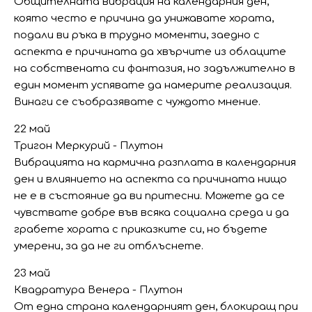
Общителната вибрация на календарния ден,
която често е причина да унижавате хората,
подали ви ръка в трудно моменти, заедно с
аспекта е причината да хвърчите из облаците
на собствената си фантазия, но задължително в
един момент успявате да намерите реализация.
Винаги се съобразявате с чуждото мнение.
22 май
Тригон Меркурий - Плутон
Вибрацията на кармична разплата в календарния
ден и влиянието на аспекта са причината нищо
не е в състояние да ви притесни. Можете да се
чувствате добре във всяка социална среда и да
грабете хората с приказките си, но бъдете
умерени, за да не ги отблъснете.
23 май
Квадратура Венера - Плутон
От една страна календарният ден, блокиращ при