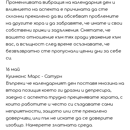
Променливата вибрация на календарния ден и
влиянието на аспекта е причината да сте
склонни прекалено да ви обсебват проблемите
на другите хора и да забравяте, че имате и свои
собствени грижи и задължения. Смятате, че
вашето отношение към тях гради уважение към
вас, а всъщност след време осъзнавате, че
безвъзвратно сте пропуснали ценни дни за себе
си.
16 май
Куинконс Марс - Сатурн
Въпреки че календарният ден поставя мнозина на
втора позиция което ги дразни и депресира,
заедно с аспекта трудно преценявате хората, с
които работите и често си създавате сами
неприятности, защото или сте прекалено
доверчиви, или пък не искате да се доверите
изобщо. Намерете златната среда.