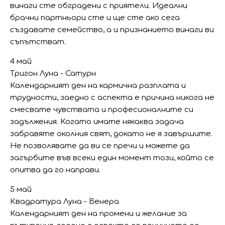
винаги сте обградени с приятели. Идеални
брачни партньори сте и ще сте ако сега
създавате семейство, а и признанието винаги ви
съпътстват.
4 май
Тригон Луна - Сатурн
Календарният ден на кармична разплата и
трудности, заедно с аспекта е причина никога не
смесвате чувствата и професионалните си
задължения. Когато имате някаква задача
забравяте околния свят, докато не я завършите.
Не позволявате да ви се пречи и можете да
загърбите във всеки един момент този, който се
опитва да го направи.
5 май
Квадратура Луна - Венера
Календарният ден на промени и желание за