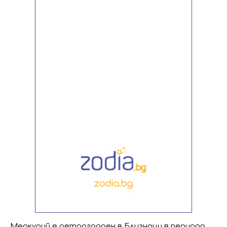
Меркурий е ретрограден в Близнаци в периода