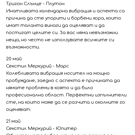
Тригон Слънце - Плутон
Инатливата календарна вибрация и аспекта са
причина да сте упорити и борбени хора, които
имат таланта винаги да оцеляват и да
постигат целите си. За вас няма невъзможни
неща, но често не използувате всичките си
възможности.
20 май
Секстил Меркурий - Марс
Колебливата вибрация носител на мощно
пробуждане, заедно с аспекта е причината да
нямате проблеми в която и да било
професионална област. Перфектни изпълнители
сте, на които може да се разчита и околните го
оценяват.
21 май
Секстил Меркурий - Юпитер