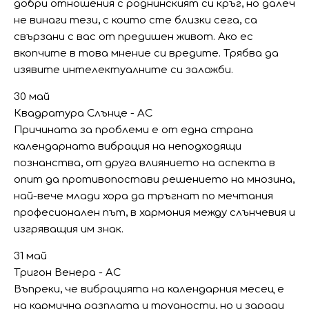
добри отношения с роднинският си кръг, но далеч
не винаги тези, с които сте близки сега, са
свързани с вас от предишен живот. Ако ес
вкопчите в това мнение си вредите. Трябва да
изявите интелектуалните си заложби.
30 май
Квадратура Слънце - АС
Причината за проблеми е от една страна
календарната вибрация на неподходящи
познанства, от друга влиянието на аспекта в
опит да противопостави решението на мнозина,
най-вече млади хора да тръгнат по мечтания
професионален път, в хармония между слънчевия и
изгряващия им знак.
31 май
Тригон Венера - АС
Въпреки, че вибрацията на календарния месец е
на кармична разплата и трудности, но и заради