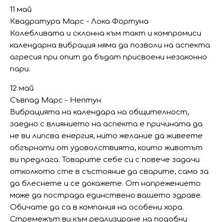
11 май
Квадратура Марс - Лока Фортуна
Колебливата и склонна към такт и компромиси
календарна вибрация няма да позволи на аспекта
агресия при опит да бъдат присвоени незаконно
пари.
12 май
Съвпад Марс - Нептун
Вибрацията на календара на общителност,
заедно с влиянието на аспекта е причината да
не ви липсва енергия, нито желание да живеете
обгърнати от удоволствията, които животът
ви предлага. Товарите себе си с повече задачи
отколкото сте в състояние да сварите, само за
да блеснете и се докажете. От напрежението
може да пострада единствено вашето здраве.
Обичате да са в компания на особени хора.
Стремежът ви към реализиране на подобни