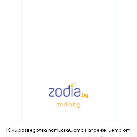
Юли разведрява потискащото напрежението от