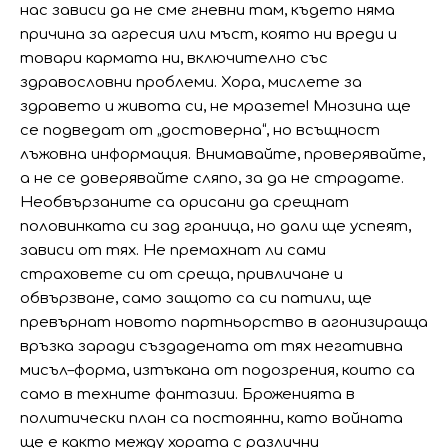
нас зависи да не сме гневни там, където няма
причина за агресия или мъст, която ни вреди и
товари кармата ни, включително със
здравословни проблеми. Хора, мислете за
здравето и живота си, не мразете! Мнозина ще
се подведат от „достоверна“, но всъщност
лъжовна информация. Внимавайте, проверявайте,
а не се доверявайте сляпо, за да не страдате.
Необвързаните са орисани да срещнат
половинката си зад граница, но дали ще успеят,
зависи от тях. Не премахнат ли сами
страховете си от среща, привличане и
обвързване, само защото са си патили, ще
превърнат новото партньорство в агонизираща
връзка заради създадената от тях негативна
мисъл–форма, изтъкана от подозрения, които са
само в техните фантазии. Броженията в
политически план са постоянни, като войната
ще е както между хората с различни