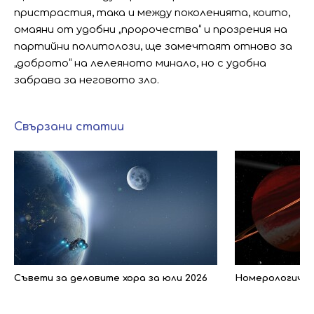
пристрастия, така и между поколенията, които,
омаяни от удобни „пророчества“ и прозрения на
партийни политолози, ще замечтаят отново за
„доброто“ на лелеяното минало, но с удобна
забрава за неговото зло.
Свързани статии
Съвети за деловите хора за юли 2026
Номерологичен 