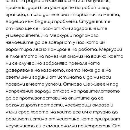
юни и ни радва с възможности за пътувания,
промени, дори и за уговаряне на работа зад
граница, стига да не е авантюристична мечта,
водеща към бъдещи проблеми. Студентите
отново ще се насочат към задграничните
университети, но Меркурий подпомага
желаещите да се завърнат у нас, като им
гарантира лесно намиране на работа. Меркурий
е планетата на полезния анализ на всичко, което
ни се случва, но забранява прекаленото
доверяване на казаното, което може да е на
светлинни години от истината и да ни носи
провали вместо успехи. Отново ще живеем под
напрежение заради отказа на правителството
да се противопостави на опитите да се
организират протести, насаждащи омраза и
лъжи сред хората, на които все им е трудно да
различат истина от неистина, като прикриват
неумението си с емоционални пристрастия. От