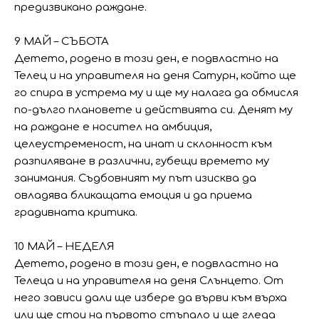
предизвикано раждане.
9 МАЙ – СЪБОТА
Детето, родено в този ден, е подвластно на
Телец и на управителя на деня Сатурн, който ще
го спира в устрема му и ще му налага да обмисля
по-дълго плановете и действията си. Денят му
на раждане е носител на амбиция,
целеустременост, на инат и склонност към
разпиляване в различни, губещи времето му
занимания. Съдбовният му път изисква да
овладява бликащата емоция и да приема
градивната критика.
10 МАЙ – НЕДЕЛЯ
Детето, родено в този ден, е подвластно на
Телеца и на управителя на деня Слънцето. От
него зависи дали ще избере да върви към върха
или ще стои на първото стъпало и ще гледа