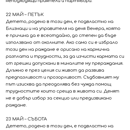
неподходящи приятели и партньори.
22 МАЙ – ПЕТЪК
Детето, родено в този ден, е подвластно на
Близнаци и на управителя на деня Венера, която
е причина да е всеотдайно, до степен да бъде
използвано от околните. Ако само си е избрало
този ден на раждане е орисано на кармична
разплата и трудности, за да изчисти кармата си
от грешки допускани в миналите му прераждания.
Длъжно е през целия си живот да развива
предпазливост и прозорливост. Съдбовният му
път изисква да преодолява без чужда помощ
трудностите които среща в живота си. Денят
не е добър избор за секцио или предизвикано
раждане.
23 МАЙ – СЪБОТА
Детето, родено в този ден, е подвластно на