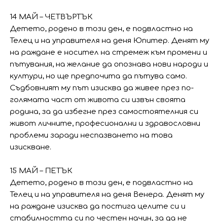
14 МАЙ – ЧЕТВЪРТЪК
Детето, родено в този ден, е подвластно на
Телец и на управителя на деня Юпитер. Денят му
на раждане е носител на стремеж към промени и
пътувания, на желание да опознава нови народи и
култури, но ще предпочита да пътува само.
Съдбовният му път изисква да живее през по-
голямата част от живота си извън своята
родина, за да избегне през самостоятелния си
живот личните, професионални и здравословни
проблеми заради неспазването на това
изискване.
15 МАЙ – ПЕТЪК
Детето, родено в този ден, е подвластно на
Телец и на управителя на деня Венера. Денят му
на раждане изисква да постига целите си и
стабилността си по честен начин, за да не