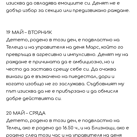
изисква да овладява емоциите си. Денят не е
добър избор за секцио или предизвикано раждане.
19 МАЙ – ВТОРНИК
Детето, родено в този ден, е подвластно на
Телеца и на управителя на деня Марс, който го
превръща в агресивно и импулсивно. Денят му на
раждане е причината да е амбициозно, но и
често да застава срещу себе си. Да очаква
винаги да е възкачено на пиедестал, дори и
когато изобщо не го заслужава. Съдбовният му
път изисква да не е прибързано и да обмисля
добре действията си.
20 МАЙ – СРЯДА
Детето, родено в този ден, е подвластно на
Телец, ако е родено до 16.50 ч., и на Близнаци, ако е
родено след този час и на управителя на деня