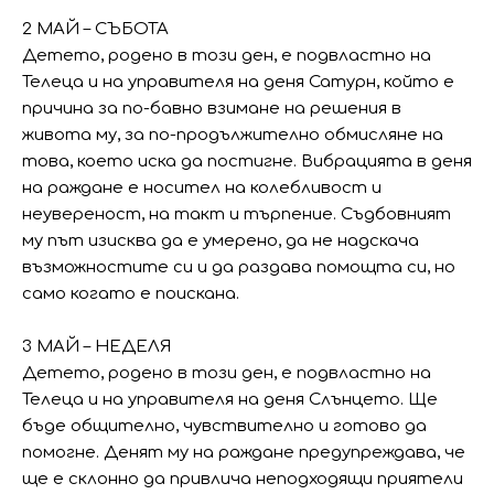
2 МАЙ – СЪБОТА
Детето, родено в този ден, е подвластно на
Телеца и на управителя на деня Сатурн, който е
причина за по-бавно взимане на решения в
живота му, за по-продължително обмисляне на
това, което иска да постигне. Вибрацията в деня
на раждане е носител на колебливост и
неувереност, на такт и търпение. Съдбовният
му път изисква да е умерено, да не надскача
възможностите си и да раздава помощта си, но
само когато е поискана.
3 МАЙ – НЕДЕЛЯ
Детето, родено в този ден, е подвластно на
Телеца и на управителя на деня Слънцето. Ще
бъде общително, чувствително и готово да
помогне. Денят му на раждане предупреждава, че
ще е склонно да привлича неподходящи приятели