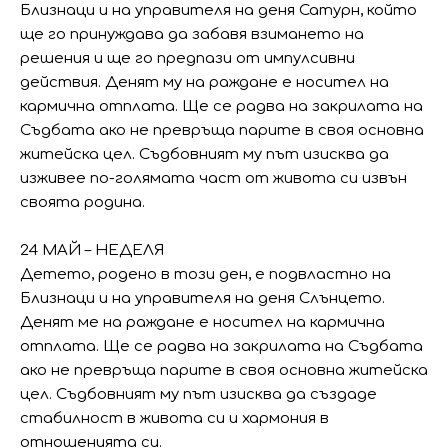
Близнаци и на управителя на деня Сатурн, който
ще го принуждава да забавя взимането на
решения и ще го предпази от импулсивни
действия. Денят му на раждане е носител на
кармична отплата. Ще се радва на закрилата на
Съдбата ако не превръща парите в своя основна
житейска цел. Съдбовният му път изисква да
изживее по-голямата част от живота си извън
своята родина.
24 МАЙ – НЕДЕЛЯ
Детето, родено в този ден, е подвластно на
Близнаци и на управителя на деня Слънцето.
Денят ме на раждане е носител на кармична
отплата. Ще се радва на закрилата на Съдбата
ако не превръща парите в своя основна житейска
цел. Съдбовният му път изисква да създаде
стабилност в живота си и хармония в
отношенията си.