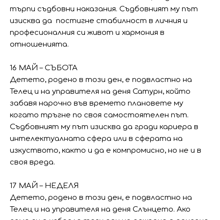
търпи съдбовни наказания. Съдбовният му път
изисква да постигне стабилност в личния и
професионалния си живот и хармония в
отношенията.
16 МАЙ – СЪБОТА
Детето, родено в този ден, е подвластно на
Телец и на управителя на деня Сатурн, който
забавя нарочно във времето плановете му
когато тръгне по своя самостоятелен път.
Съдбовният му път изисква да гради кариера в
интелектуалната сфера или в сферата на
изкуството, както и да е компромисно, но не и в
своя вреда.
17 МАЙ – НЕДЕЛЯ
Детето, родено в този ден, е подвластно на
Телец и на управителя на деня Слънцето. Ако