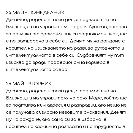
25 МАЙ – ПОНЕДЕЛНИК
Детето, родено в този ден, е подвластно на
Близнаци и на управителя на деня Луната, затова
за разлика от променливия си зодиакален знак, ще
е по-затворено в себе си. Денят му на раждане е
носител на изискването на развива духовното и
интелектуалното в себе си. Съдбовният му път
изисква да гради професионална кариера в
интелектуалната сфера.
26 МАЙ – ВТОРНИК
Детето, родено в този ден, е подвластно на
Близнаци и на управителя на деня Марс, който ще
го подтиква към агресия и разправии, ако нещо не
се получава съгласно неговите очаквания. Денят
му на раждане, ако само си го е избрало е
носител на кармична разплата и на трудности в