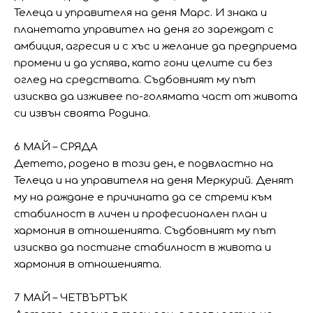
Телеца и управителя на деня Марс. И знака и
планетата управител на деня го зареждат с
амбиция, агресия и с хъс и желание да предприема
промени и да успява, като гони целите си без
оглед на средствата. Съдбовният му път
изисква да изживее по-голямата част от живота
си извън своята Родина.
6 МАЙ – СРЯДА
Детето, родено в този ден, е подвластно на
Телеца и на управителя на деня Меркурий. Денят
му на раждане е причината да се стреми към
стабилност в личен и професионален план и
хармония в отношенията. Съдбовният му път
изисква да постигне стабилност в живота и
хармония в отношенията.
7 МАЙ – ЧЕТВЪРТЪК