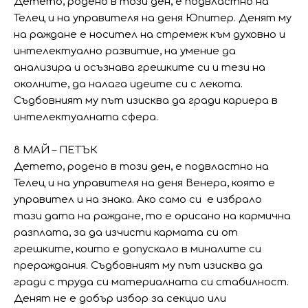
Детето, родено в този ден, е подвластно на
Телец и на управителя на деня Юпитер. Денят му
на раждане е носител на стремеж към духовно и
интелектуално развитие, на умение да
анализира и осъзнава грешките си и тези на
околните, да налага идеите си с лекота.
Съдбовният му път изисква да гради кариера в
интелектуалната сфера.
8 МАЙ – ПЕТЪК
Детето, родено в този ден, е подвластно на
Телец и на управителя на деня Венера, която е
управител и на знака. Ако само си е избрало
тази дата на раждане, то е орисано на кармична
разплата, за да изчисти кармата си от
грешките, които е допускало в миналите си
прераждания. Съдбовният му път изисква да
гради с труда си материалната си стабилност.
Денят не е добър избор за секцио или