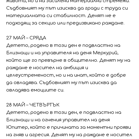
живота, но и на засилени материални стремежи.
Съдбовният му път изисква да гради с труда си
материалната си стабилност. Денят не е
подходящ за секцио или предизвикано раждане.
27 МАЙ – СРЯДА
Детето, родено в този ден е подвластно на
Близнаци и на управителя на деня Меркурий,
който ще го превърне в общително. Денят му на
раждане е носител на амбиция и
целеустременост, но и на инат, който е добре
да овладява. Съдбовният му път изисква да
овладява емоциите си.
28 МАЙ – ЧЕТВЪРТЪК
Детето, родено в този ден, е подвластно на
Близнаци и на огнения управител на деня
Юпитер, който е причината за моментни прояви
на гняв и агресия. Денят му на раждане е носител