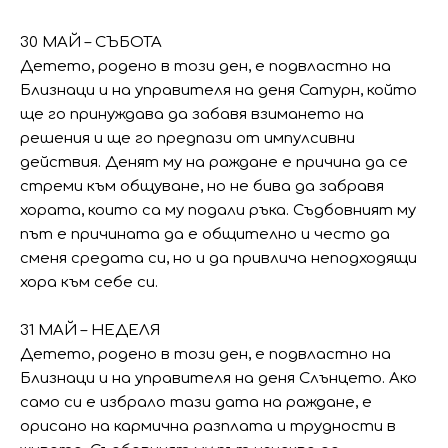
30 МАЙ – СЪБОТА
Детето, родено в този ден, е подвластно на
Близнаци и на управителя на деня Сатурн, който
ще го принуждава да забавя взимането на
решения и ще го предпази от импулсивни
действия. Денят му на раждане е причина да се
стреми към общуване, но не бива да забравя
хората, които са му подали ръка. Съдбовният му
път е причината да е общително и често да
сменя средата си, но и да привлича неподходящи
хора към себе си.
31 МАЙ – НЕДЕЛЯ
Детето, родено в този ден, е подвластно на
Близнаци и на управителя на деня Слънцето. Ако
само си е избрало тази дата на раждане, е
орисано на кармична разплата и трудности в