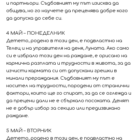
и партньори. Съдбовният му път изисква да
общува, но го научете да преценява добре кого
да допуска до себе си.
4 МАЙ – ПОНЕДЕЛНИК
Детето, родено в този ден, е подвластно на
Телец и на управителя на деня, Луната. Ако само
си е избрало този ден на раждане, е орисано на
кармична разплата и трудности в живота, за да
изчисти кармата си от допускани грешки в
минали прераждания. Съдбовният му път е
носител на трудности, породени от странични
фактори, които ще го спират, за да се оглежда и
да прецени дали не е сбъркало посоката. Денят
не е добър избор за секцио или предизвикано
раждане.
5 МАЙ – ВТОРНИК
Детето, родено в този ден, е подвластно на