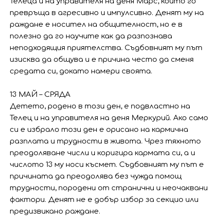
Телеца и на управителя на деня Марс, който го
превръща в агресивно и импулсивно. Денят му на
раждане е носител на общителност, но е в
полезно да го научите как да разпознава
неподходящия приятелства. Съдбовният му път
изисква да общува и е причина често да сменя
средата си, докато намери своята.
13 МАЙ – СРЯДА
Детето, родено в този ден, е подвластно на
Телец и на управителя на деня Меркурий. Ако само
си е избрало този ден е орисано на кармична
разплата и трудности в живота. Чрез тяхното
преодоляване числи и коригира кармата си, а и
числото 13 му носи късмет. Съдбовният му път е
причината да преодолява без чужда помощ
трудности, породени от странични и неочаквани
фактори. Денят не е добър избор за секцио или
предизвикано раждане.