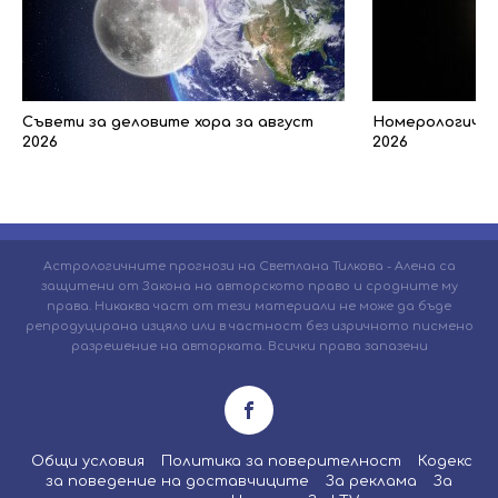
Съвети за деловите хора за август
Номерологичен 
2026
2026
Астрологичните прогнози на Светлана Тилкова - Алена са
защитени от Закона на авторското право и сродните му
права. Никаква част от тези материали не може да бъде
репродуцирана изцяло или в частност без изричното писмено
разрешение на авторката. Всички права запазени
Общи условия
Политика за поверителност
Кодекс
за поведение на доставчиците
За реклама
За