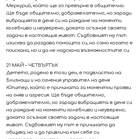
Меркурий, който ще го превърне в общително.
Ще бъде общително, доброжелателно, но заради
вибрацията в деня си на раждане на моменти
колебливо и неуверено, докато осъзнае своята
задачи в настоящия живот. Съдбовният му път
изисква да раздава помощта си, но само когато е
поискана, но и да не надскача възможностите си.
21 МАЙ – ЧЕТВЪРТЪК
Детето, родено в този ден, е подвластно на
Близнаци и на огнения управител на деня
Юпитер, който е причината за моментни прояви
на гняв и агресия. Ще бъде общително,
доброжелателно, но заради вибрацията в деня си
на раждане на моменти колебливо и неуверено,
докато осъзнае своята задачи в настоящия
живот. Съдбовният му път е причината да
общува, но и да привлича към себе си