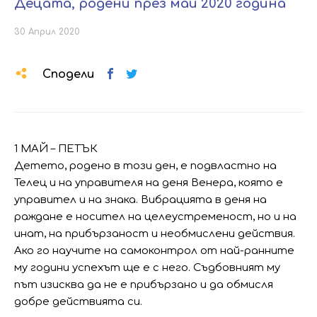
Децата, родени през май 2020 година
30 Април 2020
Сподели
1 МАЙ – ПЕТЪК
Детето, родено в този ден, е подвластно на
Телец и на управителя на деня Венера, която е
управител и на знака. Вибрацията в деня на
раждане е носител на целеустременост, но и на
инат, на прибързаност и необмислени действия.
Ако го научите на самоконтрол от най-ранните
му години успехът ще е с него. Съдбовният му
път изисква да не е прибързано и да обмисля
добре действията си.