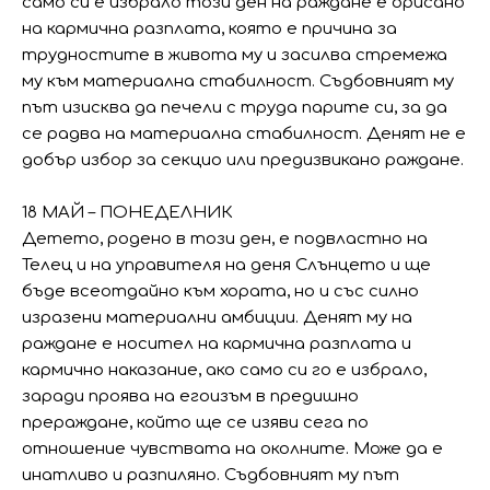
само си е избрало този ден на раждане е орисано
на кармична разплата, която е причина за
трудностите в живота му и засилва стремежа
му към материална стабилност. Съдбовният му
път изисква да печели с труда парите си, за да
се радва на материална стабилност. Денят не е
добър избор за секцио или предизвикано раждане.
18 МАЙ – ПОНЕДЕЛНИК
Детето, родено в този ден, е подвластно на
Телец и на управителя на деня Слънцето и ще
бъде всеотдайно към хората, но и със силно
изразени материални амбиции. Денят му на
раждане е носител на кармична разплата и
кармично наказание, ако само си го е избрало,
заради проява на егоизъм в предишно
прераждане, който ще се изяви сега по
отношение чувствата на околните. Може да е
инатливо и разпиляно. Съдбовният му път