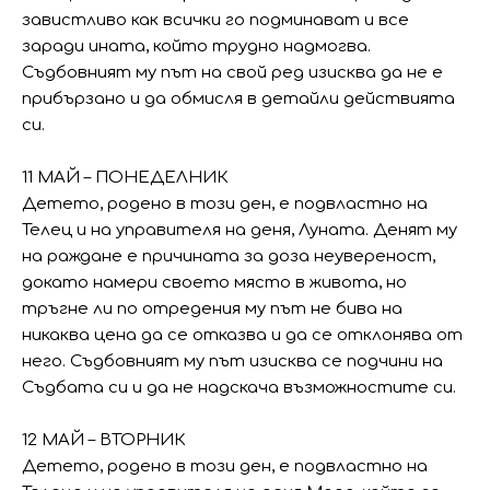
завистливо как всички го подминават и все
заради ината, който трудно надмогва.
Съдбовният му път на свой ред изисква да не е
прибързано и да обмисля в детайли действията
си.
11 МАЙ – ПОНЕДЕЛНИК
Детето, родено в този ден, е подвластно на
Телец и на управителя на деня, Луната. Денят му
на раждане е причината за доза неувереност,
докато намери своето място в живота, но
тръгне ли по отредения му път не бива на
никаква цена да се отказва и да се отклонява от
него. Съдбовният му път изисква се подчини на
Съдбата си и да не надскача възможностите си.
12 МАЙ – ВТОРНИК
Детето, родено в този ден, е подвластно на