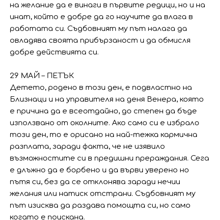
на желание да е винаги в първите редици, но и на
инат, който е добре да го научите да влага в
работата си. Съдбовният му път налага да
овладява своята прибързаност и да обмисля
добре действията си.
29 МАЙ – ПЕТЪК
Детето, родено в този ден, е подвластно на
Близнаци и на управителя на деня Венера, която
е причина да е всеотдайно, до степен да бъде
използвано от околните. Ако само си е избрало
този ден, то е орисано на най-тежка кармична
разплата, заради факта, че не изявило
възможностите си в предишни прераждания. Сега
е длъжно да е борбено и да върви уверено но
пътя си, без да се отклонява заради нечии
желания или натиск отстрани. Съдбовният му
път изисква да раздава помощта си, но само
когато е поискана.