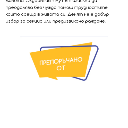
живота. Съдбовният му път изисква да
преодолява без чужда помощ трудностите
които среща в живота си. Денят не е добър
избор за секцио или предизвикано раждане.