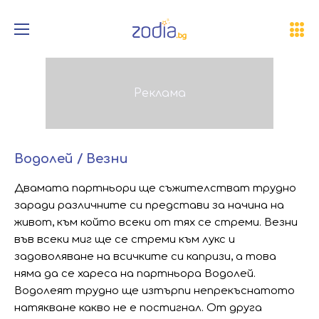
Водолей / Везни
Двамата партньори ще съжителстват трудно
заради различните си представи за начина на
живот, към който всеки от тях се стреми. Везни
във всеки миг ще се стреми към лукс и
задоволяване на всичките си капризи, а това
няма да се хареса на партньора Водолей.
Водолеят трудно ще изтърпи непрекъснатото
натякване какво не е постигнал. От друга