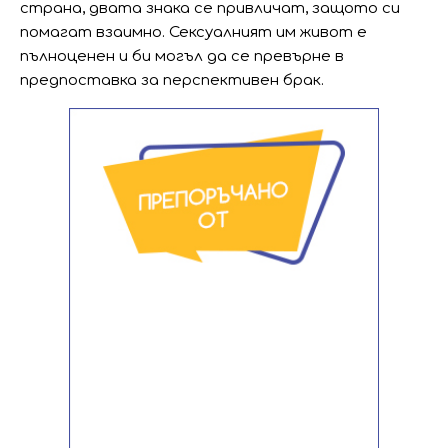
страна, двата знака се привличат, защото си
помагат взаимно. Сексуалният им живот е
пълноценен и би могъл да се превърне в
предпоставка за перспективен брак.