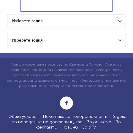
Астрологичните прогнози на Светлана Тилкова - Алена са
защитени от Закона на авторското право и сродните му
права. Никаква част от тези материали не може да бъде
репродуцирана изцяло или в частност без изричното писмено
разрешение на авторката. Всички права запазени
Общи условия
Политика за поверителност
Кодекс
за поведение на доставчиците
За реклама
За
контакти
Новини
За bTV