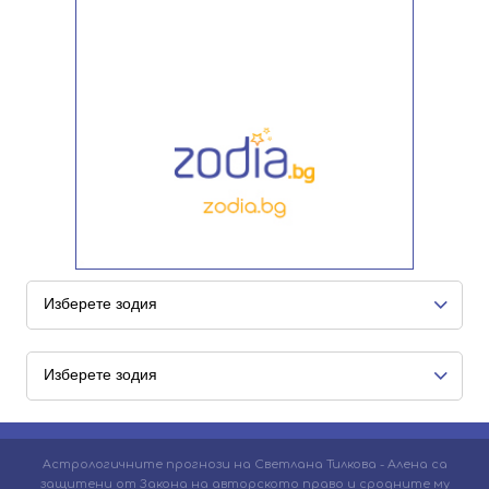
Астрологичните прогнози на Светлана Тилкова - Алена са
защитени от Закона на авторското право и сродните му