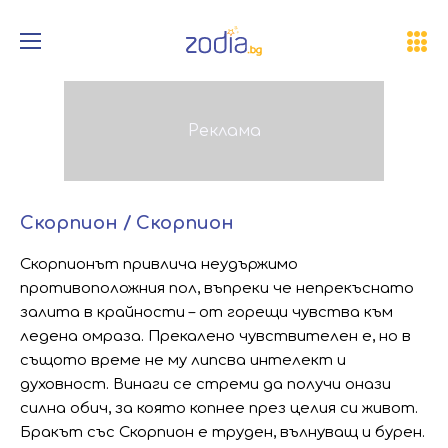
Скорпион / Скорпион
Скорпионът привлича неудържимо
противоположния пол, въпреки че непрекъснато
залита в крайности – от горещи чувства към
ледена омраза. Прекалено чувствителен е, но в
същото време не му липсва интелект и
духовност. Винаги се стреми да получи онази
силна обич, за която копнее през целия си живот.
Бракът със Скорпион е труден, вълнуващ и бурен.