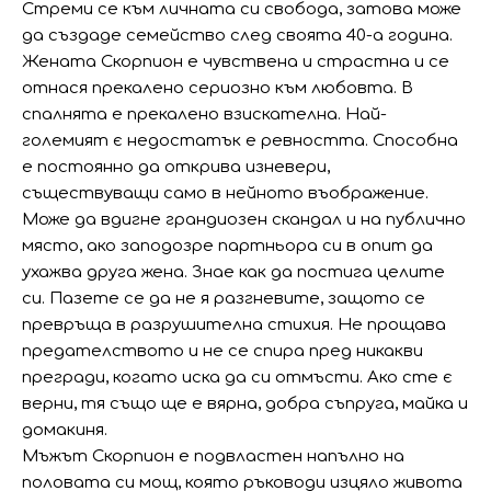
Стреми се към личната си свобода, затова може
да създаде семейство след своята 40-а година.
Жената Скорпион е чувствена и страстна и се
отнася прекалено сериозно към любовта. В
спалнята е прекалено взискателна. Най-
големият є недостатък е ревността. Способна
е постоянно да открива изневери,
съществуващи само в нейното въображение.
Може да вдигне грандиозен скандал и на публично
място, ако заподозре партньора си в опит да
ухажва друга жена. Знае как да постига целите
си. Пазете се да не я разгневите, защото се
превръща в разрушителна стихия. Не прощава
предателството и не се спира пред никакви
прегради, когато иска да си отмъсти. Ако сте є
верни, тя също ще е вярна, добра съпруга, майка и
домакиня.
Мъжът Скорпион е подвластен напълно на
половата си мощ, която ръководи изцяло живота