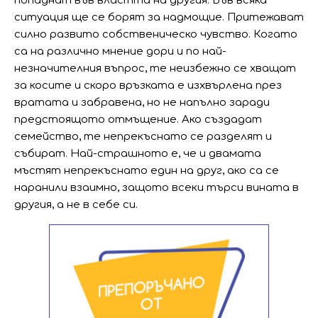
попаднат във властта на другия. Във всяка
ситуация ще се борят за надмощие. Притежават
силно развито собственическо чувство. Когато
са на различно мнение дори и по най-
незначителния въпрос, те неизбежно се хващат
за косите и скоро връзката е изхвърлена през
вратата и забравена, но не напълно заради
предстоящото отмъщение. Ако създадат
семейство, те непрекъснато се разделят и
събират. Най-страшното е, че и двамата
мъстят непрекъснато един на друг, ако са се
наранили взаимно, защото всеки търси вината в
другия, а не в себе си.