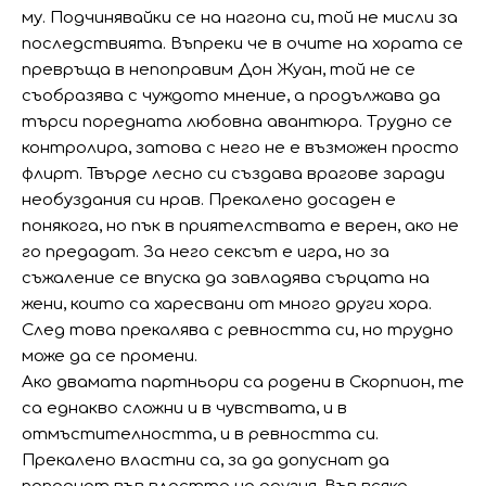
му. Подчинявайки се на нагона си, той не мисли за
последствията. Въпреки че в очите на хората се
превръща в непоправим Дон Жуан, той не се
съобразява с чуждото мнение, а продължава да
търси поредната любовна авантюра. Трудно се
контролира, затова с него не е възможен просто
флирт. Твърде лесно си създава врагове заради
необуздания си нрав. Прекалено досаден е
понякога, но пък в приятелствата е верен, ако не
го предадат. За него сексът е игра, но за
съжаление се впуска да завладява сърцата на
жени, които са харесвани от много други хора.
След това прекалява с ревността си, но трудно
може да се промени.
Ако двамата партньори са родени в Скорпион, те
са еднакво сложни и в чувствата, и в
отмъстителността, и в ревността си.
Прекалено властни са, за да допуснат да