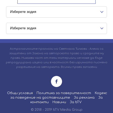
Астрологичните прогнози на Светлана Тилкова - Алена са
защитени от Закона на авторското право и сродните му
права. Никаква част от тези материали не може да бъде
репродуцирана изцяло или в частност без изричното писмено
разрешение на авторката. Всички права запазени
Общи условия
Политика за поверителност
Кодекс
за поведение на доставчиците
За реклама
За
контакти
Новини
За bTV
© 2018 - 2019 bTV Media Group