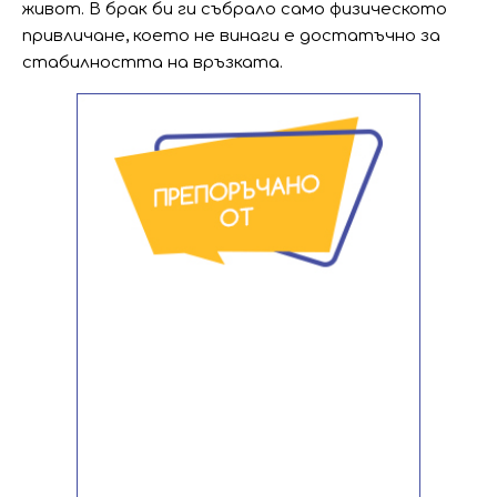
живот. В брак би ги събрало само физическото
привличане, което не винаги е достатъчно за
стабилността на връзката.