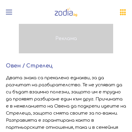
Овен / Стрелец
Двата знака са прекалено еднакви, за да
разчитат на разбирателство. Те не успяват да
си бъдат взаимно полезни, защото им е трудно
да проявят разбиране един към друг. Причината
е в нежеланието на Овена да подкрепи идеите на
Стрелеца, защото смята своите за по-важни.
Разправията е гарантирана както в
партньорските отношения, така и в семейния