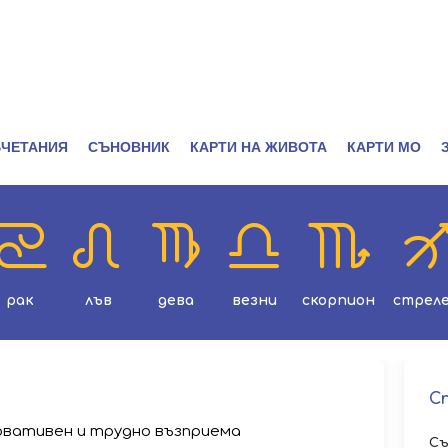
ЧЕТАНИЯ
СЪНОВНИК
КАРТИ НА ЖИВОТА
КАРТИ МО
рак
лъв
дева
везни
скорпион
стрел
С
рвативен и трудно възприема
Съ