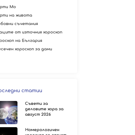
рти Мо
рти на живота
бовни съчетания
аците от източния хороскоп
роскоп на България
сечен хороскоп за дами
оследни статии
Съвети за
деловите хора за
август 2026
Номерологичен