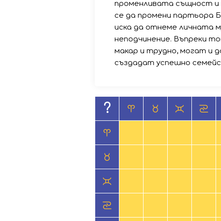
променливата същност и 
се да промени партьора Б
иска да отнеме личната м
неподчинение. Въпреки то
макар и трудно, могат и д
създадат успешно семейс
?