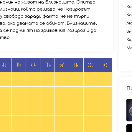
начин на живот на Близнаците. Опитва
Ка
лизнаци, който решава, че Козирогът
Ка
у свобода заради факта, че не търпи
ва, ако двамата се обичат, Близнаците,
Лю
а се подчинят на грижовния Козирог и да
Зн
тво.
Хо
Ме
П