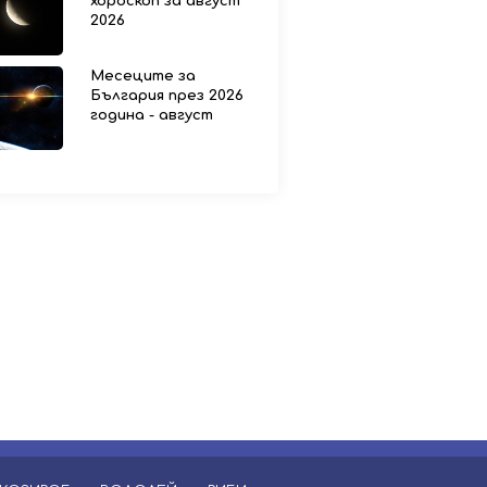
хороскоп за август
2026
Месеците за
България през 2026
година - август