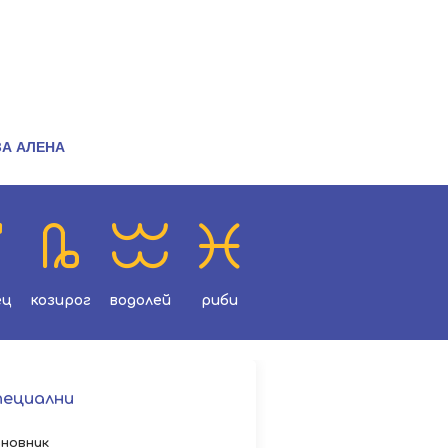
ЗА АЛЕНА
ец
козирог
водолей
риби
пециални
новник