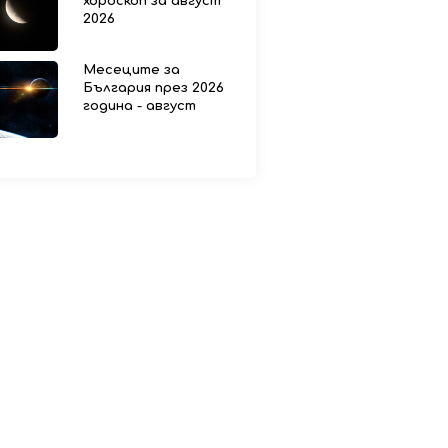
хороскоп за август
2026
Месеците за
България през 2026
година - август