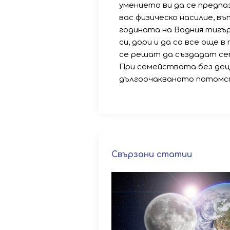
умението ви да се предп
вас физическо насилие, въ
годината на Водния тигъ
си, дори и да са все още 
се решат да създадат се
При семействата без деца
дългоочакваното потомс
Свързани статии