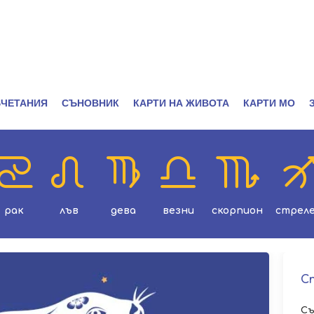
ЧЕТАНИЯ
СЪНОВНИК
КАРТИ НА ЖИВОТА
КАРТИ МО
рак
лъв
дева
везни
скорпион
стрел
С
Съ