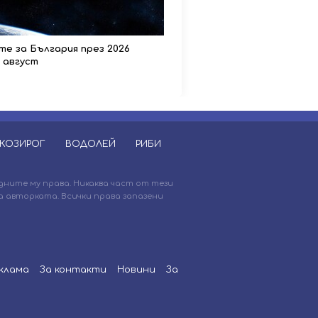
е за България през 2026
- август
КОЗИРОГ
ВОДОЛЕЙ
РИБИ
дните му права. Никаква част от тези
 авторката. Всички права запазени
клама
За контакти
Новини
За