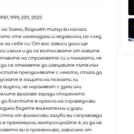
987, 1999, 2011, 2023.
 на Заека, Водният тигър ви налага
лото сте изненадани и недоволни, но след
 за себе си. От вас зависи дали ще
и и воля и да се възползвате от новите
ставите на страховете си и паниката, че
 да се откажете да извървите пътя към
ностите преодолявате с лекота, стига да
впускате в защита на познати ли
 видели, че нараняват с думи или
печелите врагове заради стореното
 да блестите в ореола на справедливи
година бъдете внимателни и дори
стта от финансови загуби ви съпровожда
е прекомерна, контролирайте я, за да не
дравето ви е променливо, зависимо от