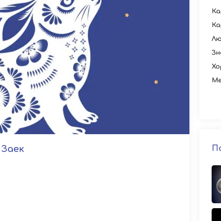
Ка
Ка
Лю
Зн
Хо
Ме
 Заек
П