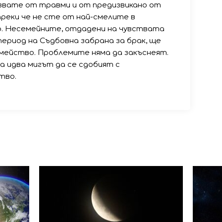
азвате от травми и от предизвикано от
преки че не сте от най-смелите в
р. Несемейните, отдадени на чувствата
в период на Съдбовна забрана за брак, ще
мейство. Проблемите няма да закъснеят.
 идва мигът да се сдобият с
тво.