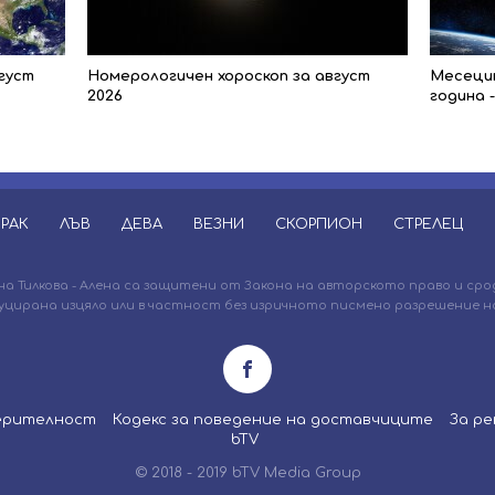
густ
Номерологичен хороскоп за август
Месецит
2026
година 
РАК
ЛЪВ
ДЕВА
ВЕЗНИ
СКОРПИОН
СТРЕЛЕЦ
 Тилкова - Алена са защитени от Закона на авторското право и сро
уцирана изцяло или в частност без изричното писмено разрешение на
верителност
Кодекс за поведение на доставчиците
За ре
bTV
© 2018 - 2019 bTV Media Group