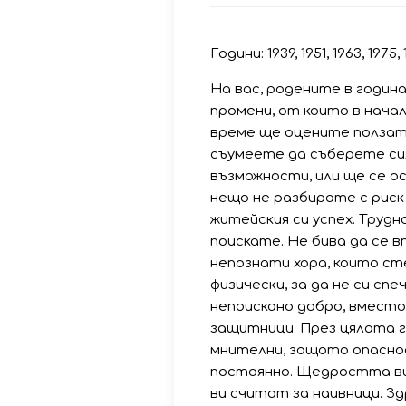
Години: 1939, 1951, 1963, 1975, 1
На вас, родените в година
промени, от които в нача
време ще оцените ползата
съумеете да съберете сил
възможности, или ще се о
нещо не разбирате с риск
житейския си успех. Труд
поискате. Не бива да се 
непознати хора, които сте
физически, за да не си с
непоискано добро, вместо
защитници. През цялата 
мнителни, защото опасно
постоянно. Щедростта ви 
ви считат за наивници. З