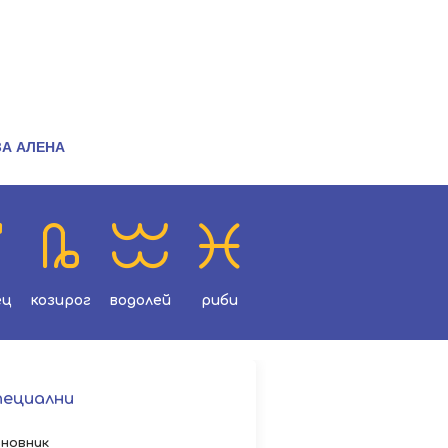
ЗА АЛЕНА
ец
козирог
водолей
риби
пециални
новник