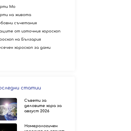
рти Мо
рти на живота
бовни съчетания
аците от източния хороскоп
роскоп на България
сечен хороскоп за дами
оследни статии
Съвети за
деловите хора за
август 2026
Номерологичен