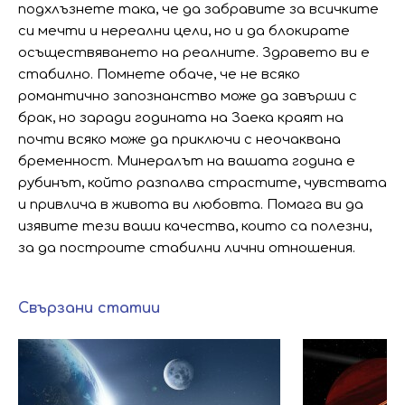
подхлъзнете така, че да забравите за всичките
си мечти и нереални цели, но и да блокирате
осъществяването на реалните. Здравето ви е
стабилно. Помнете обаче, че не всяко
романтично запознанство може да завърши с
брак, но заради годината на Заека краят на
почти всяко може да приключи с неочаквана
бременност. Минералът на вашата година е
рубинът, който разпалва страстите, чувствата
и привлича в живота ви любовта. Помага ви да
изявите тези ваши качества, които са полезни,
за да построите стабилни лични отношения.
Свързани статии