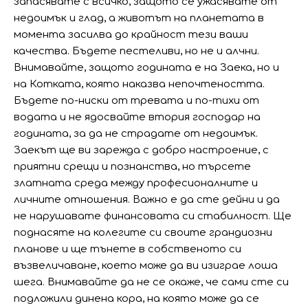
запасявате с всичко, защото се ужасявате от
недоимък и глад, а животът на планетата в
момента засилва до крайност тези ваши
качества. Бъдете пестеливи, но не и алчни.
Внимавайте, защото годината е на Заека, но и
на Котката, която наказва непочтеността.
Бъдете по-ниски от тревата и по-тихи от
водата и не ядосвайте втория господар на
годината, за да не страдате от недоимък.
Заекът ще ви зарежда с добро настроение, с
приятни срещи и познанства, но търсете
златната среда между професионалните и
личните отношения. Важно е да сте дейни и да
не нарушавате финансовата си стабилност. Ще
поднасяте на колегите си своите грандиозни
планове и ще тънете в собственото си
възвеличаване, което може да ви изиграе лоша
шега. Внимавайте да не се окаже, че сами сте си
подложили динена кора, на която може да се