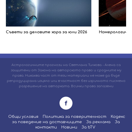
Съвети за деловите хора за юли 2026
Номерологичен 
Астрологичните прогнози на Светлана Тилкова - Алена са
защитени от Закона на авторското право и сродните му
права. Никаква част от тези материали не може да бъде
репродуцирана изцяло или в частност без изричното писмено
разрешение на авторката. Всички права запазени
Общи условия
Политика за поверителност
Кодекс
за поведение на доставчиците
За реклама
За
контакти
Новини
За bTV