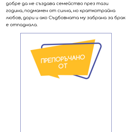
добре да не създава семейство през тази
година, подмамен от силна, но краткотрайна
любов, дори и ако Съдбовната му забрана за брак
е отпаднала.