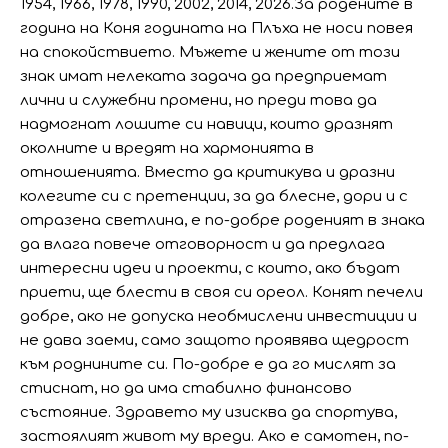
1954, 1966, 1978, 1990, 2002, 2014, 2026.За родените в
година на Коня годината на Плъха не носи повея
на спокойствието. Мъжете и жените от този
знак имат нелеката задача да предприемат
лични и служебни промени, но преди това да
надмогнат лошите си навици, които дразнят
околните и вредят на хармонията в
отношенията. Вместо да критикува и дразни
колегите си с претенции, за да блесне, дори и с
отразена светлина, е по-добре роденият в знака
да влага повече отговорност и да предлага
интересни идеи и проекти, с които, ако бъдат
приети, ще блести в своя си ореол. Конят печели
добре, ако не допуска необмислени инвестиции и
не дава заеми, само защото проявява щедрост
към роднините си. По-добре е да го мислят за
стиснат, но да има стабилно финансово
състояние. Здравето му изисква да спортува,
застоялият живот му вреди. Ако е самотен, по-