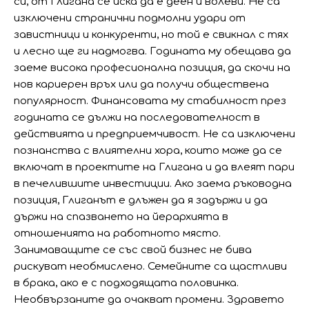
си, от Глигана се иска да е деен и волеви. Не са
изключени странични подмолни удари от
завистници и конкуренти, но той е свикнал с тях
и лесно ще ги надмогва. Годината му обещава да
заеме висока професионална позиция, да скочи на
нов кариерен връх или да получи обществена
популярност. Финансовата му стабилност през
годината се дължи на последователност в
действията и предприемчивост. Не са изключени
познанства с влиятелни хора, които може да се
включат в проектите на Глигана и да влеят пари
в печелившите инвестиции. Ако заема ръководна
позиция, Глиганът е длъжен да я задържи и да
държи на спазването на йерархията в
отношенията на работното място.
Занимаващите се със свой бизнес не бива
рискуват необмислено. Семейните са щастливи
в брака, ако е с подходящата половинка.
Необвързаните да очакват промени. Здравето