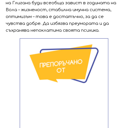
на Глигана буди всеобща завист в годината на
Вола – жизненост, стабилна имунна система,
оптимизъм – това е достатъчно, за да се
чувства добре. Да избягва преумората и да
съхранява непоклатима своята психика.