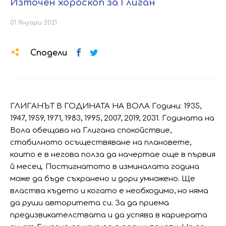
Източен хороскоп за Глиган
01 Януари 2021
Сподели
ГЛИГАНЪТ В ГОДИНАТА НА ВОЛА Години: 1935,
1947, 1959, 1971, 1983, 1995, 2007, 2019, 2031. Годината на
Вола обещава на Глигана спокойствие,
стабилното осъществяване на плановете,
които е в негова полза да начертае още в първия
й месец. Постигнатото в изминалата година
може да бъде съхранено и дори умножено. Ще
властва където и когато е необходимо, но няма
да руши авторитета си. За да приема
предизвикателствата и да успява в кариерата