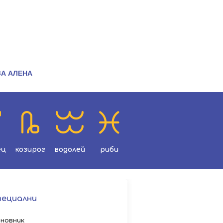
ЗА АЛЕНА
ец
козирог
водолей
риби
пециални
новник