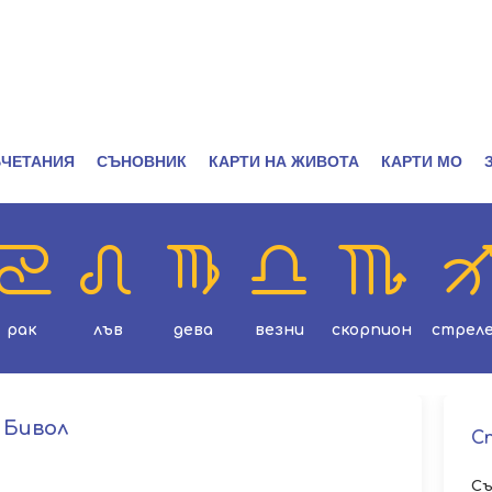
ЧЕТАНИЯ
СЪНОВНИК
КАРТИ НА ЖИВОТА
КАРТИ МО
рак
лъв
дева
везни
скорпион
стрел
 Бивол
С
Съ