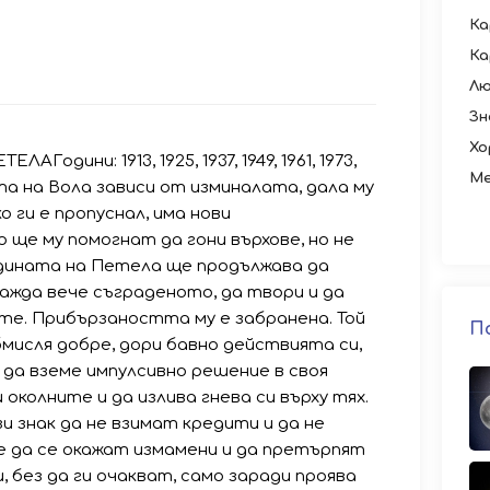
Ка
Ка
Лю
Зн
Хо
одини: 1913, 1925, 1937, 1949, 1961, 1973,
Ме
ината на Вола зависи от изминалата, дала му
ко ги е пропуснал, има нови
 ще му помогнат да гони върхове, но не
одината на Петела ще продължава да
ажда вече съграденото, да твори и да
те. Прибързаността му е забранена. Той
П
бмисля добре, дори бавно действията си,
 да вземе импулсивно решение в своя
 околните и да излива гнева си върху тях.
 знак да не взимат кредити и да не
е да се окажат измамени и да претърпят
, без да ги очакват, само заради проява