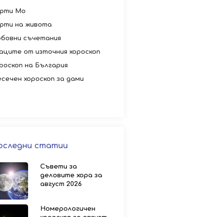
рти Мо
рти на живота
бовни съчетания
аците от източния хороскоп
роскоп на България
сечен хороскоп за дами
оследни статии
Съвети за
деловите хора за
август 2026
Номерологичен