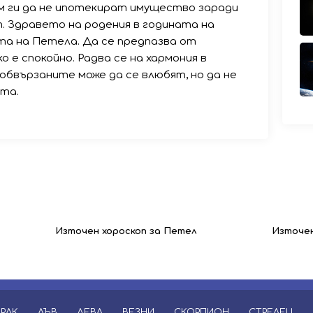
м ги да не ипотекират имущество заради
. Здравето на родения в годината на
та на Петела. Да се предпазва от
о е спокойно. Радва се на хармония в
еобвързаните може да се влюбят, но да не
та.
Източен хороскоп за Петел
Източен
РАК
ЛЪВ
ДЕВА
ВЕЗНИ
СКОРПИОН
СТРЕЛЕЦ