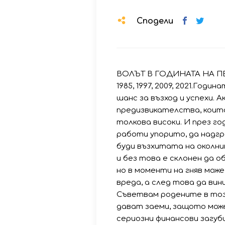
Сподели
ВОЛЪТ В ГОДИНАТА НА ПЕТЕЛАГ
1985, 1997, 2009, 2021.Год
шанс за възход и успехи. А
предизвикателства, които
толкова високи. И през г
работи упорито, да надгр
буди възхитата на околни
и без това е склонен да о
но в моменти на гняв може
вреда, а след това да вини
Съветвам родените в този
дават заеми, защото мож
сериозни финансови загуби