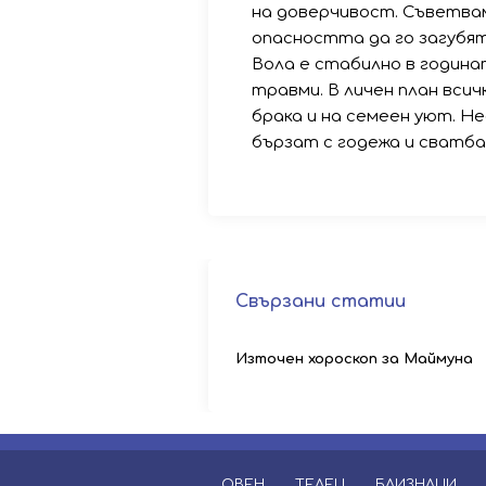
на доверчивост. Съветва
опасността да го загубят
Вола е стабилно в година
травми. В личен план всичк
брака и на семеен уют. Н
бързат с годежа и сватба
Свързани статии
Източен хороскоп за Маймуна
ОВЕН
ТЕЛЕЦ
БЛИЗНАЦИ