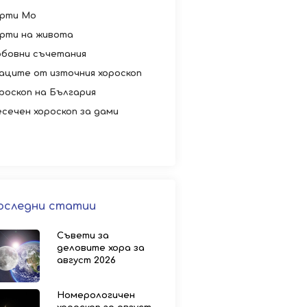
рти Мо
рти на живота
бовни съчетания
аците от източния хороскоп
роскоп на България
сечен хороскоп за дами
оследни статии
Съвети за
деловите хора за
август 2026
Номерологичен