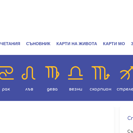
ЧЕТАНИЯ
СЪНОВНИК
КАРТИ НА ЖИВОТА
КАРТИ МО
рак
лъв
дева
везни
скорпион
стрел
С
Съ