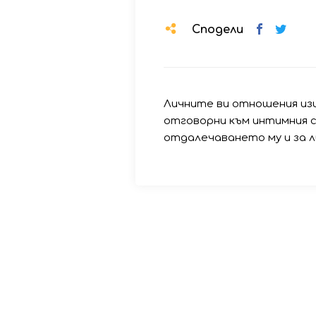
Сподели
Личните ви отношения изи
отговорни към интимния с
отдалечаването му и за л