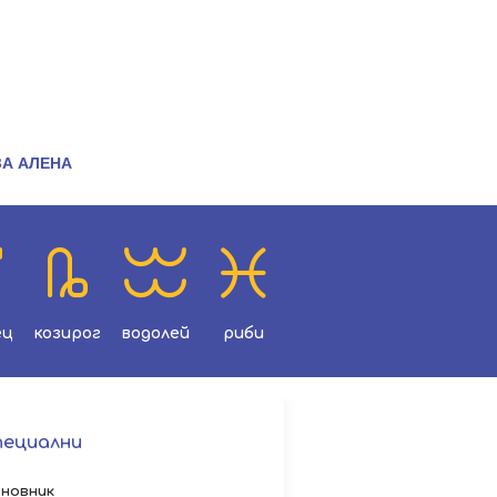
ЗА АЛЕНА
ец
козирог
водолей
риби
пециални
новник