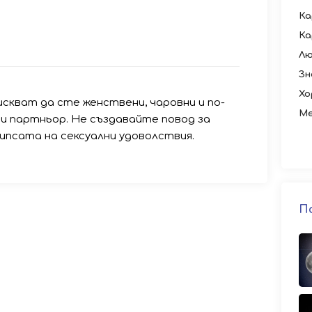
Ка
Ка
Лю
Зн
Хо
скват да сте женствени, чаровни и по-
Ме
и партньор. Не създавайте повод за
ипсата на сексуални удоволствия.
П