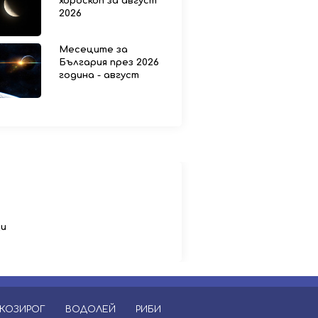
хороскоп за август
2026
Месеците за
България през 2026
година - август
ци
КОЗИРОГ
ВОДОЛЕЙ
РИБИ