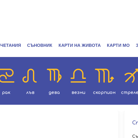
ЧЕТАНИЯ
СЪНОВНИК
КАРТИ НА ЖИВОТА
КАРТИ МО
рак
лъв
дева
везни
скорпион
стрел
С
Съ