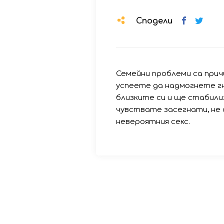
Сподели
Семейни проблеми са прич
успеете да надмогнете гн
близките си и ще стабили
чувствате засегнати, не
невероятния секс.