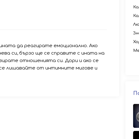
Ка
Ка
Лю
Зн
Хо
ината да реагирате емоционално. Ако
Ме
ева си, бързо ще се справите с ината на
зирате отношенията си. Дори и ако се
 се лишавайте от интимните мигове и
П