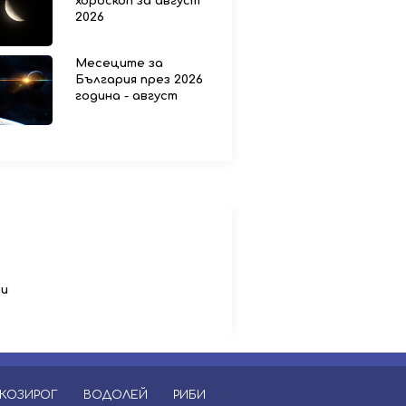
хороскоп за август
2026
Месеците за
България през 2026
година - август
ци
КОЗИРОГ
ВОДОЛЕЙ
РИБИ