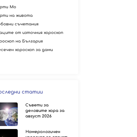
рти Мо
рти на живота
бовни съчетания
аците от източния хороскоп
роскоп на България
сечен хороскоп за дами
оследни статии
Съвети за
деловите хора за
август 2026
Номерологичен