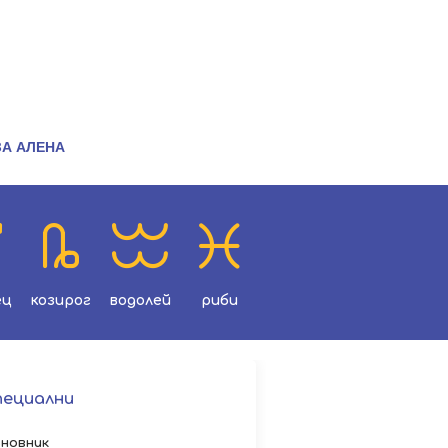
ЗА АЛЕНА
ец
козирог
водолей
риби
пециални
новник