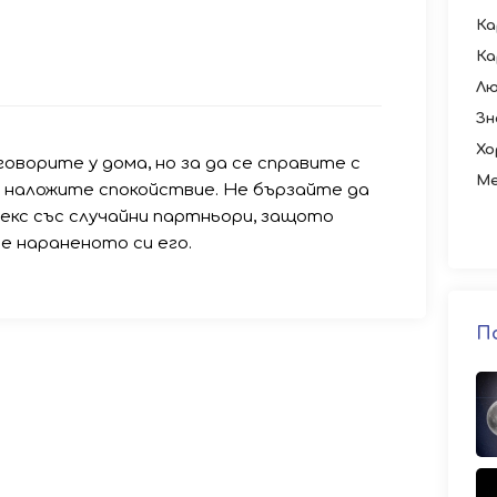
Ка
Ка
Лю
Зн
Хо
ворите у дома, но за да се справите с
Ме
 наложите спокойствие. Не бързайте да
секс със случайни партньори, защото
е нараненото си его.
П