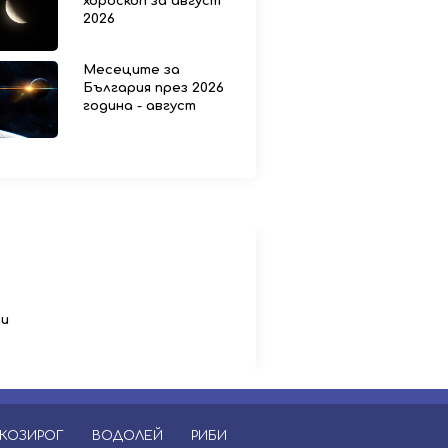
хороскоп за август
2026
Месеците за
България през 2026
година - август
ци
КОЗИРОГ
ВОДОЛЕЙ
РИБИ