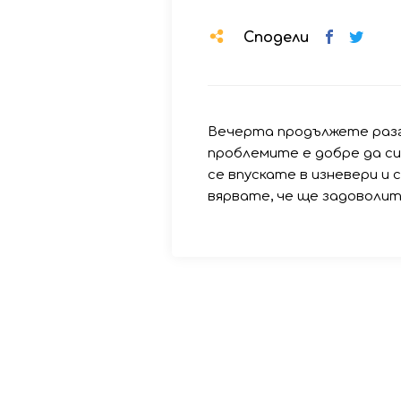
Сподели
Вечерта продължете разго
проблемите е добре да си
се впускате в изневери и 
вярвате, че ще задоволит