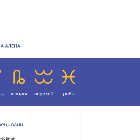
ЗА АЛЕНА
ец
козирог
водолей
риби
пециални
новник