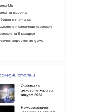
рти Мо
рти на живота
бовни съчетания
аците от източния хороскоп
роскоп на България
сечен хороскоп за дами
оследни статии
Съвети за
деловите хора за
август 2026
Номерологичен