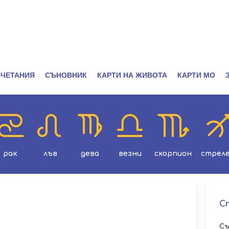
ЧЕТАНИЯ
СЪНОВНИК
КАРТИ НА ЖИВОТА
КАРТИ МО
рак
лъв
дева
везни
скорпион
стрел
С
Съ