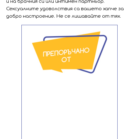
и на брачния си или интимен партньор.
Сексуалните удоволствия са вашето хапче за
добро настроение. Не се лишавайте от тях.