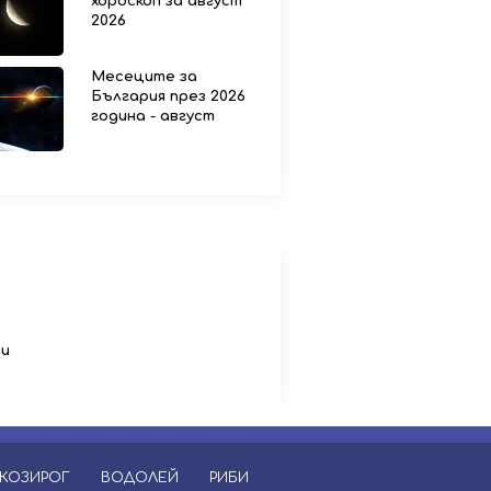
хороскоп за август
2026
Месеците за
България през 2026
година - август
ци
КОЗИРОГ
ВОДОЛЕЙ
РИБИ