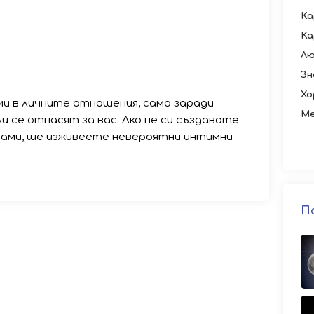
Ка
Ка
Лю
Зн
Хо
и в личните отношения, само заради
Ме
ли се отнасят за вас. Ако не си създавате
ами, ще изживеете невероятни интимни
П