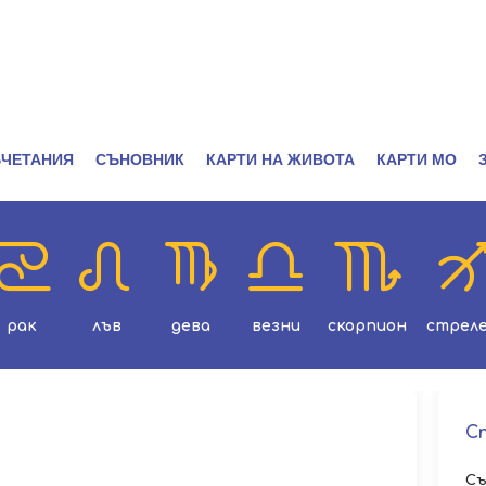
ЧЕТАНИЯ
СЪНОВНИК
КАРТИ НА ЖИВОТА
КАРТИ МО
рак
лъв
дева
везни
скорпион
стрел
С
Съ