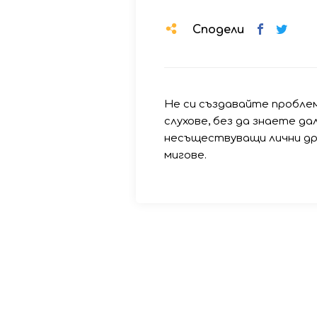
Сподели
Не си създавайте проблем
слухове, без да знаете да
несъществуващи лични др
мигове.