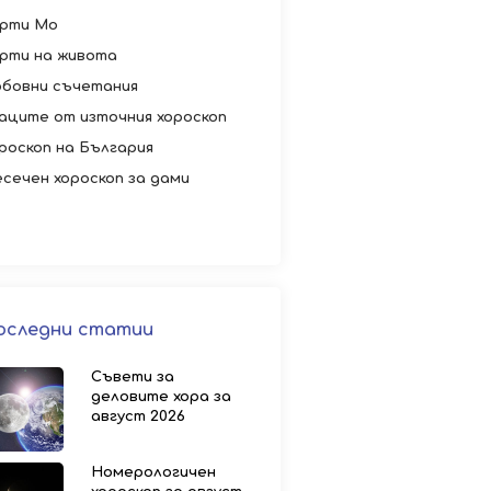
рти Мо
рти на живота
бовни съчетания
аците от източния хороскоп
роскоп на България
сечен хороскоп за дами
оследни статии
Съвети за
деловите хора за
август 2026
Номерологичен