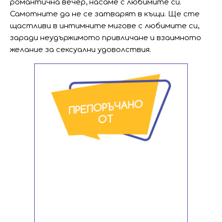
романтична вечер, насаме с любимите си.
Самотните да не се затварят в къщи. Ще сте
щастливи в интимните мигове с любимите си,
заради неудържимото привличане и взаимното
желание за сексуални удоволствия.