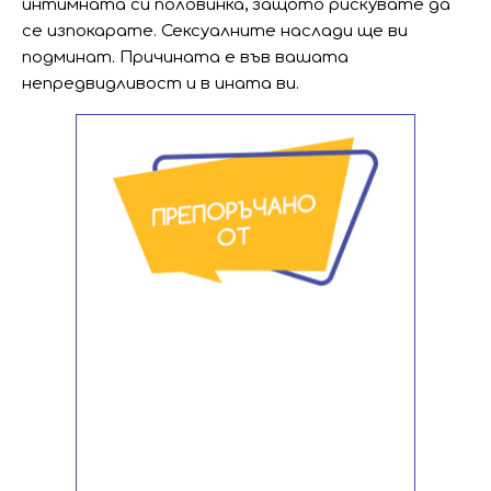
интимната си половинка, защото рискувате да
се изпокарате. Сексуалните наслади ще ви
подминат. Причината е във вашата
непредвидливост и в ината ви.